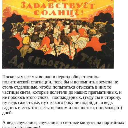
Поскольку все мы вошли в период общественно-
политической стагнации, пора бы и вспомнить времена не
столь отдаленные, чтобы попытаться отыскать в них те
частицы света, которые долетели до наших прагматичных, и
не побоюсь этого слова - постмодерных, (тьфу ты в сторону,
ну ведь гадость же, ну с какого боку не подойди - а ведь
гадость и есть этот весь, целиком и полностью, постмодерн!)
дней.
А ведь случались, случались и светлые минуты на партийных
съездах, товарищи!