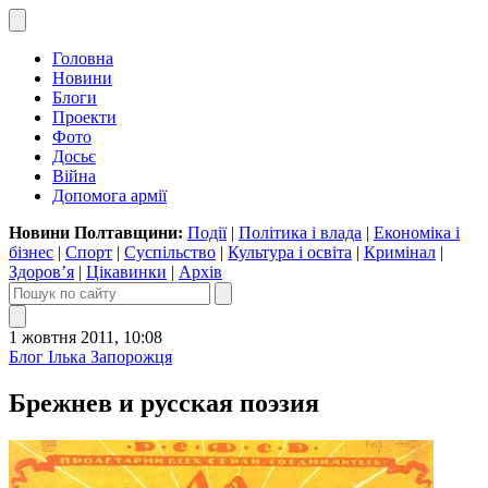
Головна
Новини
Блоги
Проекти
Фото
Досьє
Війна
Допомога армії
Новини Полтавщини:
Події
|
Політика і влада
|
Економіка і
бізнес
|
Спорт
|
Суспільство
|
Культура і освіта
|
Кримінал
|
Здоров’я
|
Цікавинки
|
Архів
1 жовтня 2011, 10:08
Блог Ілька Запорожця
Брежнев и русская поэзия