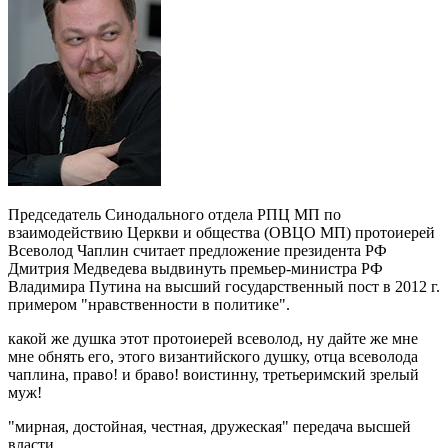
Председатель Синодального отдела РПЦ МП по
взаимодействию Церкви и общества (ОВЦО МП) протоиерей
Всеволод Чаплин считает предложение президента РФ
Дмитрия Медведева выдвинуть премьер-министра РФ
Владимира Путина на высший государственный пост в 2012 г.
примером "нравственности в политике".
какой же душка этот протоиерей всеволод, ну дайте же мне
мне обнять его, этого византийского душку, отца всеволода
чаплина, право! и браво! воистинну, третьеримский зрелый
муж!
"мирная, достойная, честная, дружеская" передача высшей
власти