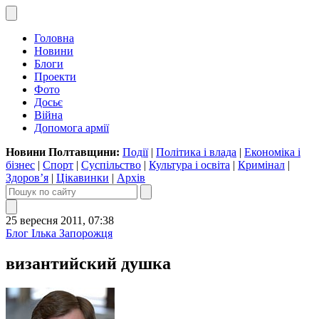
Головна
Новини
Блоги
Проекти
Фото
Досьє
Війна
Допомога армії
Новини Полтавщини:
Події
|
Політика і влада
|
Економіка і
бізнес
|
Спорт
|
Суспільство
|
Культура і освіта
|
Кримінал
|
Здоров’я
|
Цікавинки
|
Архів
25 вересня 2011, 07:38
Блог Ілька Запорожця
византийский душка