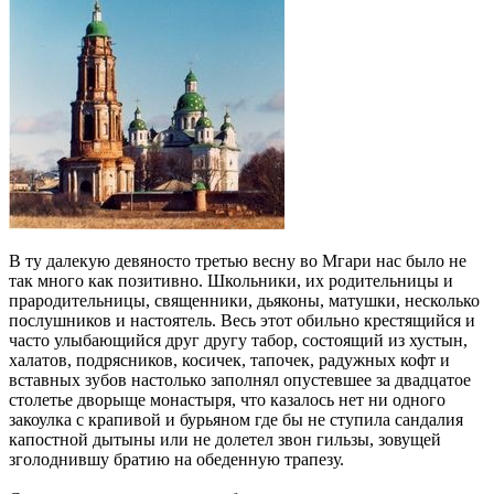
В ту далекую девяносто третью весну во Мгари нас было не
так много как позитивно. Школьники, их родительницы и
прародительницы, священники, дьяконы, матушки, несколько
послушников и настоятель. Весь этот обильно крестящийся и
часто улыбающийся друг другу табор, состоящий из хустын,
халатов, подрясников, косичек, тапочек, радужных кофт и
вставных зубов настолько заполнял опустевшее за двадцатое
столетье дворыще монастыря, что казалось нет ни одного
закоулка с крапивой и бурьяном где бы не ступила сандалия
капостной дытыны или не долетел звон гильзы, зовущей
зголоднившу братию на обеденную трапезу.