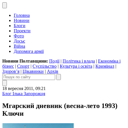
Головна
Новини
Блоги
Проекти
Фото
Досьє
Війна
Допомога армії
Новини Полтавщини:
Події
|
Політика і влада
|
Економіка і
бізнес
|
Спорт
|
Суспільство
|
Культура і освіта
|
Кримінал
|
Здоров’я
|
Цікавинки
|
Архів
18 вересня 2011, 09:21
Блог Ілька Запорожця
Мгарский дневник (весна-лето 1993)
Ключи