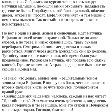
колокольни . Собралась экскурсия человек пять вокруг
матушки малышни, по-о-шли замки открывать, заглядывать
где еще не были. Подойдут к какой башне угловой, облепят
двери, открывай, просят. Евфалия отчиняет - а там мешки с
цементом пылятся. Так все тайны в тот день мгарские и
понаоткрывали.
Но вот в один из дней, ясный и солнечный, идет матушка
Евфалия от своей келии к трапезной. Только не по аллее
еловой, а по траве, и низко склонившись, траву руками
перебирает. Смотрим, ей помогает девочка в злаках
разбираться. Минут через десять доискались они до джерела.
Тут обступили их все насельники, ибо время было уже
предобеденное. Рассказала матушка, что посеяла всю связку
ключей. Где - не вспомнит. А трава на дворыще была еще не
скошена. Конец мая.
- Я знаю, что делать, милые мои! - решительным тоном
заявила тогда Евфалия. Взяла руки в боки, четки свисали со
вторых фалангов кисти ее чуть тронутой полиартритом
правой руки.
- Сейчас делимся на два-три человека, каждый из нас читает
"Достойно есть". Это молитва очень действенна, когда вещь
какая потерялась и ты ее ищешь. Мне это старец в Печорском
монастыре открыл. Господи, благослови!