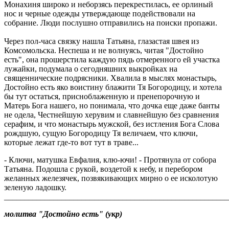
Монахиня широко и неборзясь перекрестилась, ее орлиный
нос и черные одежды утверждающе подействовали на
собрание. Люди послушно отправились на поиски пропажи.
Через пол-часа связку нашла Татьяна, глазастая швея из
Комсомольска. Неспеша и не волнуясь, читая "Достойно
есть", она прошерстила каждую пядь отмеренного ей участка
лужайки, подумала о сегодняшних выкройках на
священнические подрясники. Хвалила в мыслях монастырь,
Достойно есть яко воистину блажити Тя Богородицу, и хотела
бы тут остаться, присноблаженную и пренепорочную и
Матерь Бога нашего, но понимала, что дочка еще даже банты
не одела, Честнейшую херувим и славнейшую без сравнения
серафим, и что монастырь мужской, без истления Бога Слова
рождшую, сущую Богородицу Тя величаем, что ключи,
которые лежат где-то вот тут в траве...
- Ключи, матушка Евфалия, клю-ючи! - Протянула от собора
Татьяна. Подошла с рукой, воздетой к небу, и перебором
желанных железячек, позвякивающих мирно о ее исколотую
зеленую ладошку.
_______________________________________________________
молитва "Достойно есть" (укр)