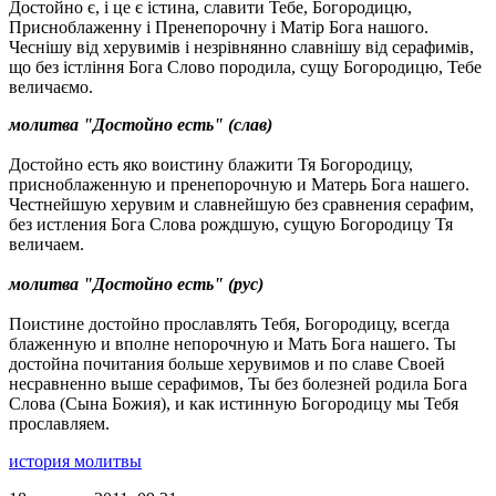
Достойно є, і це є істина, славити Тебе, Богородицю,
Присноблаженну і Пренепорочну і Матір Бога нашого.
Чеснішу від херувимів і незрівнянно славнішу від серафимів,
що без істління Бога Слово породила, сущу Богородицю, Тебе
величаємо.
молитва "Достойно есть" (слав)
Достойно есть яко воистину блажити Тя Богородицу,
присноблаженную и пренепорочную и Матерь Бога нашего.
Честнейшую херувим и славнейшую без сравнения серафим,
без истления Бога Слова рождшую, сущую Богородицу Тя
величаем.
молитва "Достойно есть" (рус)
Поистине достойно прославлять Тебя, Богородицу, всегда
блаженную и вполне непорочную и Мать Бога нашего. Ты
достойна почитания больше херувимов и по славе Своей
несравненно выше серафимов, Ты без болезней родила Бога
Слова (Сына Божия), и как истинную Богородицу мы Тебя
прославляем.
история молитвы