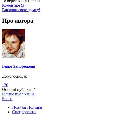
18 вересня 2011, 09:21
Коментарі
(
3
)
Вислови свою думку!
Про автора
Ілько Запорожець
Домогосподар
120
Останні публікації:
Більше публікацій
Блоги
Новини Полтави
Спецпроекти