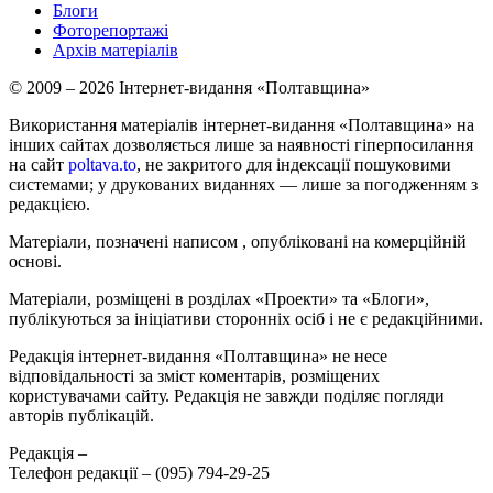
Блоги
Фоторепортажі
Архів матеріалів
© 2009 – 2026 Інтернет-видання «Полтавщина»
Використання матеріалів інтернет-видання «Полтавщина» на
інших сайтах дозволяється лише за наявності гіперпосилання
на сайт
poltava.to
, не закритого для індексації пошуковими
системами; у друкованих виданнях — лише за погодженням з
редакцією.
Матеріали, позначені написом
, опубліковані на комерційній
основі.
Матеріали, розміщені в розділах «Проекти» та «Блоги»,
публікуються за ініціативи сторонніх осіб і не є редакційними.
Редакція інтернет-видання «Полтавщина» не несе
відповідальності за зміст коментарів, розміщених
користувачами сайту. Редакція не завжди поділяє погляди
авторів публікацій.
Редакція –
Телефон редакції –
(095) 794-29-25