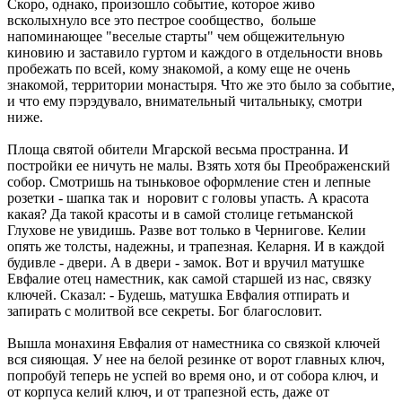
Скоро, однако, произошло событие, которое живо
всколыхнуло все это пестрое сообщество, больше
напоминающее "веселые старты" чем общежительную
киновию и заставило гуртом и каждого в отдельности вновь
пробежать по всей, кому знакомой, а кому еще не очень
знакомой, территории монастыря. Что же это было за событие,
и что ему пэрэдувало, внимательный читальныку, смотри
ниже.
Площа святой обители Мгарской весьма пространна. И
постройки ее ничуть не малы. Взять хотя бы Преображенский
собор. Смотришь на тыньковое оформление стен и лепные
розетки - шапка так и норовит с головы упасть. А красота
какая? Да такой красоты и в самой столице гетьманской
Глухове не увидишь. Разве вот только в Чернигове. Келии
опять же толсты, надежны, и трапезная. Келарня. И в каждой
будивле - двери. А в двери - замок. Вот и вручил матушке
Евфалие отец наместник, как самой старшей из нас, связку
ключей. Сказал: - Будешь, матушка Евфалия отпирать и
запирать с молитвой все секреты. Бог благословит.
Вышла монахиня Евфалия от наместника со связкой ключей
вся сияющая. У нее на белой резинке от ворот главных ключ,
попробуй теперь не успей во время оно, и от собора ключ, и
от корпуса келий ключ, и от трапезной есть, даже от