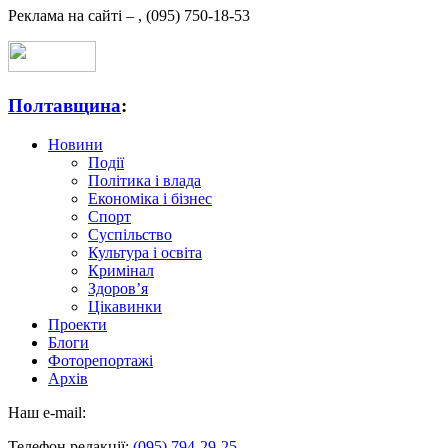
Реклама на сайті –
,
(095) 750-18-53
Полтавщина
:
Новини
Події
Політика і влада
Економіка і бізнес
Спорт
Суспільство
Культура і освіта
Кримінал
Здоров’я
Цікавинки
Проекти
Блоги
Фоторепортажі
Архів
Наш e-mail:
Телефон редакції:
(095) 794-29-25