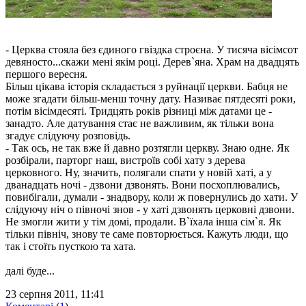
- Церква стояла без єдиного гвіздка строєна. У тисяча вісімсот
девяносто...скажи мені якім році. Дерев`яна. Храм на двадцять
першого вересня.
Більш цікава історія складається з руйнації церкви. Бабця не
може згадати більш-менш точну дату. Називає пятдесяті роки,
потім вісімдесяті. Тридцять років різниці між датами це -
занадто. Але датування стає не важливим, як тільки вона
згадує слідуючу розповідь.
- Так ось, не так вже й давно розтягли церкву. Знаю одне. Як
розбірали, парторг наш, вистроїв собі хату з дерева
церковного. Ну, значить, полягали спати у новій хаті, а у
дванадцать ночі - дзвони дзвонять. Вони посхоплювались,
повибігали, думали - знадвору, коли ж повернулись до хати. У
слідуючу ніч о півночі знов - у хаті дзвонять церковні дзвони.
Не змогли жити у тім домі, продали. В`їхала інша сім`я. Як
тільки північ, знову те саме повторюється. Кажуть люди, що
так і стоїть пусткою та хата.
далі буде...
23 серпня 2011, 11:41