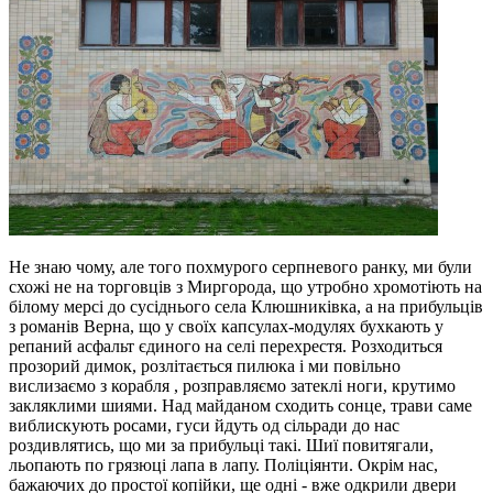
Не знаю чому, але того похмурого серпневого ранку, ми були
схожі не на торговців з Миргорода, що утробно хромотіють на
білому мерсі до сусіднього села Клюшниківка, а на прибульців
з романів Верна, що у своїх капсулах­­-модулях бухкають у
репаний асфальт єдиного на селі перехрестя. Розходиться
прозорий димок, розлітається пилюка і ми повільно
вислизаємо з корабля , розправляємо затеклі ноги, крутимо
закляклими шиями. Над майданом сходить сонце, трави саме
виблискують росами, гуси йдуть од сільради до нас
роздивлятись, що ми за прибульці такі. Шиї повитягали,
льопають по грязюці лапа в лапу. Поліціянти. Окрім нас,
бажаючих до простої копійки, ще одні - вже одкрили двери