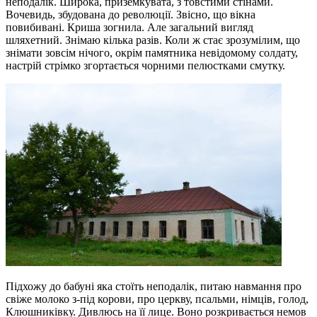
неподалік. Широка, приземкувата, з товстими стінами.
Вочевидь, збудована до революції. Звісно, що вікна
повибивані. Криша зогнила. Але загальний вигляд
шляхетний. Знімаю кілька разів. Коли ж стає зрозумілим, що
знімати зовсім нічого, окрім памятника невідомому солдату,
настрій стрімко згортається чорними пелюстками смутку.
Підхожу до бабуні яка стоїть неподалік, питаю навмання про
свіже молоко з-під корови, про церкву, псальми, німців, голод,
Клюшниківку. Дивлюсь на її лице. Воно розкривається немов