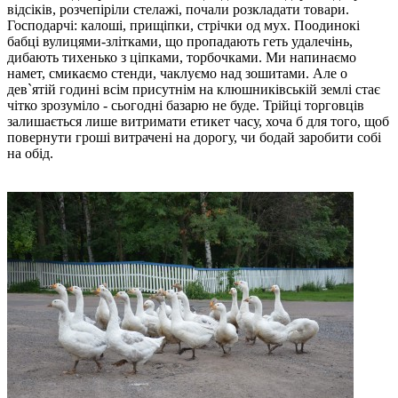
відсіків, розчепіріли стелажі, почали розкладати товари.
Господарчі: калоші, прищіпки, стрічки од мух. Поодинокі
бабці вулицями-злітками, що пропадають геть удалечінь,
дибають тихенько з ціпками, торбочками. Ми напинаємо
намет, смикаємо стенди, чаклуємо над зошитами. Але о
дев`ятій годині всім присутнім на клюшниківській землі стає
чітко зрозуміло - сьогодні базарю не буде. Трійці торговців
залишається лише витримати етикет часу, хоча б для того, щоб
повернути гроші витрачені на дорогу, чи бодай заробити собі
на обід.