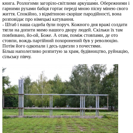
книга. Розлогими загоріло-світлими аркушами. Обережними і
гарними рухами бабця гортає переді мною пісну мінею свого
життя. Спокійно, з відмітиною скоріше пародійності, вона
розповідає про німецькі катування.
- Штаб і наша садиба були поруч. Кожного дня вражі солдати
тягли на допити мимо нашого двору людей. Скільки їх там
повбивано, йо-ой, Боже. А отам, поміж стовпами, де ото
стовпи, вождь партійний похоронений був у революцію.
Потім його одкопали і десь одвезли з почестями.
Більш наполегливо розпитую за храм, будівництво, руйнацію,
сільську півчу.