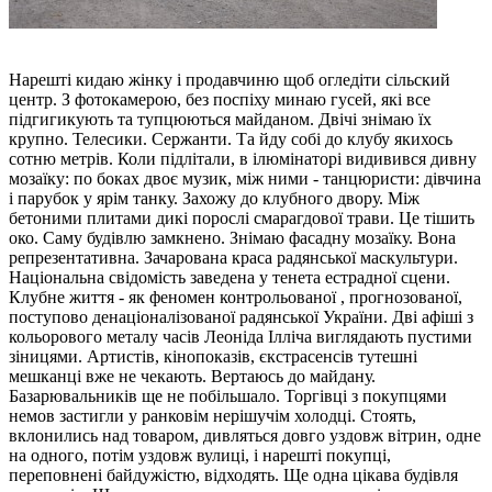
Нарешті кидаю жінку і продавчиню щоб огледіти сільский
центр. З фотокамерою, без поспіху минаю гусей, які все
підгигикують та тупцюються майданом. Двічі знімаю їх
крупно. Телесики. Сержанти. Та йду собі до клубу якихось
сотню метрів. Коли підлітали, в ілюмінаторі видивився дивну
мозаїку: по боках двоє музик, між ними - танцюристи: дівчина
і парубок у ярім танку. Захожу до клубного двору. Між
бетоними плитами дикі порослі смарагдової трави. Це тішить
око. Саму будівлю замкнено. Знімаю фасадну мозаїку. Вона
репрезентативна. Зачарована краса радянської маскультури.
Національна свідомість заведена у тенета естрадної сцени.
Клубне життя - як феномен контрольованої , прогнозованої,
поступово денаціоналізованої радянської України. Дві афіші з
кольорового металу часів Леоніда Ілліча виглядають пустими
зіницями. Артистів, кінопоказів, єкстрасенсів тутешні
мешканці вже не чекають. Вертаюсь до майдану.
Базарювальників ще не побільшало. Торгівці з покупцями
немов застигли у ранковім нерішучім холодці. Стоять,
вклонились над товаром, дивляться довго уздовж вітрин, одне
на одного, потім уздовж вулиці, і нарешті покупці,
переповнені байдужістю, відходять. Ще одна цікава будівля