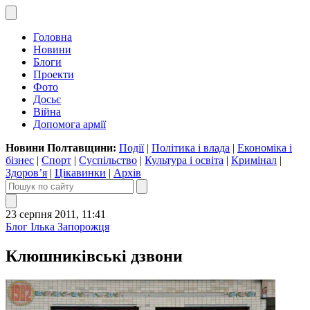
Головна
Новини
Блоги
Проекти
Фото
Досьє
Війна
Допомога армії
Новини Полтавщини:
Події
|
Політика і влада
|
Економіка і
бізнес
|
Спорт
|
Суспільство
|
Культура і освіта
|
Кримінал
|
Здоров’я
|
Цікавинки
|
Архів
23 серпня 2011, 11:41
Блог Ілька Запорожця
Клюшниківські дзвони