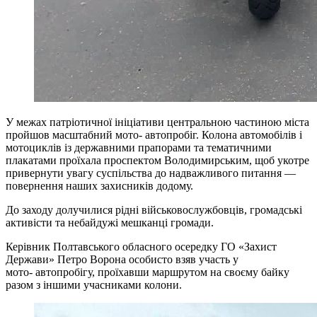
У межах патріотичної ініціативи центральною частиною міста
пройшов масштабний мото- автопробіг. Колона автомобілів і
мотоциклів із державними прапорами та тематичними
плакатами проїхала проспектом Володимирським, щоб укотре
привернути увагу суспільства до надважливого питання —
повернення наших захисників додому.
До заходу долучилися рідні військовослужбовців, громадські
активісти та небайдужі мешканці громади.
Керівник Полтавського обласного осередку ГО «Захист
Держави» Петро Ворона особисто взяв участь у
мото- автопробігу, проїхавши маршрутом на своєму байку
разом з іншими учасниками колони.