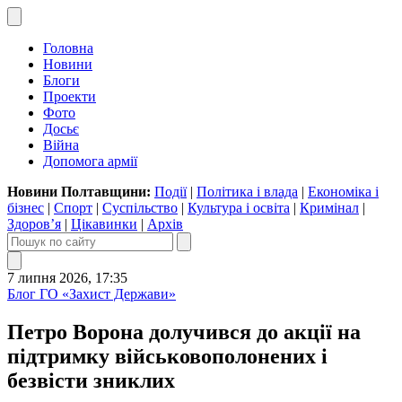
Головна
Новини
Блоги
Проекти
Фото
Досьє
Війна
Допомога армії
Новини Полтавщини:
Події
|
Політика і влада
|
Економіка і
бізнес
|
Спорт
|
Суспільство
|
Культура і освіта
|
Кримінал
|
Здоров’я
|
Цікавинки
|
Архів
7 липня 2026, 17:35
Блог ГО «Захист Держави»
Петро Ворона долучився до акції на
підтримку військовополонених і
безвісти зниклих