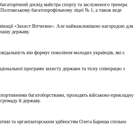
агаторічний досвід майстра спорту та заслуженого тренера
 Полтавському багатопрофільному ліцеї № 1, а також веде
омінації «Захист Вітчизни». Але найважливішою нагородою для
 нашу державу.
ідальність він формує покоління молодих українців, які є
ціональної програми захисту держави та тісну співпрацю з
спортивними багатоборствами, проходять військово-прикладну
 громаду й державу.
ативі та організаторським здібностям Олега Бариша спільно