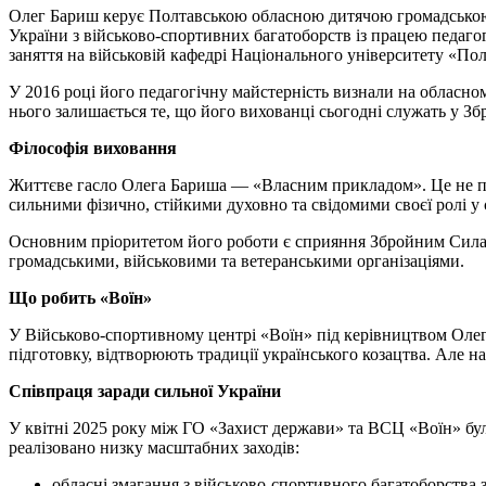
Олег Бариш керує Полтавською обласною дитячою громадською о
України з військово-спортивних багатоборств із працею педагог
заняття на військовій кафедрі Національного університету «По
У 2016 році його педагогічну майстерність визнали на обласн
нього залишається те, що його вихованці сьогодні служать у 
Філософія виховання
Життєве гасло Олега Бариша — «Власним прикладом». Це не про
сильними фізично, стійкими духовно та свідомими своєї ролі у с
Основним пріоритетом його роботи є сприяння Збройним Силам 
громадськими, військовими та ветеранськими організаціями.
Що робить «Воїн»
У Військово-спортивному центрі «Воїн» під керівництвом Оле
підготовку, відтворюють традиції українського козацтва. Але н
Співпраця заради сильної України
У квітні 2025 року між ГО «Захист держави» та ВСЦ «Воїн» бул
реалізовано низку масштабних заходів:
обласні змагання з військово-спортивного багатоборства