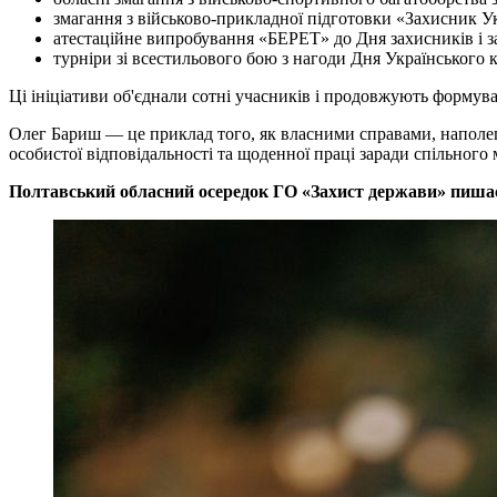
змагання з військово-прикладної підготовки «Захисник У
атестаційне випробування «БЕРЕТ» до Дня захисників і 
турніри зі всестильового бою з нагоди Дня Українського 
Ці ініціативи об'єднали сотні учасників і продовжують формув
Олег Бариш — це приклад того, як власними справами, наполег
особистої відповідальності та щоденної праці заради спільного
Полтавський обласний осередок ГО «Захист держави» пишає