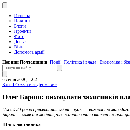
Головна
Новини
Блоги
Проекти
Фото
Досьє
Війна
Допомога армії
Новини Полтавщини:
Події
|
Політика і влада
|
Економіка і біз
6 січня 2026, 12:21
Блог ГО «Захист Держави»
Олег Бариш: виховувати захисників в
Понад 30 років присвятити одній справі — вихованню молодого
Бариш — саме та людина, чиє життя стало втіленням принцип
Шлях наставника