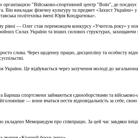
рганізацією "Військово-спортивний центр "Воїн", де поєднує б
а. Він викладає фізичну культуру та предмет «Захист України» у
лтавська політехніка імені Юрія Кондратюка».
ому рівні — Олег став переможцем конкурсу «Учитель року» у н
Збройних Силах України та інших силових структурах, захищаючи
сто слова. Через щоденну працю, дисципліну та особисту відпов
успільстві.
України. Це відбувається через залучення молоді до загальнона
га Бариша спортсмени займаються єдиноборствами та військово-
айголовніше — вони вчаться нести відповідальність за себе, свою
о укладено Меморандум про співпрацю. За цей час завдяки ініці
 за звання «Кращий боєць року»