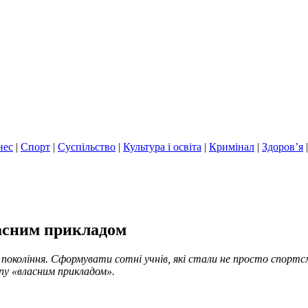
нес
|
Спорт
|
Суспільство
|
Культура і освіта
|
Кримінал
|
Здоров’я
ласним прикладом
 покоління. Сформувати сотні учнів, які стали не просто спорт
у «власним прикладом».