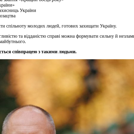
країни»
захисниць України
козацтва
ати спільноту молодих людей, готових захищати Україну.
ливістю та відданістю справі можна формувати сильну й незламн
 майбутнього.
ться співпрацею з такими людьми.