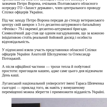
зазначив Петро Ворона, очільник Полтавського обласного
осередку ГО «Захист держави», член центрального проводу
Спілки офіцерів України.
Під час заходу Петро Ворона передав до стенду ветеранського
центру свій шеврон з 3-го десантно-штурмового батальйону
«Фенікс» 79-ї окремої десантно-штурмової бригади.
Символічний дар став ще одним нагадуванням, що за кожною
ініціативою стоїть реальний бойовий досвід і особиста
відповідальність.
У підписанні взяли участь представники обласної Спілки
офіцерів України Анатолій Шелудченко та Олександр
Потоцький.
А після офіційної частини — трохи тепла й побутової
простоти: пригощали кашею, адже саме цього дня відзначали
День каші.
Луганський національний університет імені Тараса Шевченка
сьогодні — приклад того, як навіть у вимушеному
переміщенні можна зберегти і примножити відданість Україні.