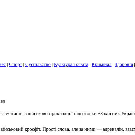
нес
|
Спорт
|
Суспільство
|
Культура і освіта
|
Кримінал
|
Здоров’я
ки
лися змагання з військово-прикладної підготовки «Захисник Укр
військовий кросфіт. Прості слова, але за ними — адреналін, вза