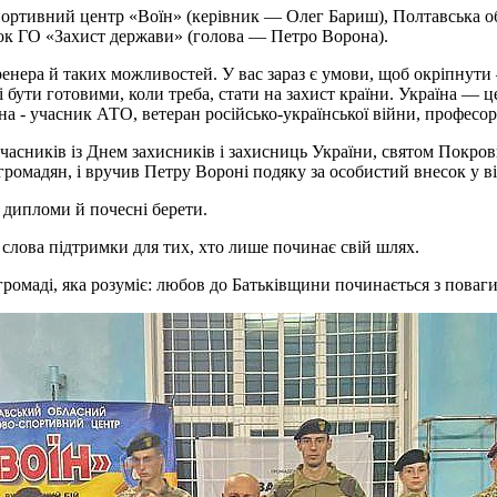
ортивний центр «Воїн» (керівник — Олег Бариш), Полтавська об
ок ГО «Захист держави» (голова — Петро Ворона).
тренера й таких можливостей. У вас зараз є умови, щоб окріпнут
бути готовими, коли треба, стати на захист країни. Україна — це 
а - учасник АТО, ветеран російсько-української війни, професор
часників із Днем захисників і захисниць України, святом Покров
громадян, і вручив Петру Вороні подяку за особистий внесок у в
 дипломи й почесні берети.
і слова підтримки для тих, хто лише починає свій шлях.
 громаді, яка розуміє: любов до Батьківщини починається з поваги