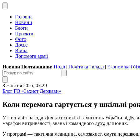
Головна
Новини
Блоги
Проекти
Фото
Досьє
Війна
Допомога армії
Новини Полтавщини:
Події
|
Політика і влада
|
Економіка і біз
8 жовтня 2025, 07:29
Блог ГО «Захист Держави»
Коли перемога гартується у шкільні ро
У Полтаві з нагоди Дня захисників і захисниць України відбу
марафон витривалості, знань і командного духу, для юних.
У програмі — тактична медицина, самозахист, смуга перешкод, 