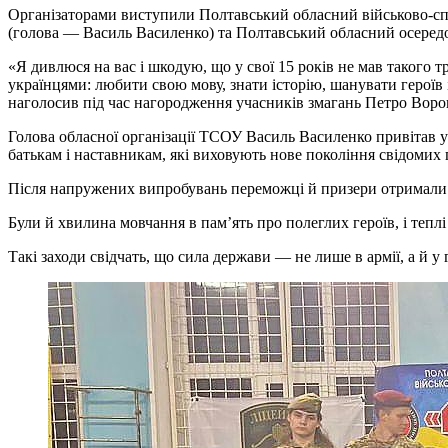
Організаторами виступили Полтавський обласний військово-сп
(голова — Василь Василенко) та Полтавський обласний осеред
«Я дивлюся на вас і шкодую, що у свої 15 років не мав такого 
українцями: любити свою мову, знати історію, шанувати героїв і 
наголосив під час нагородження учасників змагань Петро Ворон
Голова обласної організації ТСОУ Василь Василенко привітав у
батькам і наставникам, які виховують нове покоління свідомих 
Після напружених випробувань переможці й призери отримали
Були й хвилина мовчання в пам’ять про полеглих героїв, і тепл
Такі заходи свідчать, що сила держави — не лише в армії, а й у