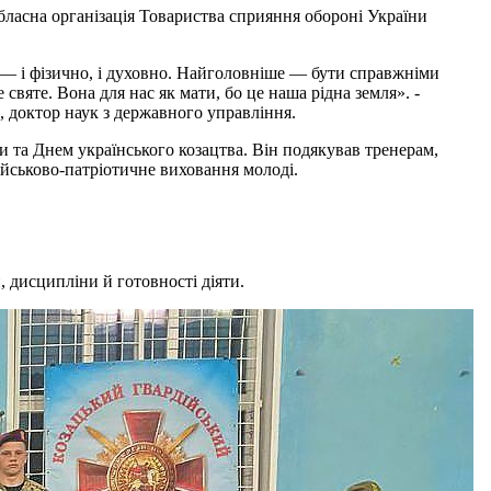
ласна організація Товариства сприяння обороні України
и — і фізично, і духовно. Найголовніше — бути справжніми
святе. Вона для нас як мати, бо це наша рідна земля». -
, доктор наук з державного управління.
и та Днем українського козацтва. Він подякував тренерам,
ійськово-патріотичне виховання молоді.
, дисципліни й готовності діяти.