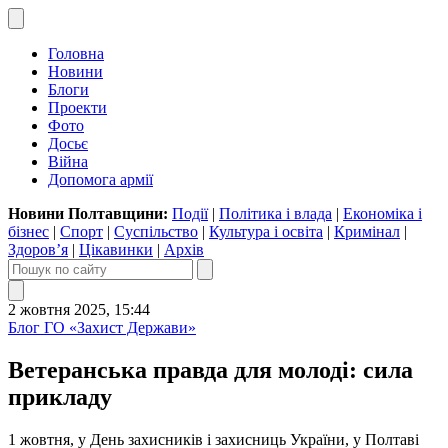
Головна
Новини
Блоги
Проекти
Фото
Досьє
Війна
Допомога армії
Новини Полтавщини:
Події
|
Політика і влада
|
Економіка і
бізнес
|
Спорт
|
Суспільство
|
Культура і освіта
|
Кримінал
|
Здоров’я
|
Цікавинки
|
Архів
2 жовтня 2025, 15:44
Блог ГО «Захист Держави»
Ветеранська правда для молоді: сила
прикладу
1 жовтня, у День захисників і захисниць України, у Полтаві