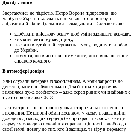
Досвід - юним
Звертаючись до ліцеїстів, Петро Ворона підкреслив, що
майбутнє України залежить від їхньої готовності бути
свідомими й відповідальними громадянами. Тож закликав:
здобувати військову освіту, щоб уміти захищати державу,
вивчати тактичну медицину,
плекати внутрішній стрижень – мову, родину та любов
до України,
розуміти, що війна триватиме доти, доки вона не стане
справою кожного.
В атмосфері довіри
Учні слухали ветерана із захопленням. А коли запросив до
дискусії, запитань було чимало. Для багатьох ця розмова
виявилася дуже особистою – адже серед рідних чи знайомих є
ті, хто воює в лавах ЗСУ.
Такі зустрічі – це не просто уроки історії чи патріотичного
виховання. Це щирий обмін досвідом, у якому правда війни
доходить до молодих сердець без прикрас і пафосу. Саме це
формує у молодого покоління справжні цінності – любов до
своєї землі, повагу до тих, хто її захищає, та віру в перемогу.