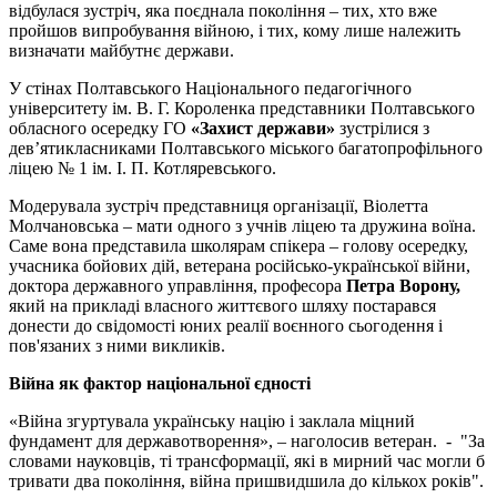
відбулася зустріч, яка поєднала покоління – тих, хто вже
пройшов випробування війною, і тих, кому лише належить
визначати майбутнє держави.
У стінах Полтавського Національного педагогічного
університету ім. В. Г. Короленка представники Полтавського
обласного осередку ГО
«Захист держави»
зустрілися з
дев’ятикласниками Полтавського міського багатопрофільного
ліцею № 1 ім. І. П. Котляревського.
Модерувала зустріч представниця організації, Віолетта
Молчановська – мати одного з учнів ліцею та дружина воїна.
Саме вона представила школярам спікера – голову осередку,
учасника бойових дій, ветерана російсько-української війни,
доктора державного управління, професора
Петра Ворону,
який на прикладі власного життєвого шляху постарався
донести до свідомості юних реалії воєнного сьогодення і
пов'язаних з ними викликів.
Війна як фактор національної єдності
«Війна згуртувала українську націю і заклала міцний
фундамент для державотворення», – наголосив ветеран. - "За
словами науковців, ті трансформації, які в мирний час могли б
тривати два покоління, війна пришвидшила до кількох років".