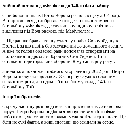
Бойовий шлях: від «Фенікса» до 146-го батальйону
Свій бойовий шлях Петро Ворона розпочав ще у 2014 році.
Він приєднався до добровольчого десантно-штурмового
батальйону
«Фенікс»
, де служив командиром зенітного
відділення під Волновахою, під Маріуполем...
...Ще раніше брав активну участь у подіях Євромайдану в
Полтаві, за що навіть був засуджений до домашнього арешту.
А вже як голова обласної ради допомагав створювати на
Полтавщині підрозділи Збройних Сил України: 16-й
батальйон територіальної оборони, 8-му санітарну роту...
З початком повномасштабного вторгнення у 2022 році Петро
Ворона знову став до лав ЗСУ. Спершу служив головним
сержантом роти, а згодом – батальйону у складі 146-го
батальйону ТрО.
Історії побратимів
Окрему частину розповіді ветеран присвтив тим, хто воював
поруч. Петро Ворона поділився зворушливими історіями
побратимів, які стали символами мужності та жертовності. Це
були не сухі факти, а живі спогади, що зачіпали за серце.