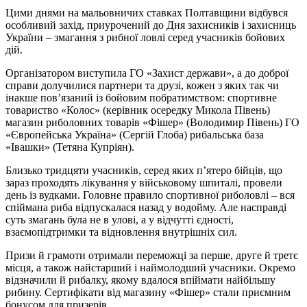
Цими днями на мальовничих ставках Полтавщини відбувся
особливий захід, приурочений до Дня захисників і захисниць
України – змагання з рибної ловлі серед учасників бойових
дій.
Організатором виступила ГО «Захист держави», а до доброї
справи долучилися партнери та друзі, кожен з яких так чи
інакше пов’язаний із бойовим побратимством: спортивне
товариство «Колос» (керівник осередку Микола Півень)
магазин риболовних товарів «Фішер» (Володимир Півень) ГО
«Європейська Україна» (Сергій Глоба) рибальська база
«Івашки» (Тетяна Купріян).
Близько тридцяти учасників, серед яких п’ятеро бійців, що
зараз проходять лікування у військовому шпиталі, провели
день із вудками. Головне правило спортивної риболовлі – вся
спіймана риба відпускалася назад у водойму. Але насправді
суть змагань була не в улові, а у відчутті єдності,
взаємопідтримки та відновлення внутрішніх сил.
Призи й грамоти отримали переможці за перше, друге й третє
місця, а також найстарший і наймолодший учасники. Окремо
відзначили й рибалку, якому вдалося впіймати найбільшу
рибину. Сертифікати від магазину «Фішер» стали приємним
бонусом для призерів.