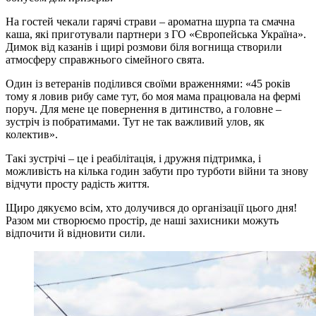
На гостей чекали гарячі страви – ароматна шурпа та смачна
каша, які приготували партнери з ГО «Європейська Україна».
Димок від казанів і щирі розмови біля вогнища створили
атмосферу справжнього сімейного свята.
Один із ветеранів поділився своїми враженнями: «45 років
тому я ловив рибу саме тут, бо моя мама працювала на фермі
поруч. Для мене це повернення в дитинство, а головне –
зустріч із побратимами. Тут не так важливий улов, як
колектив».
Такі зустрічі – це і реабілітація, і дружня підтримка, і
можливість на кілька годин забути про турботи війни та знову
відчути просту радість життя.
Щиро дякуємо всім, хто долучився до організації цього дня!
Разом ми створюємо простір, де наші захисники можуть
відпочити й відновити сили.