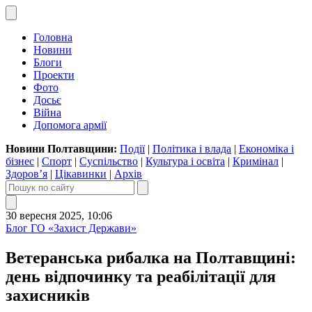
Головна
Новини
Блоги
Проекти
Фото
Досьє
Війна
Допомога армії
Новини Полтавщини:
Події
|
Політика і влада
|
Економіка і
бізнес
|
Спорт
|
Суспільство
|
Культура і освіта
|
Кримінал
|
Здоров’я
|
Цікавинки
|
Архів
30 вересня 2025, 10:06
Блог ГО «Захист Держави»
Ветеранська рибалка на Полтавщині:
день відпочинку та реабілітації для
захисників