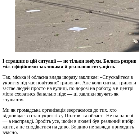
І страшне в цій ситуації — не тільки вибухи. Болить розрив
між офіційними закликами й реальною ситуацією.
Так, міська й обласна влада щоразу закликає: «Спускайтеся в
укриття під час повітряної тривоги». Але коли сигнал тривоги
застає людей просто на вулиці, по дорозі на роботу, а в центрі
міста сховатися банально ніде — ці заклики звучать як
знущання.
Ми як громадська організація звертаємося до тих, хто
відповідає за стан укриттів у Полтаві та області. Не на папері
— а насправді. Зробіть усе, щоби в людей був реальний вибір:
жити, а не сподіватися на диво. Бо диво не завжди приходить
вчасно.