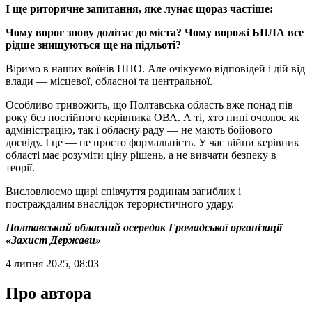
І ще риторичне запитання, яке лунає щораз частіше:
Чому ворог знову долітає до міста? Чому ворожі БПЛА все
рідше знищуються ще на підльоті?
Віримо в наших воїнів ППО. Але очікуємо відповідей і дій від
влади — місцевої, обласної та центральної.
Особливо тривожить, що Полтавська область вже понад пів
року без постійного керівника ОВА. А ті, хто нині очолює як
адміністрацію, так і обласну раду — не мають бойового
досвіду. І це — не просто формальність. У час війни керівник
області має розуміти ціну рішень, а не вивчати безпеку в
теорії.
Висловлюємо щирі співчуття родинам загиблих і
постраждалим внаслідок терористичного удару.
Полтавський обласний осередок Громадської організації
«Захист Держави»
4 липня 2025, 08:03
Про автора