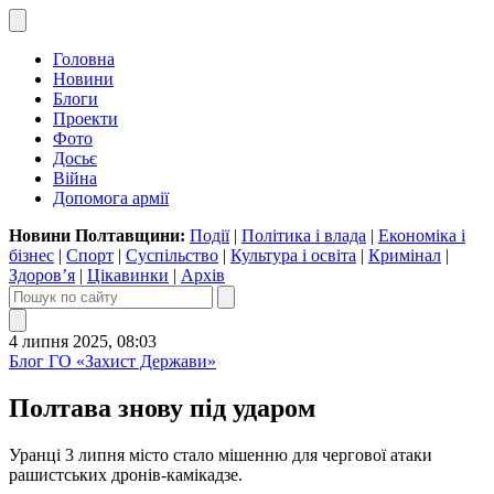
Головна
Новини
Блоги
Проекти
Фото
Досьє
Війна
Допомога армії
Новини Полтавщини:
Події
|
Політика і влада
|
Економіка і
бізнес
|
Спорт
|
Суспільство
|
Культура і освіта
|
Кримінал
|
Здоров’я
|
Цікавинки
|
Архів
4 липня 2025, 08:03
Блог ГО «Захист Держави»
Полтава знову під ударом
Уранці 3 липня місто стало мішенню для чергової атаки
рашистських дронів-камікадзе.