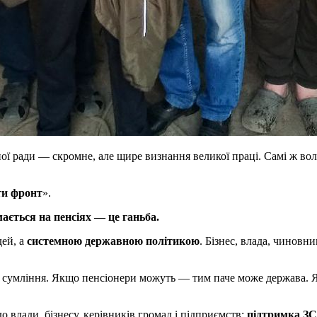
ї ради — скромне, але щире визнання великої праці. Самі ж вол
ти фронт
».
ється на пенсіях — це ганьба.
дей, а
системною державною політикою
. Бізнес, влада, чинов
о сумління. Якщо пенсіонери можуть — тим паче може держава. 
о влади, бізнесу, керівників громад і підприємств:
підтримка ЗСУ