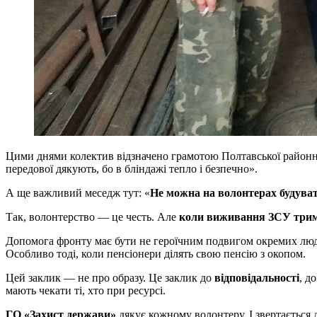
Цими днями колектив відзначено грамотою Полтавської районно
передової дякують, бо в бліндажі тепло і безпечно».
А ще важливий меседж тут: «
Не можна на волонтерах будува
Так, волонтерство — це честь. Але
коли виживання ЗСУ трима
Допомога фронту має бути не героїчним подвигом окремих лю
Особливо тоді, коли пенсіонери ділять свою пенсію з окопом.
Цей заклик — не про образу. Це заклик до
відповідальності
, д
мають чекати ті, хто при ресурсі.
ГО «Захист держави»
дякує кожному волонтеру. І звертається д