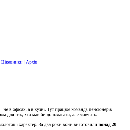
|
Цікавинки
|
Архів
 не в офісах, а в кузні. Тут працює команда пенсіонерів-
ом для тих, хто мав би допомагати, але мовчить.
молоток і характер. За два роки вони виготовили
понад 20