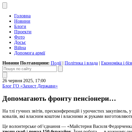
Головна
Новини
Блоги
Проекти
Фото
Досьє
Війна
Допомога армії
Новини Полтавщини:
Події
|
Політика і влада
|
Економіка і біз
26 червня 2025, 17:00
Блог ГО «Захист Держави»
Допомагають фронту пенсіонери…
На тлі гучних звітів, пресконференцій і урочистих закупівель, 
ковалів, які власним коштом і власними ж руками виготовляють
Це волонтерське об’єднання — «Майстерня Василя Федорченка». 
тисяч скоб
і
понад 150 буржуйок
. Їхня робота — в кожному око