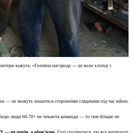
онтери кажуть: «Головна нагорода — це коли хлопці з
ники — не можуть лишатися сторонніми глядачами під час війни.
Якщо люди 60-70+ не чекають команди — то тим більше не
 — не опція, а обов’язок.
Годі сподіватися, що все витягнуть