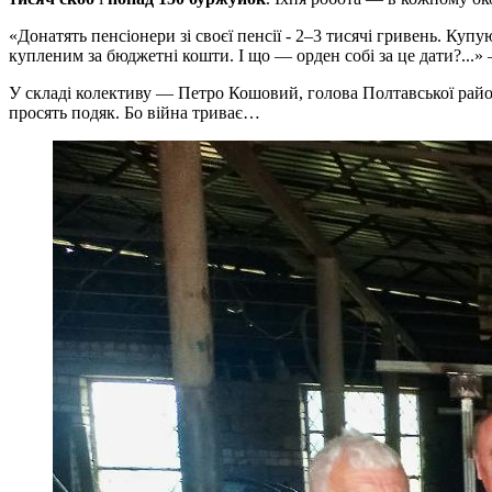
«Донатять пенсіонери зі своєї пенсії - 2–3 тисячі гривень. Купу
купленим за бюджетні кошти. І що — орден собі за це дати?...» 
У складі колективу — Петро Кошовий, голова Полтавської район
просять подяк. Бо війна триває…