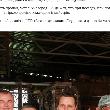
ють пропан, метал, кислород... А де ж ті, хто при посадах, при п
— з гіркою іронією каже один із майстрів.
ної організації ГО «Захист держави». Люди, яким давно би мати