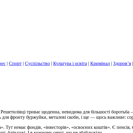
нес
|
Спорт
|
Суспільство
|
Культура і освіта
|
Кримінал
|
Здоров’я
у Решетилівці триває щоденна, невидима для більшості боротьба —
 для фронту буржуйки, металеві скоби, і ще — щось важливе: сор
Тут немає фондів, «інвесторів», «освоєних коштів». Є пенсія, 
пі, бліндажі. І в кожному серці, що не збайдужіло.