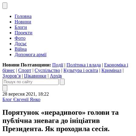
Головна
Новини
Блоги
Проекти
Фото
Досьє
Війна
Допомога армії
Новини Полтавщини:
Події
|
Політика і влада
|
Економіка і
бізнес
|
Спорт
|
Суспільство
|
Культура і освіта
|
Кримінал
|
Здоров’я
|
Цікавинки
|
Архів
28 вересня 2021, 18:22
Блог Євгенії Янко
Порятунок «нерадивого» голови та
публічна зневага до ініціатив
Президента. Як проходила сесія.