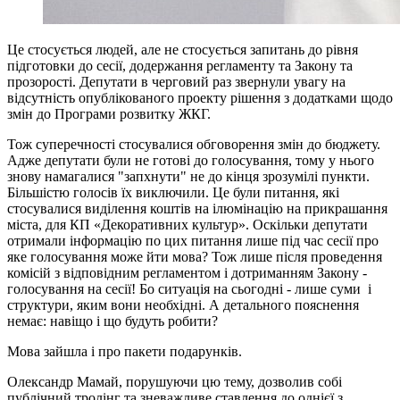
Це стосується людей, але не стосується запитань до рівня
підготовки до сесії, додержання регламенту та Закону та
прозорості. Депутати в черговий раз звернули увагу на
відсутність опублікованого проекту рішення з додатками щодо
змін до Програми розвитку ЖКГ.
Тож суперечності стосувалися обговорення змін до бюджету.
Адже депутати були не готові до голосування, тому у нього
знову намагалися "запхнути" не до кінця зрозумілі пункти.
Більшістю голосів їх виключили. Це були питання, які
стосувалися виділення коштів на ілюмінацію на прикрашання
міста, для КП «Декоративних культур». Оскільки депутати
отримали інформацію по цих питання лише під час сесії про
яке голосування може йти мова? Тож лише після проведення
комісій з відповідним регламентом і дотриманням Закону -
голосування на сесії! Бо ситуація на сьогодні - лише суми і
структури, яким вони необхідні. А детального пояснення
немає: навіщо і що будуть робити?
Мова зайшла і про пакети подарунків.
Олександр Мамай, порушуючи цю тему, дозволив собі
публічний тролінг та зневажливе ставлення до однієї з