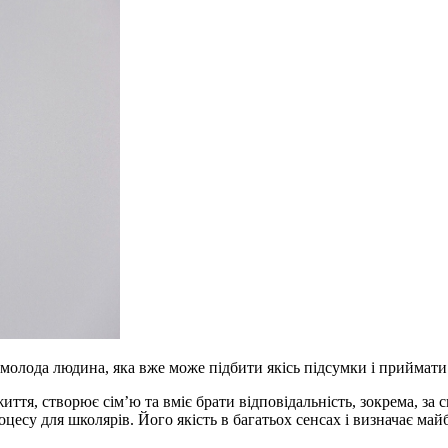
 молода людина, яка вже може підбити якісь підсумки і приймати
тя, створює сім’ю та вміє брати відповідальність, зокрема, за св
цесу для школярів. Його якість в багатьох сенсах і визначає май