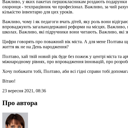
Важливо, у яких пакетах першокласникам роздають подарунки ві
охоронця - техпрацівник чи професіонал. Важливо, за чий раху
кількістю інвентарю для цих уроків.
Важливо, чому і як педагоги вчать дітей, яку роль вони відігра
впроваджують загальнодержавні реформи на місцях. Важливо, як
школах. Важливо, які підручники вони читають. Важливо, які зн
Цифри говорять про поважний вік міста. А для мене Полтава щ
життя як не на День народження?
Полтаво, хай твій новий рік буде без пожеж у центрі міста та а
міжнародному рівнях, про впровадження інновацій, про розробк
Хочу побажати тобі, Полтаво, аби всі гідні справи тобі допомаг
Вітаю!
23 вересня 2021, 08:36
Про автора