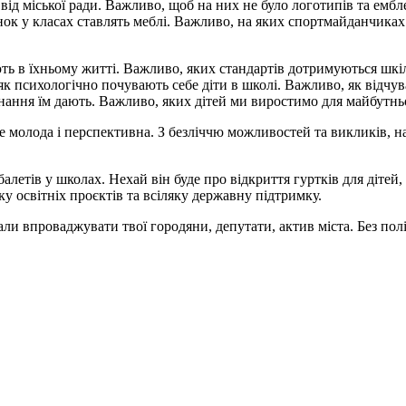
д міської ради. Важливо, щоб на них не було логотипів та ембле
нок у класах ставлять меблі. Важливо, на яких спортмайданчика
ють в їхньому житті. Важливо, яких стандартів дотримуються шкіл
 психологічно почувають себе діти в школі. Важливо, як відчув
ання їм дають. Важливо, яких дітей ми виростимо для майбутньог
е молода і перспективна. З безліччю можливостей та викликів, 
рбалетів у школах. Нехай він буде про відкриття гуртків для діте
у освітніх проєктів та всіляку державну підтримку.
али впроваджувати твої городяни, депутати, актив міста. Без полі