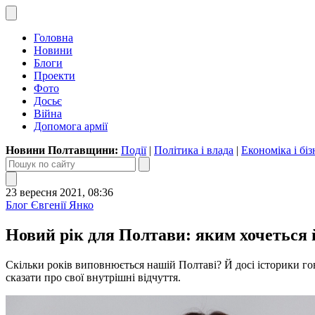
Головна
Новини
Блоги
Проекти
Фото
Досьє
Війна
Допомога армії
Новини Полтавщини:
Події
|
Політика і влада
|
Економіка і біз
23 вересня 2021, 08:36
Блог Євгенії Янко
Новий рік для Полтави: яким хочеться 
Скільки років виповнюється нашій Полтаві? Й досі історики гово
сказати про свої внутрішні відчуття.