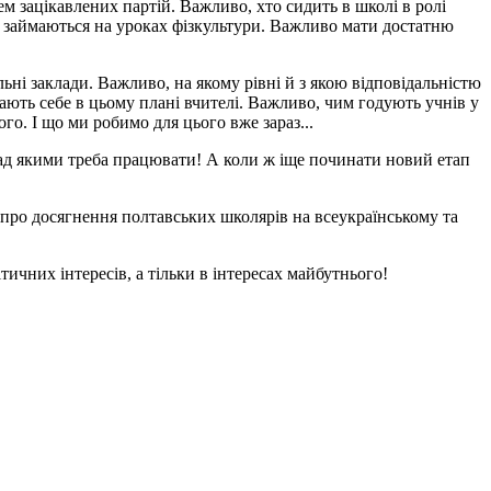
м зацікавлених партій. Важливо, хто сидить в школі в ролі
х займаються на уроках фізкультури. Важливо мати достатню
ьні заклади. Важливо, на якому рівні й з якою відповідальністю
ають себе в цьому плані вчителі. Важливо, чим годують учнів у
о. І що ми робимо для цього вже зараз...
над якими треба працювати! А коли ж іще починати новий етап
й, про досягнення полтавських школярів на всеукраїнському та
тичних інтересів, а тільки в інтересах майбутнього!