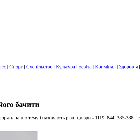
нес
|
Спорт
|
Суспільство
|
Культура і освіта
|
Кримінал
|
Здоров’я
його бачити
рять на цю тему і називають різні цифри - 1119, 844, 385-388…Зві