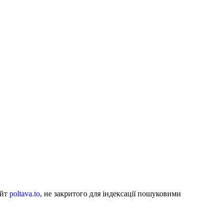
айт
poltava.to
, не закритого для індексації пошуковими