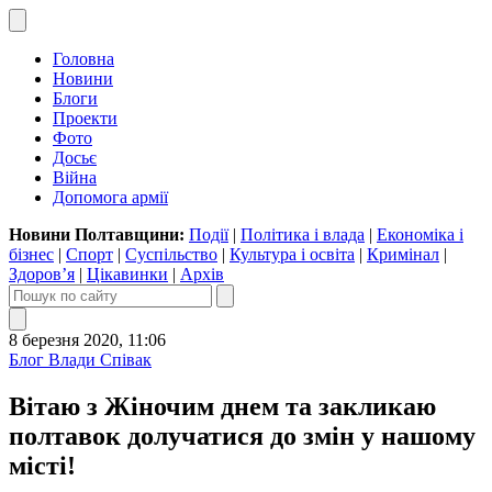
Головна
Новини
Блоги
Проекти
Фото
Досьє
Війна
Допомога армії
Новини Полтавщини:
Події
|
Політика і влада
|
Економіка і
бізнес
|
Спорт
|
Суспільство
|
Культура і освіта
|
Кримінал
|
Здоров’я
|
Цікавинки
|
Архів
8 березня 2020, 11:06
Блог Влади Співак
Вітаю з Жіночим днем та закликаю
полтавок долучатися до змін у нашому
місті!