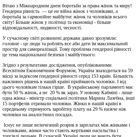
Вітаю з Міжнародним днем боротьби за права жінок та миру!
Г
ендерна рівність
— це не війна жінок з чоловіками, а
боротьба
за
гармонійне майбутнє жінок та чоловіків всього
світу! Більше жінок у політиці та економіці - більше
відповідальності, людяності, чесності.
У сучасному світі розвинені держави давно зрозуміли:
головне - це люди та роблять все аби дати їм максимальний
простір для самореалізації. Тому проблема гендерної рівності
це тема національної безпеки і майбутнього.
З
гідно з результатами дослідження, опублікованими
Всесвітнім Економічним Форумом, Україна знаходиться на 59
місці за індексом ґендерної рівності серед 153 країн. Більшість
важливих рішень в нашій країні приймають чоловіки. І від
цього чоловікам тільки гірше. В українському парламенті має
бути 50 % жінок, а не 20 % як зараз. У новому Кабміні - лише
одна жінка - міністр соціальної політики Марина Лазебна, інші
15 портфелів отримали чоловіки. Жінки в нашій країні в
середньому отримують заробітну плату на 29 % нижче ніж
чоловіки на аналогічних посадах.
Існує не лише величезний розрив в зарплатах між жінками і
чоловіками, жінки часто стають жертвами насильства і
торгівлі людьми. В сучасній Україні люди не мають бути