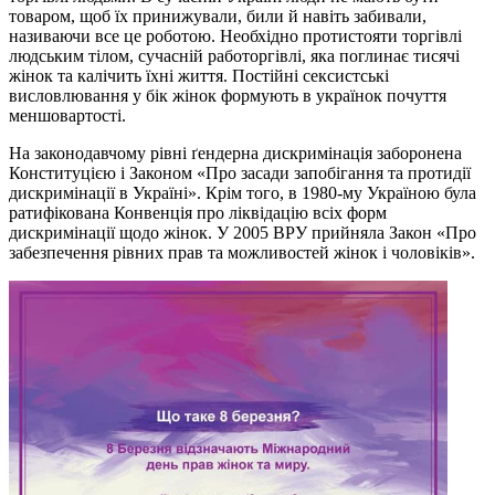
товаром, щоб їх принижували, били й навіть забивали,
називаючи все це роботою. Необхідно протистояти торгівлі
людським тілом, сучасній работоргівлі, яка поглинає тисячі
жінок та калічить їхні життя. Постійні сексистські
висловлювання у бік жінок формують в українок почуття
меншовартості.
На законодавчому рівні ґендерна дискримінація заборонена
Конституцією і Законом «Про засади запобігання та протидії
дискримінації в Україні». Крім того, в 1980-му Україною була
ратифікована Конвенція про ліквідацію всіх форм
дискримінації щодо жінок. У 2005 ВРУ прийняла Закон «Про
забезпечення рівних прав та можливостей жінок і чоловіків».