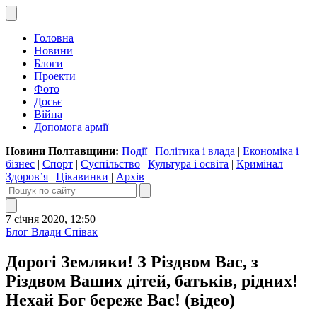
Головна
Новини
Блоги
Проекти
Фото
Досьє
Війна
Допомога армії
Новини Полтавщини:
Події
|
Політика і влада
|
Економіка і
бізнес
|
Спорт
|
Суспільство
|
Культура і освіта
|
Кримінал
|
Здоров’я
|
Цікавинки
|
Архів
7 січня 2020, 12:50
Блог Влади Співак
Дорогі Земляки! З Різдвом Вас, з
Різдвом Ваших дітей, батьків, рідних!
Нехай Бог береже Вас! (відео)