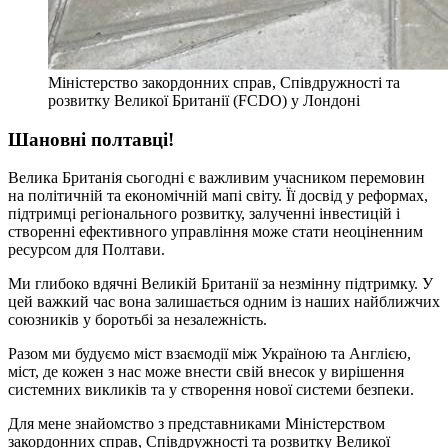
Міністерство закордонних справ, Співдружності та
розвитку Великої Британії (FCDO) у Лондоні
Шановні полтавці!
Велика Британія сьогодні є важливим учасником перемовин
на політичній та економічній мапі світу. Її досвід у реформах,
підтримці регіонального розвитку, залученні інвестицій і
створенні ефективного управління може стати неоціненним
ресурсом для Полтави.
Ми глибоко вдячні Великій Британії за незмінну підтримку. У
цей важкий час вона залишається одним із наших найближчих
союзників у боротьбі за незалежність.
Разом ми будуємо міст взаємодії між Україною та Англією,
міст, де кожен з нас може внести свій внесок у вирішення
системних викликів та у створення нової системи безпеки.
Для мене знайомство з представниками Міністерством
закордонних справ, Співдружності та розвитку Великої