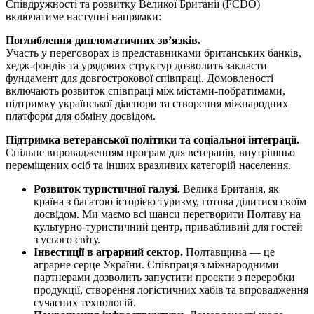
Співдружності та розвитку Великої Британії (FCDO)
включатиме наступні напрямки:
Поглиблення дипломатичних зв’язків.
Участь у переговорах із представниками британських банків,
хедж-фондів та урядових структур дозволить закласти
фундамент для довгострокової співпраці. Домовленості
включають розвиток співпраці між містами-побратимами,
підтримку української діаспори та створення міжнародних
платформ для обміну досвідом.
Підтримка ветеранської політики та соціальної інтеграції.
Спільне впровадженням програм для ветеранів, внутрішньо
переміщених осіб та інших вразливих категорій населення.
Розвиток туристичної галузі.
Велика Британія, як
країна з багатою історією туризму, готова ділитися своїм
досвідом. Ми маємо всі шанси перетворити Полтаву на
культурно-туристичний центр, привабливий для гостей
з усього світу.
Інвестиції в аграрний сектор.
Полтавщина — це
аграрне серце України. Співпраця з міжнародними
партнерами дозволить запустити проєкти з переробки
продукції, створення логістичних хабів та впровадження
сучасних технологій.