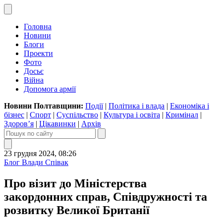
Головна
Новини
Блоги
Проекти
Фото
Досьє
Війна
Допомога армії
Новини Полтавщини:
Події
|
Політика і влада
|
Економіка і
бізнес
|
Спорт
|
Суспільство
|
Культура і освіта
|
Кримінал
|
Здоров’я
|
Цікавинки
|
Архів
23 грудня 2024, 08:26
Блог Влади Співак
Про візит до Міністерства
закордонних справ, Співдружності та
розвитку Великої Британії