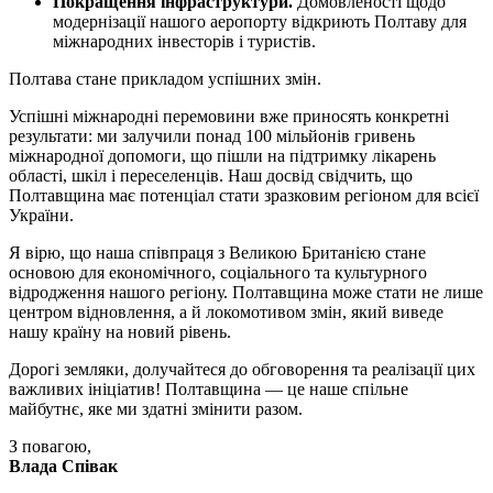
Покращення інфраструктури.
Домовленості щодо
модернізації нашого аеропорту відкриють Полтаву для
міжнародних інвесторів і туристів.
Полтава стане прикладом успішних змін.
Успішні міжнародні перемовини вже приносять конкретні
результати: ми залучили понад 100 мільйонів гривень
міжнародної допомоги, що пішли на підтримку лікарень
області, шкіл і переселенців. Наш досвід свідчить, що
Полтавщина має потенціал стати зразковим регіоном для всієї
України.
Я вірю, що наша співпраця з Великою Британією стане
основою для економічного, соціального та культурного
відродження нашого регіону. Полтавщина може стати не лише
центром відновлення, а й локомотивом змін, який виведе
нашу країну на новий рівень.
Дорогі земляки, долучайтеся до обговорення та реалізації цих
важливих ініціатив! Полтавщина — це наше спільне
майбутнє, яке ми здатні змінити разом.
З повагою,
Влада Співак