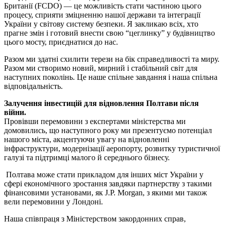
Британії (FCDO) — це можливість стати частиною цього
процесу, сприяти зміцненню нашої держави та інтеграції
України у світову систему безпеки. Я закликаю всіх, хто
прагне змін і готовий внести свою “цеглинку” у будівництво
цього мосту, приєднатися до нас.
Разом ми здатні схилити терези на бік справедливості та миру.
Разом ми створимо новий, мирний і стабільний світ для
наступних поколінь. Це наше спільне завдання і наша спільна
відповідальність.
Залучення інвестицій для відновлення Полтави після
війни.
Провівши перемовини з експертами міністерства ми
домовились, що наступного року ми презентуємо потенціал
нашого міста, акцентуючи увагу на відновленні
інфраструктури, модернізації аеропорту, розвитку туристичної
галузі та підтримці малого й середнього бізнесу.
Полтава може стати прикладом для інших міст України у
сфері економічного зростання завдяки партнерству з такими
фінансовими установами, як J.P. Morgan, з якими ми також
вели перемовини у Лондоні.
Наша співпраця з Міністерством закордонних справ,