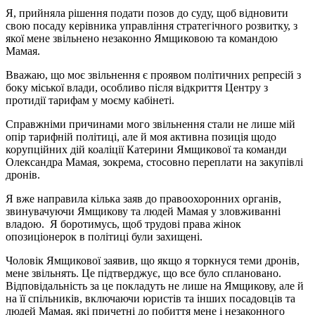
Я, прийняла рішення подати позов до суду, щоб відновити
свою посаду керівника управління стратегічного розвитку, з
якої мене звільнено незаконно Ямщиковою та командою
Мамая.
Вважаю, що моє звільнення є проявом політичних репресій з
боку міської влади, особливо після відкриття Центру з
протидії тарифам у моєму кабінеті.
Справжніми причинами мого звільнення стали не лише мій
опір тарифній політиці, але й моя активна позиція щодо
корупційних дій коаліції Катерини Ямщикової та команди
Олександра Мамая, зокрема, стосовно переплати на закупівлі
дронів.
Я вже направила кілька заяв до правоохоронних органів,
звинувачуючи Ямщикову та людей Мамая у зловживанні
владою. Я боротимусь, щоб трудові права жінок
опозиціонерок в політиці були захищені.
Чоловік Ямщикової заявив, що якщо я торкнуся теми дронів,
мене звільнять. Це підтверджує, що все було сплановано.
Відповідальність за це покладуть не лише на Ямщикову, але й
на її спільників, включаючи юристів та інших посадовців та
людей Мамая, які причетні до побиття мене і незаконного