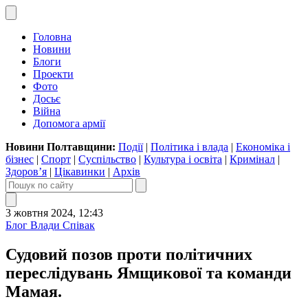
Головна
Новини
Блоги
Проекти
Фото
Досьє
Війна
Допомога армії
Новини Полтавщини:
Події
|
Політика і влада
|
Економіка і
бізнес
|
Спорт
|
Суспільство
|
Культура і освіта
|
Кримінал
|
Здоров’я
|
Цікавинки
|
Архів
3 жовтня 2024, 12:43
Блог Влади Співак
Судовий позов проти політичних
переслідувань Ямщикової та команди
Мамая.