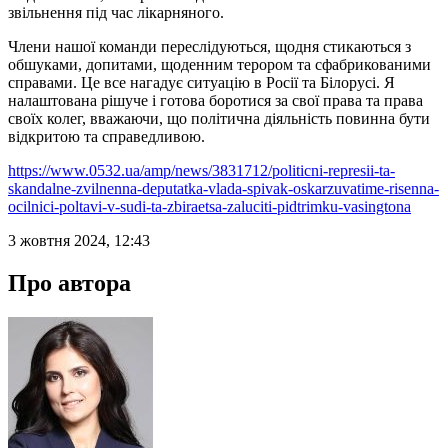
звільнення під час лікарняного.
Члени нашої команди переслідуються, щодня стикаються з
обшуками, допитами, щоденним терором та сфабрикованими
справами. Це все нагадує ситуацію в Росії та Білорусі. Я
налаштована рішуче і готова боротися за свої права та права
своїх колег, вважаючи, що політична діяльність повинна бути
відкритою та справедливою.
https://www.0532.ua/amp/news/3831712/politicni-represii-ta-
skandalne-zvilnenna-deputatka-vlada-spivak-oskarzuvatime-risenna-
ocilnici-poltavi-v-sudi-ta-zbiraetsa-zaluciti-pidtrimku-vasingtona
3 жовтня 2024, 12:43
Про автора