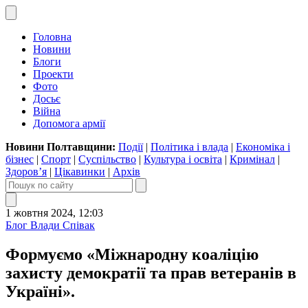
Головна
Новини
Блоги
Проекти
Фото
Досьє
Війна
Допомога армії
Новини Полтавщини:
Події
|
Політика і влада
|
Економіка і
бізнес
|
Спорт
|
Суспільство
|
Культура і освіта
|
Кримінал
|
Здоров’я
|
Цікавинки
|
Архів
1 жовтня 2024, 12:03
Блог Влади Співак
Формуємо «Міжнародну коаліцію
захисту демократії та прав ветеранів в
Україні».