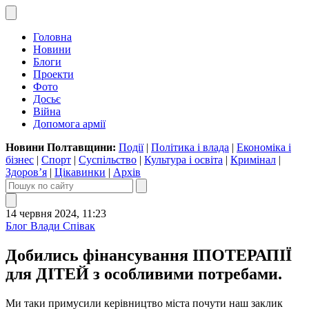
Головна
Новини
Блоги
Проекти
Фото
Досьє
Війна
Допомога армії
Новини Полтавщини:
Події
|
Політика і влада
|
Економіка і
бізнес
|
Спорт
|
Суспільство
|
Культура і освіта
|
Кримінал
|
Здоров’я
|
Цікавинки
|
Архів
14 червня 2024, 11:23
Блог Влади Співак
Добились фінансування ІПОТЕРАПІЇ
для ДІТЕЙ з особливими потребами.
Ми таки примусили керівництво міста почути наш заклик