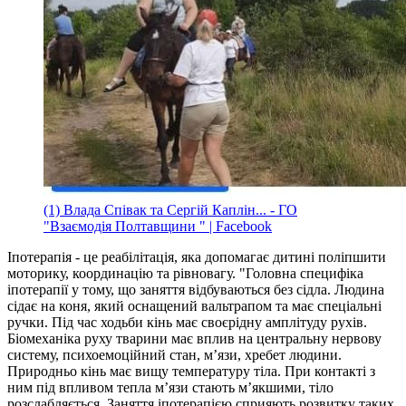
(1) Влада Співак та Сергій Каплін... - ГО
"Взаємодія Полтавщини " | Facebook
Іпотерапія - це реабілітація, яка допомагає дитині поліпшити
моторику, координацію та рівновагу. "Головна специфіка
іпотерапії у тому, що заняття відбуваються без сідла. Людина
сідає на коня, який оснащений вальтрапом та має спеціальні
ручки. Під час ходьби кінь має своєрідну амплітуду рухів.
Біомеханіка руху тварини має вплив на центральну нервову
систему, психоемоційний стан, м’язи, хребет людини.
Природньо кінь має вищу температуру тіла. При контакті з
ним під впливом тепла м’язи стають м’якшими, тіло
розслабляється. Заняття іпотерапією сприяють розвитку таких