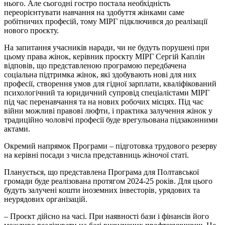
нього. Але сьогодні гостро постала необхідність
переорієнтувати навчання на здобуття жінками саме
робітничих професій, тому МІРГ підключився до реалізації
нового проєкту.
На запитання учасників наради, чи не будуть порушені при
цьому права жінок, керівник проєкту МІРГ Сергій Каплін
відповів, що представленою програмою передбачена
соціальна підтримка жінок, які здобувають нові для них
професії, створення умов для гідної зарплати, кваліфікований
психологічний та юридичний супровід спеціалістами МІРГ
під час перенавчання та на нових робочих місцях. Під час
війни можливі правові люфти, і практика залучення жінок у
традиційно чоловічі професії буде врегульована підзаконними
актами.
Окремий напрямок Програми – підготовка трудового резерву
на керівні посади з числа представниць жіночої статі.
Планується, що представлена Програма для Полтавської
громади буде реалізована протягом 2024-25 років. Для цього
будуть залучені кошти іноземних інвесторів, урядових та
неурядових організацій.
– Проєкт дійсно на часі. При наявності бази і фінансів його