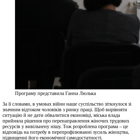
Програму представила Ганна Люлька
За її словами, в умовах війни наше суспільство зіткнулося зі
значним відтоком чоловіків з ринку праці. Щоб вирівняти
ситуацію й не дати обвалитися економіці, міська влада
прийняла рішення про перенаправлення жіночих трудових
ресурсів у вивільнену нішу. Тож розроблена програма – це
відповідь на потребу в перепрофілюванні зусиль жіноцтва,
підвищенні його економічної самодостатності.