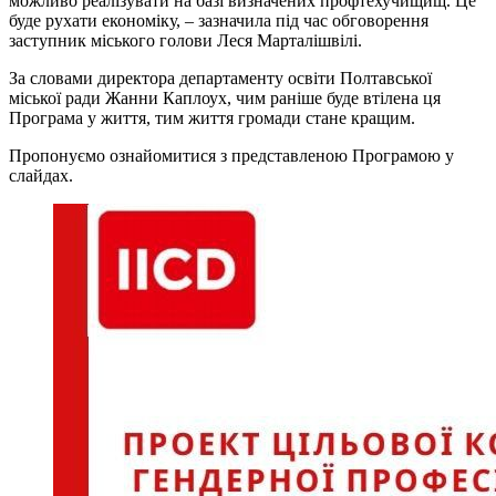
можливо реалізувати на базі визначених профтехучищищ. Це
буде рухати економіку, – зазначила під час обговорення
заступник міського голови Леся Марталішвілі.
За словами директора департаменту освіти Полтавської
міської ради Жанни Каплоух, чим раніше буде втілена ця
Програма у життя, тим життя громади стане кращим.
Пропонуємо ознайомитися з представленою Програмою у
слайдах.