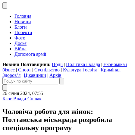
Головна
Новини
Блоги
Проекти
Фото
Досьє
Війна
Допомога армії
Новини Полтавщини:
Події
|
Політика і влада
|
Економіка і
бізнес
|
Спорт
|
Суспільство
|
Культура і освіта
|
Кримінал
|
Здоров’я
|
Цікавинки
|
Архів
26 січня 2024, 07:55
Блог Влади Співак
Чоловіча робота для жінок:
Полтавська міськрада розробила
спеціальну програму