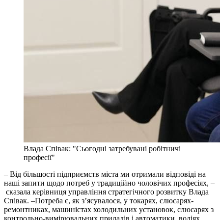
Влада Співак: "Сьогодні затребувані робітничі
професії"
– Від більшості підприємств міста ми отримали відповіді на
наші запити щодо потреб у традиційно чоловічих професіях, –
сказала керівниця управління стратегічного розвитку Влада
Співак. –Потреба є, як з’ясувалося, у токарях, слюсарях-
ремонтниках, машиністах холодильних установок, слюсарях з
контрольно-вимірювальних приладів і автоматики, водіях