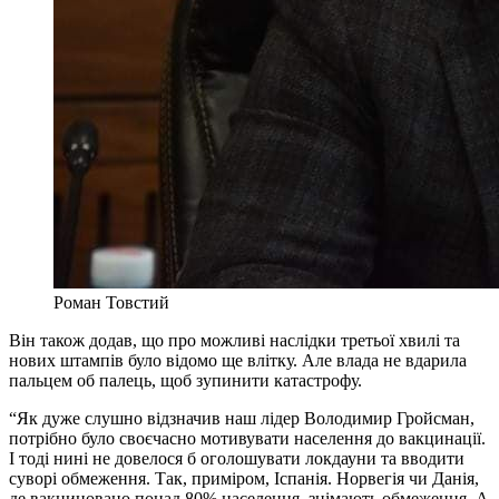
Роман Товстий
Він також додав, що про можливі наслідки третьої хвилі та
нових штампів було відомо ще влітку. Але влада не вдарила
пальцем об палець, щоб зупинити катастрофу.
“Як дуже слушно відзначив наш лідер Володимир Гройсман,
потрібно було своєчасно мотивувати населення до вакцинації.
І тоді нині не довелося б оголошувати локдауни та вводити
суворі обмеження. Так, приміром, Іспанія. Норвегія чи Данія,
де вакциновано понад 80% населення, знімають обмеження. А