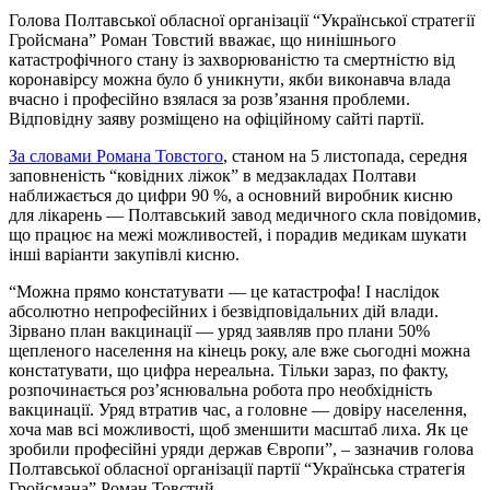
Голова Полтавської обласної організації “Української стратегії
Гройсмана” Роман Товстий вважає, що нинішнього
катастрофічного стану із захворюваністю та смертністю від
коронавірсу можна було б уникнути, якби виконавча влада
вчасно і професійно взялася за розв’язання проблеми.
Відповідну заяву розміщено на офіційному сайті партії.
За словами Романа Товстого
, станом на 5 листопада, середня
заповненість “ковідних ліжок” в медзакладах Полтави
наближається до цифри 90 %, а основний виробник кисню
для лікарень — Полтавський завод медичного скла повідомив,
що працює на межі можливостей, і порадив медикам шукати
інші варіанти закупівлі кисню.
“Можна прямо констатувати — це катастрофа! І наслідок
абсолютно непрофесійних і безвідповідальних дій влади.
Зірвано план вакцинації — уряд заявляв про плани 50%
щепленого населення на кінець року, але вже сьогодні можна
констатувати, що цифра нереальна. Тільки зараз, по факту,
розпочинається роз’яснювальна робота про необхідність
вакцинації. Уряд втратив час, а головне — довіру населення,
хоча мав всі можливості, щоб зменшити масштаб лиха. Як це
зробили професійні уряди держав Європи”, – зазначив голова
Полтавської обласної організації партії “Українська стратегія
Гройсмана” Роман Товстий.