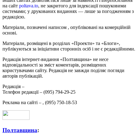
інших сайтах дозволяється лише за наявності гіперпосилання
на сайт
poltava.to
, не закритого для індексації пошуковими
системами; у друкованих виданнях — лише за погодженням з
редакцією.
Матеріали, позначені написом
, опубліковані на комерційній
основі.
Матеріали, розміщені в розділах «Проекти» та «Блоги»,
публікуються за ініціативи сторонніх осіб і не є редакційними.
Редакція інтернет-видання «Полтавщина» не несе
відповідальності за зміст коментарів, розміщених
користувачами сайту. Редакція не завжди поділяє погляди
авторів публікацій.
Редакція –
Телефон редакції –
(095) 794-29-25
Реклама на сайті –
,
(095) 750-18-53
Полтавщина
: