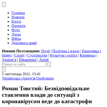
Головна
Новини
Блоги
Проекти
Фото
Досьє
Війна
Допомога армії
Новини Полтавщини:
Події
|
Політика і влада
|
Економіка і
бізнес
|
Спорт
|
Суспільство
|
Культура і освіта
|
Кримінал
|
Здоров’я
|
Цікавинки
|
Архів
5 листопада 2021, 15:41
Українська стратегія Гройсмана
Роман Товстий: Безвідповідальне
ставлення влади до ситуації з
коронавірусом веде до катастрофи