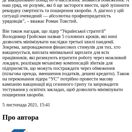
наш уряд, не розуміє, які б ще застороги ввести, щоб зупинити
рекордну смертність та поширення хвороби. А діагноз у цій
ситуації очевидний — абсолютна профнепридатність
урядовців”, – вважає Роман Товстий.
Він також нагадав, що лідер “Української стратегії”
Володимир Гройсман назвав 5 головних кроків, які нині
дозволять мінімізувати наслідки третьої хвилі пандемії.
Зокрема, запровадження фінансових стимулів для тих, хто
вакцинується, виплата мінімальної зарплати для всіх
працівників, які ризикують втратити роботу через можливий
локдаун, реалізація механізму компенсацій збитків для
підприємств, що можуть постраждати через обмеження
(пільгова оренда, зменшення податків, дешеві кредити). Також
на переконання лідера “УС” потрібно провести масову
кампанію вакцинації від сезонного грипу та запровадити
тестування у освітніх закладах, щоб дозволить мінімізувати
поширення хвороби.
5 листопада 2021, 15:41
Про автора