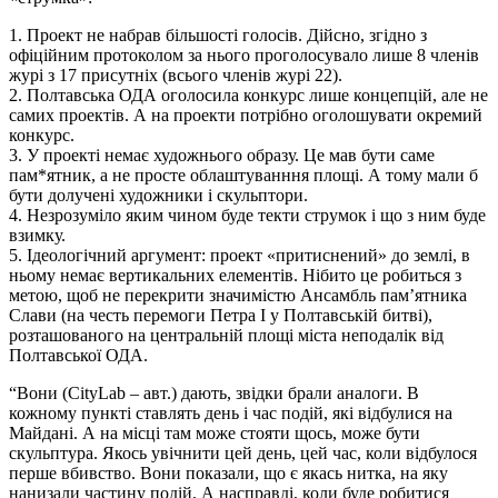
1. Проект не набрав більшості голосів. Дійсно, згідно з
офіційним протоколом за нього проголосувало лише 8 членів
журі з 17 присутніх (всього членів журі 22).
2. Полтавська ОДА оголосила конкурс лише концепцій, але не
самих проектів. А на проекти потрібно оголошувати окремий
конкурс.
3. У проекті немає художнього образу. Це мав бути саме
пам*ятник, а не просте облаштуванння площі. А тому мали б
бути долучені художники і скульптори.
4. Незрозуміло яким чином буде текти струмок і що з ним буде
взимку.
5. Ідеологічний аргумент: проект «притиснений» до землі, в
ньому немає вертикальних елементів. Нібито це робиться з
метою, щоб не перекрити значимістю Ансамбль пам’ятника
Слави (на честь перемоги Петра І у Полтавській битві),
розташованого на центральній площі міста неподалік від
Полтавської ОДА.
“Вони (CityLab – авт.) дають, звідки брали аналоги. В
кожному пункті ставлять день і час подій, які відбулися на
Майдані. А на місці там може стояти щось, може бути
скульптура. Якось увічнити цей день, цей час, коли відбулося
перше вбивство. Вони показали, що є якась нитка, на яку
нанизали частину подій. А насправді, коли буде робитися