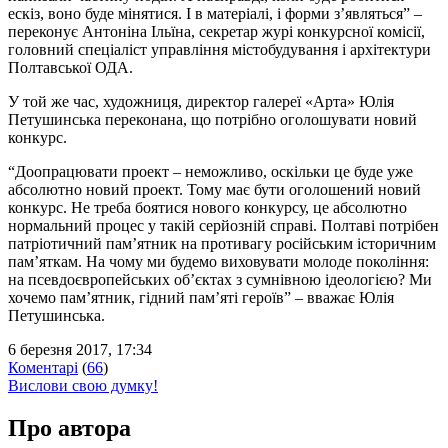
ескіз, воно буде мінятися. І в матеріалі, і форми з’являться” –
переконує Антоніна Ільїна, секретар журі конкурсної комісії,
головний спеціаліст управління містобудування і архітектури
Полтавської ОДА.
У той же час, художниця, директор галереї «Арта» Юлія
Петушинська переконана, що потрібно оголошувати новий
конкурс.
“Доопрацювати проект – неможливо, оскільки це буде уже
абсолютно новий проект. Тому має бути оголошений новий
конкурс. Не треба боятися нового конкурсу, це абсолютно
нормальний процес у такій серйозній справі. Полтаві потрібен
патріотичний пам’ятник на противагу російським історичним
пам’яткам. На чому ми будемо виховувати молоде покоління:
на псевдоєвропейських об’єктах з сумнівною ідеологією? Ми
хочемо пам’ятник, гідний пам’яті героїв” – вважає Юлія
Петушинська.
6 березня 2017, 17:34
Коментарі
(
66
)
Вислови свою думку!
Про автора