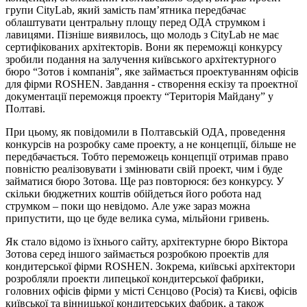
групи CityLab, який замість пам’ятника передбачає
облаштувати центральну площу перед ОДА струмком і
лавицями. Пізніше виявилось, що молодь з CityLab не має
сертифікованих архітекторів. Вони як переможці конкурсу
зробили подання на залучення київського архітектурного
бюро “Зотов і компанія”, яке займається проектуванням офісів
для фірми ROSHEN. Завдання - створення ескізу та проектної
документації переможця проекту “Територія Майдану” у
Полтаві.
При цьому, як повідомили в Полтавській ОДА, проведення
конкурсів на розробку саме проекту, а не концепції, більше не
передбачається. Тобто переможець концепції отримав право
повністю реалізовувати і змінювати свій проект, чим і буде
займатися бюро Зотова. Ще раз повторюся: без конкурсу. У
скільки бюджетних коштів обійдеться його робота над
струмком – поки що невідомо. Але уже зараз можна
припустити, що це буде велика сума, мільйони гривень.
Як стало відомо із їхнього сайту, архітектурне бюро Віктора
Зотова серед іншого займається розробкою проектів для
кондитерської фірми ROSHEN. Зокрема, київські архітектори
розробляли проекти липецької кондитерської фабрики,
головних офісів фірми у місті Сєнцово (Росія) та Києві, офісів
київської та вінницької кондитерських фабрик, а також