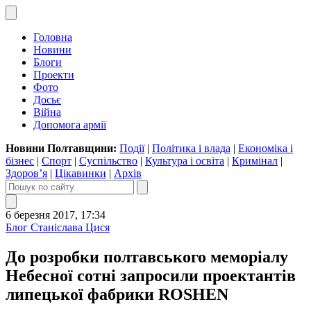
Головна
Новини
Блоги
Проекти
Фото
Досьє
Війна
Допомога армії
Новини Полтавщини:
Події
|
Політика і влада
|
Економіка і
бізнес
|
Спорт
|
Суспільство
|
Культура і освіта
|
Кримінал
|
Здоров’я
|
Цікавинки
|
Архів
6 березня 2017, 17:34
Блог Станіслава Цися
До розробки полтавського меморіалу
Небесної сотні запросили проектантів
липецької фабрики ROSHEN