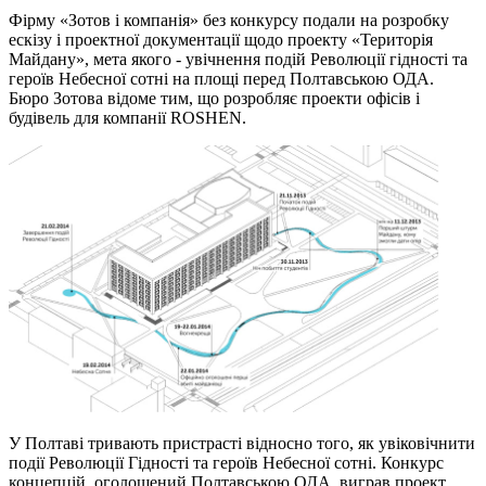
Фірму «Зотов і компанія» без конкурсу подали на розробку
ескізу і проектної документації щодо проекту «Територія
Майдану», мета якого - увічнення подій Революції гідності та
героїв Небесної сотні на площі перед Полтавською ОДА.
Бюро Зотова відоме тим, що розробляє проекти офісів і
будівель для компанії ROSHEN.
У Полтаві тривають пристрасті відносно того, як увіковічнити
події Революції Гідності та героїв Небесної сотні. Конкурс
концепцій, оголошений Полтавською ОДА, виграв проект