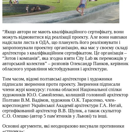
“Якщо автори не мають кваліфікаційного сертифікату, вони
можуть відмовитися від реалізації проекту. Але вони навпаки
надіслали листа в ОДА, що планують його реалізовувати і
запропонували проектну організацію, яка має у своєму складі
архітектора з кваліфікаційним сертифікатом. Це організація –
“Зотов і компанія”, яка згодна взяти City Lab як переможців у
авторський колектив” – розповів Олександр Панков, керівник
обласного управління містобудування і архітектури.
Тим часом, відомі полтавські архітектори і художники
підписали звернення проти проекту. Звернення підписали
члени журі конкурсу: голова обласної Національної спілки
художників Ю.О. Самойленко, колишній головний архітектор
Полтави В.М. Вадімов, художник О.К. Тарасенко, член-
кореспондент Української Академії архітектури Г.А. Негай,
сертифікований архітектор В.В. Шулик, а також скульптор
С.О. Олешко (автор 5 пам’ятників у Львові) та інші.
Основні аргументи, які неодноразово висували противники
«струмка»: