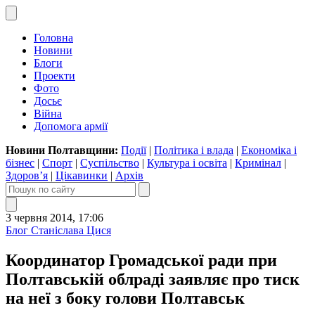
Головна
Новини
Блоги
Проекти
Фото
Досьє
Війна
Допомога армії
Новини Полтавщини:
Події
|
Політика і влада
|
Економіка і
бізнес
|
Спорт
|
Суспільство
|
Культура і освіта
|
Кримінал
|
Здоров’я
|
Цікавинки
|
Архів
3 червня 2014, 17:06
Блог Станіслава Цися
Координатор Громадської ради при
Полтавській облраді заявляє про тиск
на неї з боку голови Полтавськ