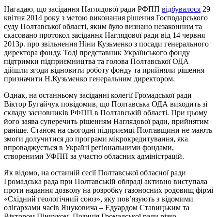
Нагадаю, що засідання Наглядової ради РФПП
відбувалося
29
квітня 2014 року з метою виконання рішення Господарського
суду Полтавської області, яким було визнано незаконним та
скасовано протокол засідання Наглядової ради від 14 червня
2013р. про звільнення Ніни Кузьменко з посади генерального
директора фонду. Тоді представник Українського фонду
підтримки підприємництва та голова Полтавської ОДА
дійшли згоди відновити роботу фонду та прийняли рішення
призначити Н.Кузьменко генеральним директором.
Однак, на останньому засіданні колегії Громадської ради
Віктор Бугайчук повідомив, що Полтавська ОДА виходить зі
складу засновників РФПП в Полтавській області. При цьому
його заява суперечить рішенням Наглядової ради, прийнятим
раніше. Станом на сьогодні підприємці Полтавщини не мають
змоги долучитися до програми мікрокредитування, яка
впроваджується в Україні регіональними фондами,
створеними УФПП за участю обласних адміністрацій.
Як відомо, на останній сесії Полтавської обласної ради
Громадська рада при Полтавській облраді активно виступала
проти надання дозволу на розробку газоносних родовищ фірмі
«Східний геологічний союз», яку пов’язують з відомими
олігархами часів Януковича – Едуардом Ставицьким та
Віктором Пінчуком. Позиція Громадської ради різко