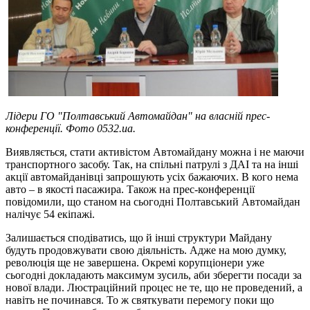
Лідери ГО "Полтавський Автомайдан" на власній прес-
конференції. Фото 0532.ua.
Виявляється, стати активістом Автомайдану можна і не маючи
транспортного засобу. Так, на спільні патрулі з ДАІ та на інші
акції автомайданівці запрошують усіх бажаючих. В кого нема
авто – в якості пасажира. Також на прес-конференції
повідомили, що станом на сьогодні Полтавський Автомайдан
налічує 54 екіпажі.
Залишається сподіватись, що й інші структури Майдану
будуть продовжувати свою діяльність. Адже на мою думку,
революція ще не завершена. Окремі корупціонери уже
сьогодні докладають максимум зусиль, аби зберегти посади за
нової влади. Люстраційний процес не те, що не проведений, а
навіть не починався. То ж святкувати перемогу поки що