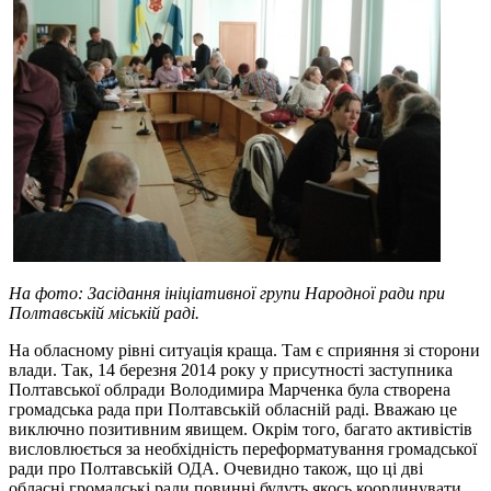
На фото: Засідання ініціативної групи Народної ради при
Полтавській міській раді.
На обласному рівні ситуація краща. Там є сприяння зі сторони
влади. Так, 14 березня 2014 року у присутності заступника
Полтавської облради Володимира Марченка була створена
громадська рада при Полтавській обласній раді. Вважаю це
виключно позитивним явищем. Окрім того, багато активістів
висловлюється за необхідність переформатування громадської
ради про Полтавській ОДА. Очевидно також, що ці дві
обласні громадські ради повинні будуть якось координувати