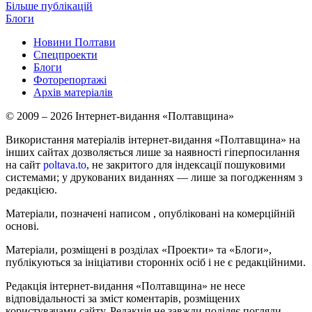
Більше публікацій
Блоги
Новини Полтави
Спецпроекти
Блоги
Фоторепортажі
Архів матеріалів
© 2009 – 2026 Інтернет-видання «Полтавщина»
Використання матеріалів інтернет-видання «Полтавщина» на
інших сайтах дозволяється лише за наявності гіперпосилання
на сайт
poltava.to
, не закритого для індексації пошуковими
системами; у друкованих виданнях — лише за погодженням з
редакцією.
Матеріали, позначені написом
, опубліковані на комерційній
основі.
Матеріали, розміщені в розділах «Проекти» та «Блоги»,
публікуються за ініціативи сторонніх осіб і не є редакційними.
Редакція інтернет-видання «Полтавщина» не несе
відповідальності за зміст коментарів, розміщених
користувачами сайту. Редакція не завжди поділяє погляди