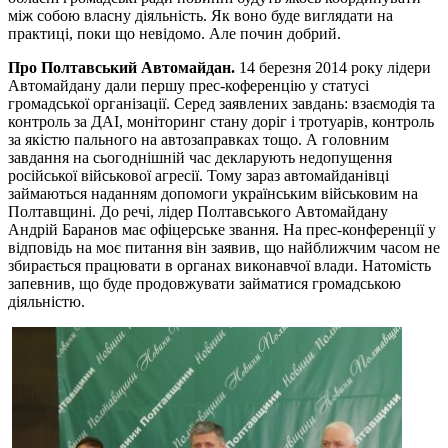
між собою власну діяльність. Як воно буде виглядати на
практиці, поки що невідомо. Але почин добрий.
Про Полтавський Автомайдан.
14 березня 2014 року лідери
Автомайдану дали першу прес-коференцію у статусі
громадської організації. Серед заявлених завдань: взаємодія та
контроль за ДАІ, моніторинг стану доріг і тротуарів, контроль
за якістю пального на автозаправках тощо. А головним
завдання на сьогоднішній час декларують недопущення
російської військової агресії. Тому зараз автомайданівці
займаються наданням допомоги українським військовим на
Полтавщині. До речі, лідер Полтавського Автомайдану
Андрій Баранов має офіцерське звання. На прес-конференції у
відповідь на моє питання він заявив, що найближчим часом не
збирається працювати в органах виконавчої влади. Натомість
запевнив, що буде продовжувати займатися громадською
діяльністю.