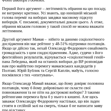
Фото Вікторії Родічевої.
Перший його аргумент – легітимність обрання на цю посаду,
не витримує критики. Усі знають, що нинішній міський
голова переміг на виборах завдяки масовому підкупу
виборців. Є письмові, документальні докази цього. А отже,
обрання міським головою у такий спосіб не можна вважати
легітимним.
Другий аргумент Мамая – нібито за даними соціологічного
дослідження він має рейтинг у 48-51% підтримки полтавців.
Якщо це дійсно так, нехай Олександр Федорович ознайомить
громадськість з цим соцдослідженням. Адже, судячи з його
фентезійних результатів, відчувається «соціологічний геній»
пана Лебедика, який на останніх виборах до ВР розповідав
нам про майбутню перемогу мамаєвських кандидатів у
Полтаві. Юрій Бублик та Сергій Каплін, мабуть, голосно
посміялися з тих «опитувань».
Якщо Олександр Мамай вважає, що йому довіряє половина
полтавців, чому б йому добровільно не скласти свої
повноваження та не піти на дострокові вибори? З такими
рейтингами перемога була б у нього в кишені. Але щось
заважає Олександру Федоровичу настільки, що він ладен
стояти в сесійній залі на смерть, тільки б не написати заяву
про відставку.