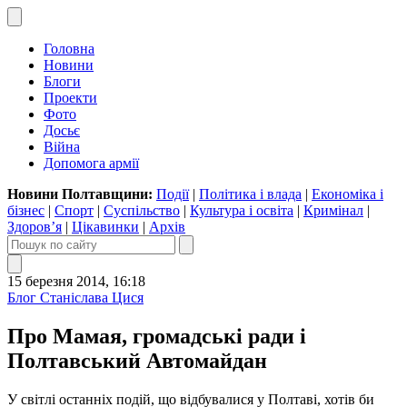
Головна
Новини
Блоги
Проекти
Фото
Досьє
Війна
Допомога армії
Новини Полтавщини:
Події
|
Політика і влада
|
Економіка і
бізнес
|
Спорт
|
Суспільство
|
Культура і освіта
|
Кримінал
|
Здоров’я
|
Цікавинки
|
Архів
15 березня 2014, 16:18
Блог Станіслава Цися
Про Мамая, громадські ради і
Полтавський Автомайдан
У світлі останніх подій, що відбувалися у Полтаві, хотів би