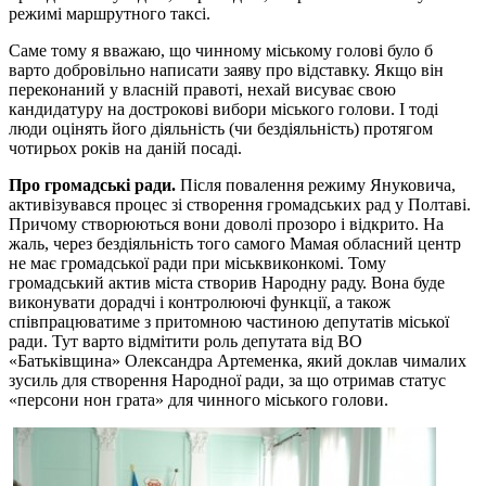
режимі маршрутного таксі.
Саме тому я вважаю, що чинному міському голові було б
варто добровільно написати заяву про відставку. Якщо він
переконаний у власній правоті, нехай висуває свою
кандидатуру на дострокові вибори міського голови. І тоді
люди оцінять його діяльність (чи бездіяльність) протягом
чотирьох років на даній посаді.
Про громадські ради.
Після повалення режиму Януковича,
активізувався процес зі створення громадських рад у Полтаві.
Причому створюються вони доволі прозоро і відкрито. На
жаль, через бездіяльність того самого Мамая обласний центр
не має громадської ради при міськвиконкомі. Тому
громадський актив міста створив Народну раду. Вона буде
виконувати дорадчі і контролюючі функції, а також
співпрацюватиме з притомною частиною депутатів міської
ради. Тут варто відмітити роль депутата від ВО
«Батьківщина» Олександра Артеменка, який доклав чималих
зусиль для створення Народної ради, за що отримав статус
«персони нон грата» для чинного міського голови.