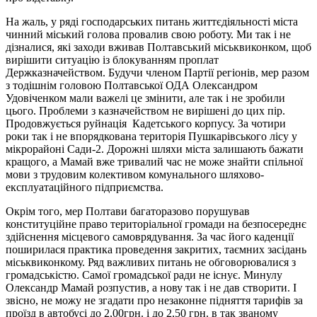
На жаль, у ряді господарських питань життєдіяльності міста
чинний міський голова провалив свою роботу. Ми так і не
дізналися, які заходи вживав Полтавський міськвиконком, щоб
вирішити ситуацію із блокуванням проплат
Держказначейством. Будучи членом Партії регіонів, мер разом
з тодішнім головою Полтавської ОДА Олександром
Удовіченком мали важелі це змінити, але так і не зробили
цього. Проблеми з казначейством не вирішені до цих пір.
Продовжується руйнація Кадетського корпусу. За чотири
роки так і не впорядкована територія Пушкарівського лісу у
мікрорайоні Сади-2. Дорожні шляхи міста залишають бажати
кращого, а Мамай вже тривалий час не може знайти спільної
мови з трудовим колективом комунального шляхово-
експлуатаційного підприємства.
Окрім того, мер Полтави багаторазово порушував
конституційне право територіальної громади на безпосереднє
здійснення місцевого самоврядування. За час його каденції
поширилася практика проведення закритих, таємних засідань
міськвиконкому. Ряд важливих питань не обговорювалися з
громадськістю. Самої громадської ради не існує. Минулу
Олександр Мамай розпустив, а нову так і не дав створити. І
звісно, не можу не згадати про незаконне підняття тарифів за
проїзд в автобусі до 2,00грн. і до 2,50 грн. в так званому