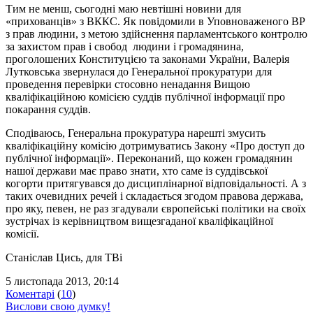
Тим не менш, сьогодні маю невтішні новини для
«прихованців» з ВККС. Як повідомили в Уповноваженого ВР
з прав людини, з метою здійснення парламентського контролю
за захистом прав і свобод людини і громадянина,
проголошених Конституцією та законами України, Валерія
Лутковська звернулася до Генеральної прокуратури для
проведення перевірки стосовно ненадання Вищою
кваліфікаційною комісією суддів публічної інформації про
покарання суддів.
Сподіваюсь, Генеральна прокуратура нарешті змусить
кваліфікаційну комісію дотримуватись Закону «Про доступ до
публічної інформації». Переконаний, що кожен громадянин
нашої держави має право знати, хто саме із суддівської
когорти притягувався до дисциплінарної відповідальності. А з
таких очевидних речей і складається згодом правова держава,
про яку, певен, не раз згадували європейські політики на своїх
зустрічах із керівництвом вищезгаданої кваліфікаційної
комісії.
Станіслав Цись, для ТВі
5 листопада 2013, 20:14
Коментарі
(
10
)
Вислови свою думку!