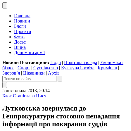
Головна
Новини
Блоги
Проекти
Фото
Досьє
Війна
Допомога армії
Новини Полтавщини:
Події
|
Політика і влада
|
Економіка і
бізнес
|
Спорт
|
Суспільство
|
Культура і освіта
|
Кримінал
|
Здоров’я
|
Цікавинки
|
Архів
5 листопада 2013, 20:14
Блог Станіслава Цися
Лутковська звернулася до
Генпрокуратури стосовно ненадання
інформації про покарання суддів