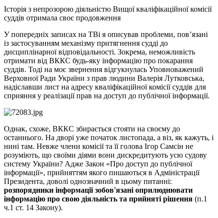
Історія з непрозорою діяльністю Вищої кваліфікаційної комісії
суддів отримала своє продовження
У попередніх записах на ТВі я описував проблеми, пов’язані
із застосуванням механізму притягнення судді до
дисциплінарної відповідальності. Зокрема, неможливість
отримати від ВККС будь-яку інформацію про покарання
суддів. Тоді на моє звернення відгукнулась Уповноважений
Верховної Ради України з прав людини Валерія Лутковська,
надіславши лист на адресу кваліфікаційної комісії суддів для
сприяння у реалізації прав на доступ до публічної інформації.
Однак, схоже, ВККС збирається стояти на своєму до
останнього. На дворі уже початок листопада, а віз, як кажуть, і
нині там. Невже члени комісії та її голова Ігор Самсін не
розуміють, що своїми діями вони дискредитують усю судову
систему України? Адже Закон «Про доступ до публічної
інформації», прийняттям якого пишаються в Адміністрації
Президента, доволі однозначний в цьому питанні:
розпорядники інформації зобов'язані оприлюднювати
інформацію про свою діяльність та прийняті рішення
(п.1
ч.1 ст. 14 Закону).