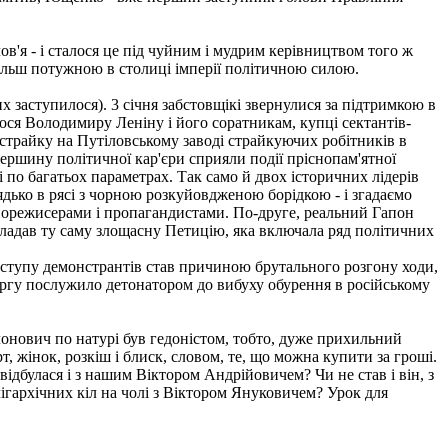
ов'я - і сталося це під чуйним і мудрим керівництвом того ж
більш потужною в столиці імперії політичною силою.
х заступилося). 3 січня забстовщікі звернулися за підтримкою в
лося Володимиру Леніну і його соратникам, купці сектантів-
 страйку на Путіловському заводі страйкуючих робітників в
ершину політичної кар'єри сприяли події пріснопам'ятної
ні по багатьох параметрах. Так само й двох історичних лідерів
ядько в рясі з чорною розкуйовдженою борідкою - і згадаємо
інорежисерами і пропагандистами. По-друге, реальний Гапон
складав ту саму злощасну Петицію, яка включала ряд політичних
иступу демонстрантів став причиною брутального розгону ходи,
ю чергу послужило детонатором до вибуху обурення в російському
лонович по натурі був гедоністом, тобто, дуже прихильний
 жінок, розкіш і блиск, словом, те, що можна купити за гроші.
відбулася і з нашим Віктором Андрійовичем? Чи не став і він, з
лігархічних кіл на чолі з Віктором Януковичем? Урок для