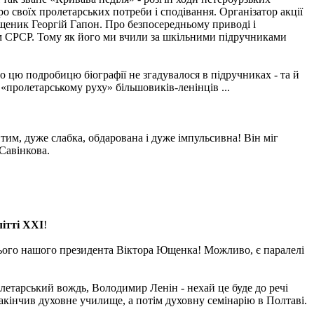
о своїх пролетарських потреби і сподівання. Організатор акції
ященик Георгій Гапон. Про безпосередньому приводі і
янам СРСР. Тому як його ми вчили за шкільними підручниками
о цю подробицю біографії не згадувалося в підручниках - та й
«пролетарському руху» більшовиків-ленінців ...
 тим, дуже слабка, обдарована і дуже імпульсивна! Він міг
Савінкова.
літті ХХІ
!
нього нашого президента Віктора Ющенка! Можливо, є паралелі
олетарський вождь, Володимир Ленін - нехай це буде до речі
закінчив духовне училище, а потім духовну семінарію в Полтаві.