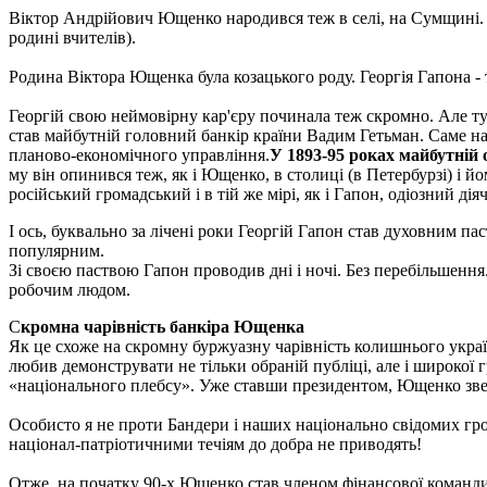
Віктор Андрійович Ющенко народився теж в селі, на Сумщині. То
родині вчителів).
Родина Віктора Ющенка була козацького роду. Георгія Гапона - 
Георгій свою неймовірну кар'єру починала теж скромно. Але ту
став майбутній головний банкір країни Вадим Гетьман. Саме 
планово-економічного управління.
У 1893-95 роках майбутній о
му він опинився теж, як і Ющенко, в столиці (в Петербурзі) і
російський громадський і в тій же мірі, як і Гапон, одіозний д
І ось, буквально за лічені роки Георгій Гапон став духовним п
популярним.
Зі своєю паствою Гапон проводив дні і ночі. Без перебільшення.
робочим людом.
С
кромна чарівність банкіра Ющенка
Як це схоже на скромну буржуазну чарівність колишнього украї
любив демонструвати не тільки обраній публіці, але і широкої г
«національного плебсу». Уже ставши президентом, Ющенко звел
Особисто я не проти Бандери і наших національно свідомих гром
націонал-патріотичними течіям до добра не приводять!
Отже, на початку 90-х Ющенко став членом фінансової команди