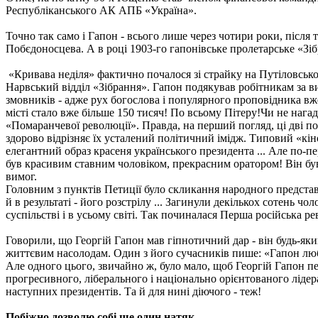
Республіканського АК АПБ «Україна».
Точно так само і Гапон - всього лише через чотири роки, після 
Побєдоносцева. А в році 1903-го гапонівське пролетарське «Зі
«Кривава неділя» фактично почалося зі страйку на Путіловському
Нарвський відділ «Зібрання». Гапон подякував робітникам за ви
змовників - адже рух богослова і популярного проповідника вже
місті стало вже більше 150 тисяч! По всьому Пітеру!
Чи не нагад
«Помаранчевої революції».
Правда, на перший погляд, ці дві по
здорово відрізняє їх усталений політичний імідж. Типовий «кі
елегантний образ красеня українського президента ...
Але по-пе
був красивим ставним чоловіком, прекрасним оратором! Він був
вимог.
Головним з пунктів Петиції було скликання народного предста
й в результаті - його розстрілу ... Загинули декількох сотень ч
суспільстві і в усьому світі. Так починалася Перша російська р
Говорили, що Георгій Гапон мав гіпнотичний дар - він будь-яки
життєвим насолодам. Один з його сучасників пише: «Гапон люби
Але одного цього, звичайно ж, було мало, щоб Георгій Гапон пер
прогресивного, ліберального і національно орієнтованого лідер
наступних президентів. Та й для нині діючого - теж!
Побіжно дозволю собі ще один натяк.