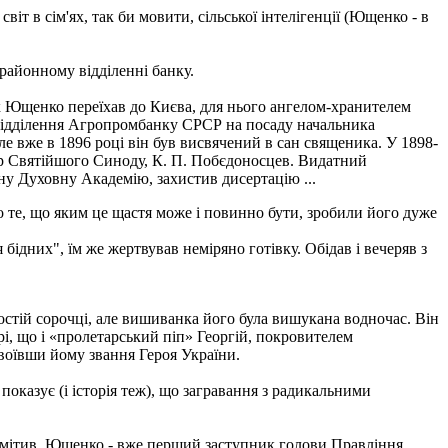
т в сім'ях, так би мовити, сільської інтелігенції (Ющенко - в
 районному відділенні банку.
як Ющенко переїхав до Києва, для нього ангелом-хранителем
 відділення Агропромбанку СРСР на посаду начальника
ле вже в 1896 році він був висвячений в сан священика. У 1898-
рор Святійшого Синоду, К. П. Побєдоносцев. Видатний
чну Духовну Академію, захистив дисертацію ...
ро те, що яким це щастя може і повинно бути, зробили його дуже
бідних", їм же жертвував неміряно готівку. Обідав і вечеряв з
остій сорочці, але вишиванка його була вишукана водночас. Він
рі, що і «пролетарський піп» Георгій, покровителем
воївши йому звання Героя України.
оказує (і історія теж), що загравання з радикальними
помітив, Ющенко - вже перший заступник голови Правління