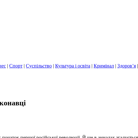
нес
|
Спорт
|
Суспільство
|
Культура і освіта
|
Кримінал
|
Здоров’я
иконавці
к початок першої російської революції. Й ще в анналах згадується