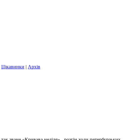
|
Цікавинки
|
Архів
 так зване «Кривава неділя» - розгін ходи петербурзьких