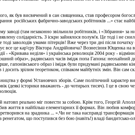
того, як був висвячений в сан священика, став професором богосл
брання російських фабрично-заводських робітників ...» стає най
 заводі (там незаконно звільнили робітників, і «Зібрання» за ни
явлену солідарність. З іскри зайнялося полум'я. Це тоді і не сни
 тоді заволодів умами пітерців! Вже через три дні після початку
ує все це кар'єру Віктора Андрійовича? Вознесіння Ющенка на в
дії - «Кривава неділя» і українська революція 2004 року - відмін
ношний образ», радянських часів імідж попа Гапона: неохайний д
рше, гапонівського образ і імідж були придумані радянськими к
 і досить зрілим теоретиком, співаком майбутніх змін. Він сам 
вництва у формі Установчих зборів. Саме політичний характер в
оловік (деякі історики вважають - до чотирьох тисяч). І це в сво
еволюція.
й натовп реально міг повести за собою.
Крім того, Георгій Апол
в життя в найбільш елементарних її формах. Він любив комфорт,
етворився на зрадника ... ».
Чи не така насправді трансформація 
а ренегатом, що поступився без бою (навіть!) владі бандитсько-о