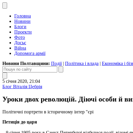
Головна
Новини
Блоги
Проекти
Фото
Досьє
Війна
Допомога армії
Новини Полтавщини:
Події
|
Політика і влада
|
Економіка і біз
5 січня 2020, 21:04
Блог Віталія Цебрія
Уроки двох революцій. Діючі особи й в
Політичні портрети в історичному інтер "єрі
Петиція до царя
9 січня 1905 року в Санкт-Петербурзі відбулися події, відомі я