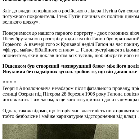
Зліт до влади теперішнього російського лідера Путіна був схож
потужного покровителя. І теж Путін починав як політик цілком 
великого шляху».
Повернемося до нашого парного портрету - двох головних діюч
Після брутального розстрілу ходи сам піп Гапон був врятований.
Горького. А ввечері того ж Кривавої неділі Гапон на час пок
«фігура майже біблійного стилю» ...
Гапон зустрічався з відоми
опонентом, який доклав потім всіх зусиль, щоб обісрати його на 
Ющенком був створений «непорушний блок» між його політич
Янукович без надмірних зусиль зробив те, що він давно вже х
* * * *
Георгія Аполлоновича незабаром після фатального провалу, прі
селищі Озерки під Пітером 28 березня 1906 року Гапона повіси
його ж кати. Тим часом, в ще конституційних і досить демокра
Однак, також відомо, що історія має властивість повторюватися
тобто безболісне і майже карикатурне відсторонення від влади ..