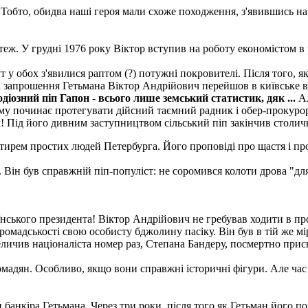
бто, обидва наші героя мали схоже походження, з'явившись на сві
теж. У грудні 1976 року Віктор вступив на роботу економістом в
т у обох з'явилися раптом (?) потужні покровителі. Після того, 
на запрошення Гетьмана Віктор Андрійович перейшов в київське
діозний піп Гапон - всього лише земський статистик, дяк ...
А
 йому починає протегувати дійсний таємний радник і обер-проку
іяч! Під його дивним заступництвом сільський піп закінчив столи
астирем простих людей Петербурга. Його проповіді про щастя і п
 Він був справжній піп-популіст: не соромився колоти дрова "для 
нського президента! Віктор Андрійович не гребував ходити в пр
ромадськості свою особисту бджолину пасіку. Він був в тій же мі
ичив націоналіста номер раз, Степана Бандеру, посмертно прис
адян. Особливо, якщо вони справжні історичні фігури. Але час п
 банкіра Гетьмана. Через три роки, після того як Гетьман його 