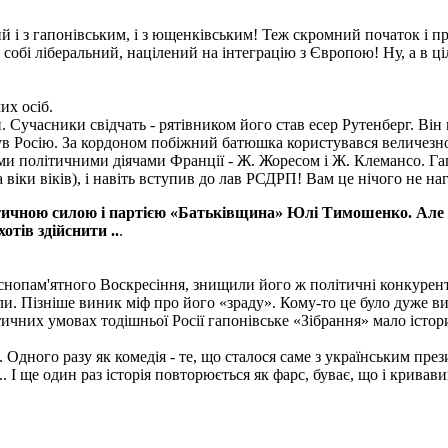
ий і з гапонівським, і з ющенківським! Теж скромний початок і п
собі ліберальний, націлений на інтеграцію з Європою! Ну, а в ціл
их осіб.
 Сучасники свідчать - рятівником його став есер Рутенберг. Він 
инув Росію. За кордоном побіжний батюшка користувався величез
ми політичними діячами Франції - Ж. Жоресом і Ж. Клемансо. Гап
віки віків), і навіть вступив до лав РСДРП! Вам це нічого не наг
ною силою і партією «Батьківщина» Юлі Тимошенко. Але потім
отів здійснити ..
.
снопам'ятного Воскресіння, знищили його ж політичні конкурент
ли. Пізніше виник міф про його «зраду». Кому-то це було дуже 
тичних умовах тодішньої Росії гапонівське «Зібрання» мало істо
. Одного разу як комедія - те, що сталося саме з українським п
. І ще один раз історія повторюється як фарс, буває, що і кривави