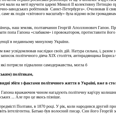
очі мали на меті вручити цареві Миколі II колективну Петицію пр
рично-заводських робітників Санкт-Петербурга». Очолював її св
ше, саме як подія «світового масштабу» була відомо всім громад
країнець, наш земляк, полтавчанин Георгій Аполлонович Гапон. Пр
азати попа Гапона «слабаком» і провокатором, протиставити його 
ісценції в недавньому минулому України.
м вже усвідомлював наслідки своїх дій. Натура сильна, і, разом з
 з записок політичного діяча ХІХ століття, антирадянщика Бориса 
 які потрясли підвалини самодержавства, могла б
ським) політикам,
евидні збіги з фактами політичного життя в Україні, вже в сто
ргія Гапона вражаючим чином нагадують політичну кар'єру колиш
ських ... Але про це якось пізніше.
редмісті Полтави, в 1870 році. У рік, коли народився другий пр
віть інтелігентна. Батько був волосний писар. Син його Георгій 