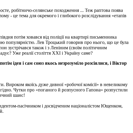
росте, робітничо-селянське походження ... Теж раптова поява
ому - це тема для окремого і глибокого розслідування «етапів
півдня потім ховався від поліції на квартирі письменника
ною популярністю. Лев Троцький говорив про нього, що це була
он зустрічався також і з Леніним (своїм політичним
адує? Уже реалії століття ХХІ і Україну саме?
 ідея і сам союз якось незрозуміло розсіялися, і Віктор
и. Вироком якоїсь дуже дивної «робочої комісії» в невеликому
вигідно. Чутки про «поганого й розпусного Гапона» розпустили
ричний шанс!
резидентом-пасічником і досвідченим націоналістом Ющенком,
й.