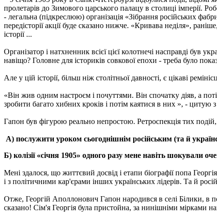
пролетарів до Зимового царського палацу в столиці імперії. Роб
- легальна (підкреслюю) організація «Зібрання російських фаб
передісторії акції буде сказано нижче. «Кривава неділя», рані
історії ...
Організатор і натхненник всієї цієї колотнечі насправді був у
навіщо? Головне для істориків совкової епохи - треба було пок
Але у цій історії, більш ніж столітньої давності, є цікаві ремін
«Він жив одним настроєм і почуттями. Він спочатку діяв, а поті
зробити багато хибних кроків і потім каятися в них », - цитую
Гапон був фігурою реально непростою. Ретроспекція тих подій,
А) послужити уроком сьогоднішнім російським (та й україн
Б) колізії «січня 1905» одного разу мене навіть шокували оч
Мені здалося, що життєвий досвід і етапи біографії попа Гео
і з політичними кар'єрами інших українських лідерів. Та й росій
Отже, Георгій Аполлонович Гапон народився в селі Білики, в пе
сказано! Сім'я Георгія була пристойна, за нинішніми мірками на