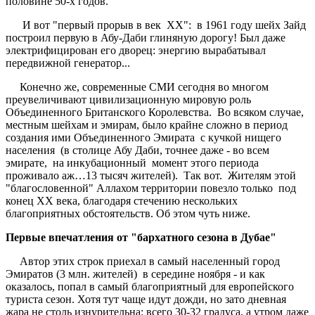
половине 50-х годов.
И вот "первый прорыв в век ХХ": в 1961 году шейх Зайд
построил первую в Абу-Даби глиняную дорогу! Был даже
электрифицирован его дворец: энергию вырабатывал
передвижной генератор...
Конечно же, современные СМИ сегодня во многом
преувеличивают цивилизационную мировую роль
Объединенного Британского Королевства. Во всяком случае,
местным шейхам и эмирам, было крайне сложно в период
создания ими Объединенного Эмирата с кучкой нищего
населения (в столице Абу Даби, точнее даже - во всем
эмирате, на инкубационный момент этого периода
проживало аж…13 тысяч жителей). Так вот. Жителям этой
"благословенной" Аллахом территории повезло только под
конец ХХ века, благодаря стечению нескольких
благоприятных обстоятельств. Об этом чуть ниже.
Первые впечатления от "бархатного сезона в Дубае"
Автор этих строк приехал в самый населенный город
Эмиратов (3 млн. жителей) в середине ноября - и как
оказалось, попал в самый благоприятный для европейского
туриста сезон. Хотя тут чаще идут дожди, но зато дневная
жара не столь изнурительна: всего 30-32 градуса, а утром даже