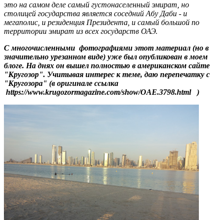
это на самом деле самый густонаселенный эмират, но
столицей государства является соседний Абу Даби - и
мегаполис, и резиденция Президента, и самый большой по
территории эмират из всех государств ОАЭ.
С многочисленными фотографиями этот материал (но в
значительно урезанном виде) уже был опубликован в моем
блоге. На днях он вышел полностью в американском сайте
"Кругозор". Учитывая интерес к теме, даю перепечатку с
"Кругозора" (в оригинале ссылка
https://www.krugozormagazine.com/show/OAE.3798.html )