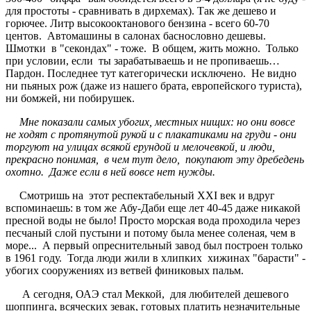
для простоты - сравнивать в дирхемах). Так же дешево и
горючее. Литр высокооктанового бензина - всего 60-70
центов. Автомашины в салонах баснословно дешевы.
Шмотки в "секондах" - тоже. В общем, жить можно. Только
при условии, если ты зарабатываешь и не пропиваешь…
Пардон. Последнее тут категорически исключено. Не видно
ни пьяных рож (даже из нашего брата, европейского туриста),
ни бомжей, ни побирушек.
Мне показали самых убогих, местных нищих: но они вовсе
не ходят с протянутой рукой и с плакатиками на груди - они
торгуют на улицах всякой ерундой и мелочевкой, и люди,
прекрасно понимая, в чем тут дело, покупают эту дребедень
охотно. Даже если в ней вовсе нет нужды.
Смотришь на этот респектабельный ХХІ век и вдруг
вспоминаешь: в том же Абу-Даби еще лет 40-45 даже никакой
пресной воды не было! Просто морская вода проходила через
песчаный слой пустыни и потому была менее соленая, чем в
море... А первый опреснительный завод был построен только
в 1961 году. Тогда люди жили в хлипких хижинах "барасти" -
убогих сооружениях из ветвей финиковых пальм.
А сегодня, ОАЭ стал Меккой, для любителей дешевого
шоппинга, всяческих зевак, готовых платить незначительные