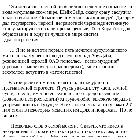
Считается она шестой по величию, величине и красоте во
всем мусульманском мире. Шейх Зайд, скажу сразу, заслужил
такое почитание. Он многое поменял в жизни людей. Дикарям
дал государство, черной, неграмотной черни(единственную
книгу, которую тут знали просвещенные, был Коран) он дал
образование и одну из лучших в мире систем
здравоохранения.
… Я не видел эти первые пять мечетей мусульманского
мира, но скажу честно: когда вечером над Абу-Даби,
резиденцией королей ОАЭ понеслась "песнь муэдзина"
(призыв на молитву для правоверных), мне страстно
захотелось вступить в магометанство!
В этой религии много позитива, невычурной и
прагматичной строгости. Я учусь уважать эту часть земной
суши, то есть, именно ее религиозное народонаселение
(довольно пестрое, кстати) за трудолюбие, высокую мораль и
устремленность в будущее. Этих людей есть за что уважать! И
нам стоит в некоторых моментах им даже и подражать. Но не
во всех...
Несколько слов о самой мечети. Сказать, что красота
невероятная и что все тут так строго и так со вкусом, и что
Аллах - единый Бог, а Магомет пророк его - значит сказать