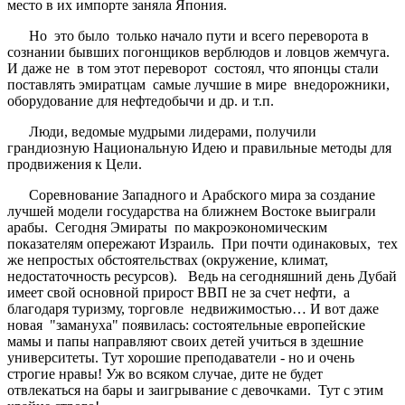
место в их импорте заняла Япония.
Но это было только начало пути и всего переворота в
сознании бывших погонщиков верблюдов и ловцов жемчуга.
И даже не в том этот переворот состоял, что японцы стали
поставлять эмиратцам самые лучшие в мире внедорожники,
оборудование для нефтедобычи и др. и т.п.
Люди, ведомые мудрыми лидерами, получили
грандиозную Национальную Идею и правильные методы для
продвижения к Цели.
Соревнование Западного и Арабского мира за создание
лучшей модели государства на ближнем Востоке выиграли
арабы. Сегодня Эмираты по макроэкономическим
показателям опережают Израиль. При почти одинаковых, тех
же непростых обстоятельствах (окружение, климат,
недостаточность ресурсов). Ведь на сегодняшний день Дубай
имеет свой основной прирост ВВП не за счет нефти, а
благодаря туризму, торговле недвижимостью… И вот даже
новая "замануха" появилась: состоятельные европейские
мамы и папы направляют своих детей учиться в здешние
университеты. Тут хорошие преподаватели - но и очень
строгие нравы! Уж во всяком случае, дите не будет
отвлекаться на бары и заигрывание с девочками. Тут с этим