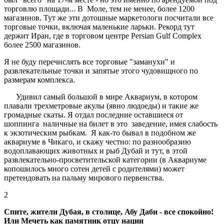
торговлю площади... В Моле, тем не менее, более 1200
магазинов. Тут же эти дотошные маркетологи посчитали все
торговые точки, включая маленькие ларьки. Рекорд тут
держит Иран, где в торговом центре Persian Gulf Complex
более 2500 магазинов.
Я не буду перечислять все торговые "заманухи" и
развлекательные точки и запятые этого чудовищного по
размерам комплекса.
Удивил самый большой в мире Аквариум, в котором
плавали трехметровые акулы (явно людоеды) и такие же
громадные скаты. Я отдал последние оставшиеся от
шоппинга наличные на билет в это заведение, имея слабость
к экзотическим рыбкам. Я как-то бывал в подобном же
аквариуме в Чикаго, и скажу честно: по разнообразию
водоплавающих животных и рыб Дубай и тут, в этой
развлекательно-просветительской категории (в Аквариуме
копошилось много сотен детей с родителями) может
претендовать на пальму мирового первенства.
2
Спите, жители Дубая, в столице, Абу Даби - все спокойно!
Или Мечеть как памятник отцу нации