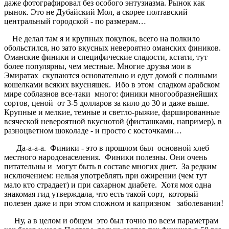
даже фотографировал без особого энтузиазма. Рынок как
рынок. Это не Дубайский Мол, а скорее полтавский
центральный городской - по размерам…
Не делал там я и крупных покупок, всего на полкило
обольстился, но зато вкусных невероятно оманских фиников.
Оманские финики и специфические сладости, кстати, тут
более популярны, чем местные. Многие друзья мои в
Эмиратах скупаются основательно и едут домой с полными
кошелками всяких вкусняшек. Ибо в этом сладком арабском
мире соблазнов все-таки много: финики многообразнейших
сортов, ценой от 3-5 долларов за кило до 30 и даже выше.
Крупные и мелкие, темные и светло-рыжие, фаршированные
всяческой невероятной вкуснотой (фисташками, например), в
разноцветном шоколаде - и просто с косточками…
Да-а-а-а. Финики - это в прошлом был основной хлеб
местного народонаселения. Финики полезны. Они очень
питательны и могут быть в составе многих диет. За редким
исключением: нельзя употреблять при ожирении (чем тут
мало кто страдает) и при сахарном диабете. Хотя моя одна
знакомая гид утверждала, что есть такой сорт, который
полезен даже и при этом сложном и капризном заболевании!
Ну, а в целом и общем это был точно по всем параметрам