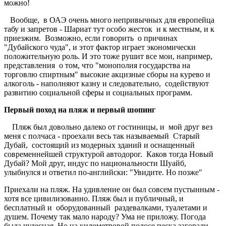
можно!
Вообще, в ОАЭ очень много непривычных для европейца
табу и запретов - Шариат тут особо жесток и к местным, и к
приезжим. Возможно, если говорить о причинах
"Дубайского чуда", и этот фактор играет экономически
положительную роль. И это тоже рушит все мои, например,
представления о том, что "монополия государства на
торговлю спиртным" высокие акцизные сборы на курево и
алкоголь - наполняют казну и следовательно, содействуют
развитию социальной сферы и социальных программ.
Первый поход на пляж и первый шопинг
Пляж был довольно далеко от гостиницы, и мой друг вез
меня с полчаса - проехали весь так называемый Старый
Дубай, состоящий из модерных зданий и оснащенный
современнейшей структурой автодорог. Каков тогда Новый
Дубай? Мой друг, индус по национальности Шуайб,
улыбнулся и ответил по-английски: "Увидите. Но позже"
Приехали на пляж. На удивление он был совсем пустынным -
хотя все цивилизованно. Пляж был и публичный, и
бесплатный и оборудованный раздевалками, туалетами и
душем. Почему так мало народу? Ума не приложу. Погода
была чудесная. Но на километровой полосе песка загорали