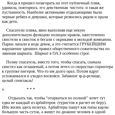
Когда я пришел позагорать на этот публичный пляж,
удивила, повторюсь его девственная чистота и такая же
пустынность. Наиболее активными отдыхающими были
черные ребята и девушки, которые резвились рядом и орали
как дети.
Спасатели пляжа, явно выполняя еще некую
дополнительную функцию полиции нравов, ожесточенно
свистели в свисток и бегали с окриками к молодой компании.
Парни лапали в воде девок, а это считается ГРУБЕЙШИМ
нарушение здешних правил общественного сожительства по
законам шариата. Шариат в ОАЭ особенно строг.
Поэму спасатель, вместо того, чтобы спасать, сначала
свистел как оглашеный, а потом летел со скоростью спринтера
к группке нигеров. Что-то им долго орал. Потом вдруг
успокаивался и уходил восвояси. Забавное зр-р-релище,
целый спектакль!
o * * *
Отдыхать так, чтобы "оторваться по полной" хочет тут
едва не каждый из арбайтеров (туристов в расчет не беру).
Ибо жизнь здесь нелегка. Арбайтеры пашут как папы карлы
большую часть суток, а живут по дюжине человек в одной