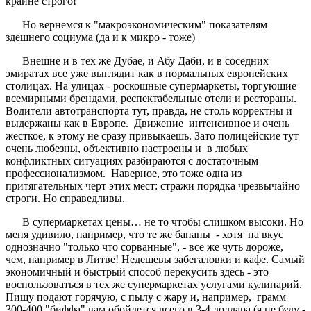
крайне строго!
Но вернемся к "макроэкономическим" показателям
здешнего социума (да и к микро - тоже)
Внешне и в тех же Дубае, и Абу Даби, и в соседних
эмиратах все уже выглядит как в нормальных европейских
столицах. На улицах - роскошные супермаркеты, торгующие
всемирными брендами, респектабельные отели и рестораны.
Водители автотранспорта тут, правда, не столь корректны и
выдержаны как в Европе. Движение интенсивное и очень
жесткое, к этому не сразу привыкаешь. Зато полицейские тут
очень любезны, объективно настроены и в любых
конфликтных ситуациях разбираются с достаточным
профессионализмом. Наверное, это тоже одна из
притягательных черт этих мест: стражи порядка чрезвычайно
строги. Но справедливы.
В супермаркетах цены… не то чтобы слишком высоки. Но
меня удивило, например, что те же бананы - хотя на вкус
однозначно "только что сорванные", - все же чуть дороже,
чем, например в Литве! Недешевы забегаловки и кафе. Самый
экономичный и быстрый способ перекусить здесь - это
воспользоваться в тех же супермаркетах услугами кулинарий.
Пищу подают горячую, с пылу с жару и, например, грамм
300-400 "биффа" вам обойдется всего в 3-4 доллара (я не буду -