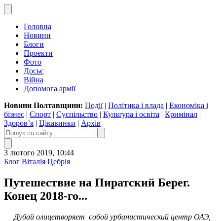
Головна
Новини
Блоги
Проекти
Фото
Досьє
Війна
Допомога армії
Новини Полтавщини:
Події
|
Політика і влада
|
Економіка і
бізнес
|
Спорт
|
Суспільство
|
Культура і освіта
|
Кримінал
|
Здоров’я
|
Цікавинки
|
Архів
3 лютого 2019, 10:44
Блог Віталія Цебрія
Путешествие на Пиратский Берег.
Конец 2018-го...
Дубай олицетворяет собой урбанистический центр ОАЭ,