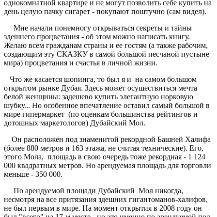
однокомнатной квартире и не могут позволить себе купить на
день целую пачку сигарет - покупают поштучно (сам видел).
Мне начали понемногу открываться секреты и тайны
здешнего процветания - об этом можно написать книгу.
Желаю всем гражданам страны и ее гостям (а также рабочим,
создающим эту СКАЗКУ в самой большой песчаной пустыне
мира) процветания и счастья в личной жизни.
Что же касается шопинга, то был я и на самом большом
открытом рынке Дубая. Здесь может осуществиться мечта
белой женщины: задешево купить элегантную норковую
шубку... Но особенное впечатление оставил самый большой в
мире гипермаркет (по оценкам большинства рейтингов и
дотошных маркетологов) Дубайский Мол.
Он расположен под знаменитой рекордной Башней Халифа
(более 880 метров и 163 этажа, не считая технические). Его,
этого Мола, площадь в свою очередь тоже рекордная - 1 124
000 квадратных метров. Но арендуемая площадь для торговли
меньше - 350 000.
По арендуемой площади Дубайский Мол никогда,
несмотря на все притязания здешних гигантоманов-халифов,
не был первым в мире. На момент открытия в 2008 году он
был "всего" на 17-м месте - но это именно по арендуемой под