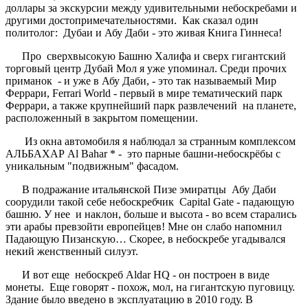
доллары за экскурсии между удивительными небоскребами и
другими достопримечательностями. Как сказал один
политолог: Дубаи и Абу Даби - это живая Книга Гиннеса!
Про сверхвысокую Башню Халифа и сверх гигантский
торговый центр Дубай Мол я уже упоминал. Среди прочих
приманок - и уже в Абу Даби, - это так называемый Мир
Феррари, Ferrari World - первый в мире тематический парк
Феррари, а также крупнейший парк развлечений на планете,
расположенный в закрытом помещении.
Из окна автомобиля я наблюдал за странным комплексом
АЛЬБАХАР Al Bahar * - это парные башни-небоскрёбы с
уникальным "подвижным" фасадом.
В подражание итальянской Пизе эмиратцы Абу Даби
соорудили такой себе небоскребчик Capital Gate - падающую
башню. У нее и наклон, больше и высота - во всем старались
эти арабы превзойти европейцев! Мне он слабо напомнил
Падающую Пизанскую… Скорее, в небоскребе угадывался
некий женственный силуэт.
И вот еще небоскреб Aldar HQ - он построен в виде
монеты. Еще говорят - похож, мол, на гигантскую пуговицу.
Здание было введено в эксплуатацию в 2010 году. В