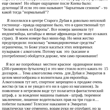
еще свежее! Но общее ощущение после Киева было:
духотища! И если это они называют "бархатным сезоном" - то
какой тогда "нормальный"?
Я поселился в центре Старого Дубая в довольно неплохой
гостинице - правда ощущение было, что я единственный тут
"белый человек из Европы". Все номера занимали тут
индонезийцы, китайцы и явные африканцы (не знаю из каких
стран). В моем номере был мини-бар. Но меня жестко
предупредили: поскольку "командировочные средства"
ограничены, то Боже упаси касаться этих невзрачных
пузырьков с алкоголем. Потому как это (касание и
употребление) обойдется дороже, чем само проживание!
Я все же попробовал местное красное ординарное вино
(200-грамовую бутылочку) и это мне стоило всего каких-то 15
долларов… Тема алкоголизма очень для Дубая и Эмиратов в
целом многообразна и волнительна для европейца.
Алкоголиков тут нет, спиртное запрещено к продаже очень
жестко (я так и не увидел его ни в одно из магазинов). За
появление в нетрезвом виде тут полагается фантастический
штраф, а за вождение машины пьяным - штраф, тюремное
заключение, лишение водительских прав на три года и…
побитие палками! Телесное наказание в Эмиратах
практически уже отменено, ворам руки не отрубают, но за