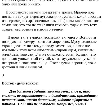
мало или почти ничего.
Пространство мечети повергает в трепет. Мрамор под
ногами и вокруг, перламутровая инкрустация колон, люстры
из... громадных драгоценных камней (не вызывает никакого
сомнения, что это не стекляшки какие-нибудь)! И это тоже
создает настроение и мысли о вечном.
Народу тут в туристические дни тут много. Все почти
позируют на камеру - хотя это запрещено. Мусульманские
стражи делают по этому поводу замечания, но вполне
лояльны к этим всем иноверцам (европейцам, китайцам,
малайцам, индусам…) и не слишком строги. Кстати - это
довольно уникальный случай, когда мусульмане пускают
неверных в свое святилище. Этот случай, вероятно, тоже
достоин Книги Гиннеса!
3
Восток - дело тонкое!
Для большей убедительности своих слов и, так
сказать, ассоциативности и доходчивости, приходится
использовать иногда банальные, ходячие афоризмы и
идиомы. Но и это не помогает. Например, у меня