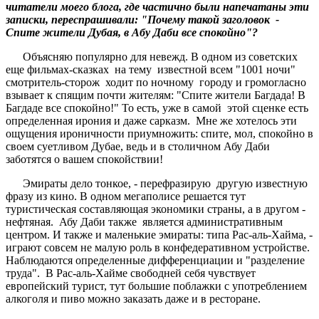
читатели моего блога, где частично были напечатаны эти
записки, переспрашивали: "Почему такой заголовок -
Спите жители Дубая, в Абу Даби все спокойно"?
Объясняю популярно для невежд. В одном из советских
еще фильмах-сказках на тему известной всем "1001 ночи"
смотритель-сторож ходит по ночному городу и громогласно
взывает к спящим почти жителям: "Спите жители Багдада! В
Багдаде все спокойно!" То есть, уже в самой этой сценке есть
определенная ирония и даже сарказм. Мне же хотелось эти
ощущения ироничности приумножить: спите, мол, спокойно в
своем суетливом Дубае, ведь и в столичном Абу Даби
заботятся о вашем спокойствии!
Эмираты дело тонкое, - перефразирую другую известную
фразу из кино. В одном мегаполисе решается тут
туристическая составляющая экономики страны, а в другом -
нефтяная. Абу Даби также является административным
центром. И также и маленькие эмираты: типа Рас-аль-Хайма, -
играют совсем не малую роль в конфедеративном устройстве.
Наблюдаются определенные дифференциации и "разделение
труда". В Рас-аль-Хайме свободней себя чувствует
европейский турист, тут большие поблажки с употреблением
алкоголя и пиво можно заказать даже и в ресторане.