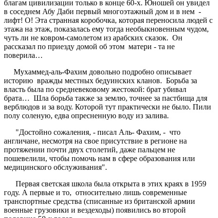
благам цивилизации только в конце 60-х. Юношей он увидел
в соседнем Абу Даби первый многоэтажный дом и в нем -
лифт! О! Эта странная коробочка, которая переносила людей с
этажа на этаж, показалась ему тогда необыкновенным чудом,
чуть ли не ковром-самолетом из арабских сказок. Он
рассказал по приезду домой об этом матери - та не
поверила…
Мухаммед-аль-Фахим довольно подробно описывает
историю вражды местных бедуинских кланов. Борьба за
власть была по средневековому жестокой: брат убивал
брата… Шла борьба также за землю, точнее за пастбища для
верблюдов и за воду. Которой тут практически не было. Пили
полу соленую, едва опресненную воду из залива.
"Достойно сожаления, - писал Аль- Фахим, - что
англичане, несмотря на свое присутствие в регионе на
протяжении почти двух столетий, даже пальцем не
пошевелили, чтобы помочь нам в сфере образования или
медицинского обслуживания".
Первая светская школа была открыта в этих краях в 1959
году. А первые и то, относительно лишь современные
транспортные средства (списанные из британской армии
военные грузовики и вездеходы) появились во второй