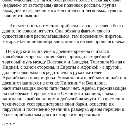
(недалеко от автострады) двое пожилых россиян, группа
выходцев из африканского континента и несколько, судя по
говору, итальянцев.
Эта местность и именно прибрежная зона заселена была
давно, но совсем негусто. Она обязана фактом своего
существования располагавшимся там поселениям пиратов,
которые были ликвидированы лишь в начале прошлого века.
Персидский залив еще в древние времена считался
колыбелью мореплавания. Здесь проходил старейший
торговый путь между Востоком и Западом. Торговля Китая с
Индией, с одной стороны, и Европы с Африкой - с другой,
долгие годы была сосредоточена в руках жителей
Аравийского полуострова. Упоминания о ней можно найти в
древних надписях на стенах Ниневии* и Вавилона,
насчитывающих около пяти тысяч лет. Арабы, проживающие
на побережье Персидского и Оманского заливов, сначала
занимались рыболовством и добычей жемчуга. Со временем,
технически усовершенствовав свои барки, оснастив их
парусами и постепенно увеличив размеры, арабы перешли к
более прибыльным для них морским перевозкам.
o * * *