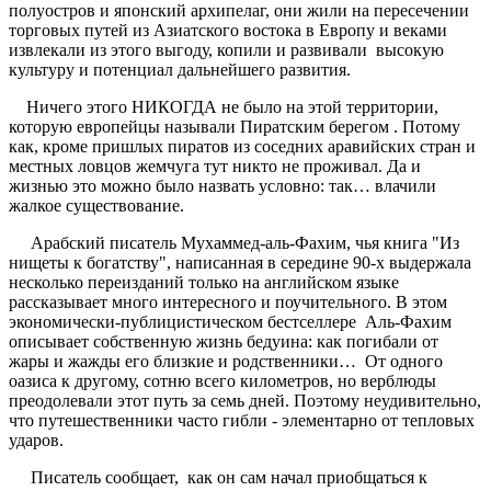
полуостров и японский архипелаг, они жили на пересечении
торговых путей из Азиатского востока в Европу и веками
извлекали из этого выгоду, копили и развивали высокую
культуру и потенциал дальнейшего развития.
Ничего этого НИКОГДА не было на этой территории,
которую европейцы называли Пиратским берегом . Потому
как, кроме пришлых пиратов из соседних аравийских стран и
местных ловцов жемчуга тут никто не проживал. Да и
жизнью это можно было назвать условно: так… влачили
жалкое существование.
Арабский писатель Мухаммед-аль-Фахим, чья книга "Из
нищеты к богатству", написанная в середине 90-х выдержала
несколько переизданий только на английском языке
рассказывает много интересного и поучительного. В этом
экономически-публицистическом бестселлере Аль-Фахим
описывает собственную жизнь бедуина: как погибали от
жары и жажды его близкие и родственники… От одного
оазиса к другому, сотню всего километров, но верблюды
преодолевали этот путь за семь дней. Поэтому неудивительно,
что путешественники часто гибли - элементарно от тепловых
ударов.
Писатель сообщает, как он сам начал приобщаться к