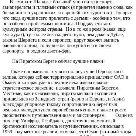
В эмирате Шарджа больший упор на транспорт,
авиаперелеты и пляжный отдых (я прилетел именно сюда, как
большинство украинских и европейских туристов ). Говорят,
что сюда лучше всего прилетать с детьми - особенно тем, кто
не озабочен проблемам шоппинга. Шарджу считают
культурным центром страны. Но в то же время (какая еще
культура?), тут более жестко действуют, чем даже в Дубае,
законы Шариата и если европеец вдруг захочет выпить
банального пива, то лучше бы он купил его в своем
аэропорту, в родном дьюти-фри.
На Пиратском Береге сейчас лучшие пляжи!
Также напоминаю: эту всю полосу суши Персидского
залива, которая сейчас территориально принадлежит ОАЭ и
Оману и которая уже в средние века имела важное
стратегическое значение, называли Пиратским Берегом.
Местные, как их называли, пираты мешали экспансии
пришельцев из Западных стран (равно и Европы, и Азии).
Благодаря упорному такому сопротивлению Берег был
реально малодоступен европейским купцам и даже просто
любопытным путешественникам и миссионерам. Один из
них, сэр Уилфрид Тесайджер, достаточно знаменитый
британский исследователь и путешественник, описывая в
1959 году местные реалии, отмечал, что Оман (который тогда