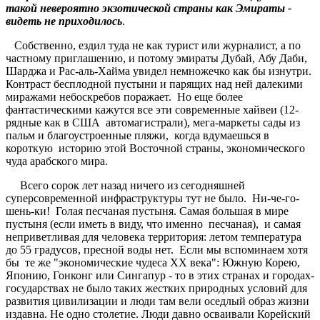
такой невероятно экзотической страны как Эмираты -
видеть не приходилось
.
Собственно, ездил туда не как турист или журналист, а по
частному приглашению, и потому эмираты Дубай, Абу Даби,
Шарджа и Рас-аль-Хайма увидел немножечко как бы изнутри.
Контраст бесплодной пустыни и парящих над ней далекими
миражами небоскребов поражает. Но еще более
фантастическими кажутся все эти современные хайвеи (12-
рядные как в США автомагистрали), мега-маркеты сады из
пальм и благоустроенные пляжи, когда вдумаешься в
короткую историю этой Восточной страны, экономического
чуда арабского мира.
Всего сорок лет назад ничего из сегодняшней
суперсовременной инфраструктуры тут не было. Ни-че-го-
шень-ки! Голая песчаная пустыня. Самая большая в мире
пустыня (если иметь в виду, что именно песчаная), и самая
неприветливая для человека территория: летом температура
до 55 градусов, пресной воды нет. Если мы вспоминаем хотя
бы те же "экономические чудеса ХХ века": Южную Корею,
Японию, Гонконг или Сингапур - то в этих странах и городах-
государствах не было таких жестких природных условий для
развития цивилизации и люди там вели оседлый образ жизни
издавна. Не одно столетие. Люди давно осваивали Корейский