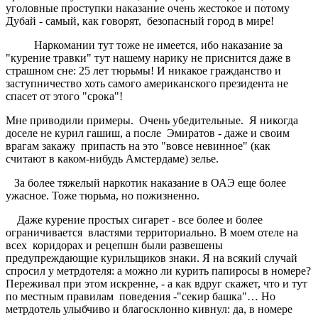
уголовные проступки наказание очень жестокое и потому
Дубай - самый, как говорят, безопасный город в мире!
Наркомании тут тоже не имеется, ибо наказание за
"курение травки" тут нашему нарику не приснится даже в
страшном сне: 25 лет тюрьмы! И никакое гражданство и
заступничество хоть самого американского президента не
спасет от этого "срока"!
Мне приводили примеры. Очень убедительные. Я никогда
доселе не курил гашиш, а после Эмиратов - даже и своим
врагам закажу припасть на это "вовсе невинное" (как
считают в каком-нибудь Амстердаме) зелье.
За более тяжелый наркотик наказание в ОАЭ еще более
ужасное. Тоже тюрьма, но пожизненно.
Даже курение простых сигарет - все более и более
ограничивается властями территориально. В моем отеле на
всех коридорах и рецепшн были развешены
предупреждающие курильщиков знаки. Я на всякий случай
спросил у метрдотеля: а можно ли курить папиросы в номере?
Переживал при этом искренне, - а как вдруг скажет, что и тут
по местным правилам поведения -"секир башка"… Но
метрдотель улыбчиво и благосклонно кивнул: да, в номере