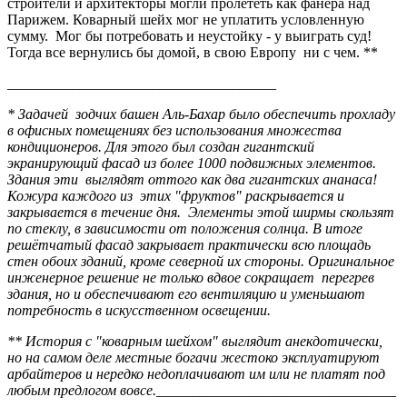
строители и архитекторы могли пролететь как фанера над
Парижем. Коварный шейх мог не уплатить условленную
сумму. Мог бы потребовать и неустойку - у выиграть суд!
Тогда все вернулись бы домой, в свою Европу ни с чем. **
_____________________________________
* Задачей зодчих башен Аль-Бахар было обеспечить прохладу
в офисных помещениях без использования множества
кондиционеров. Для этого был создан гигантский
экранирующий фасад из более 1000 подвижных элементов.
Здания эти выглядят оттого как два гигантских ананаса!
Кожура каждого из этих "фруктов" раскрывается и
закрывается в течение дня. Элементы этой ширмы скользят
по стеклу, в зависимости от положения солнца. В итоге
решётчатый фасад закрывает практически всю площадь
стен обоих зданий, кроме северной их стороны. Оригинальное
инженерное решение не только вдвое сокращает перегрев
здания, но и обеспечивают его вентиляцию и уменьшают
потребность в искусственном освещении.
** История с "коварным шейхом" выглядит анекдотически,
но на самом деле местные богачи жестоко эксплуатируют
арбайтеров и нередко недоплачивают им или не платят под
любым предлогом вовсе.
_________________________________