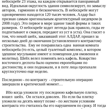
небоскребе 23 этажа, на каждом открывается панорамный
вид. Идеальная округлость здания символизирует, по замыслу
авторов, гармонию и бесконечность. В небоскребе могут
одновременно находится 120 тысяч человек. Алдар был
признан самым оригинальным архитектурный шедевром (в
2008 году). Это первое в мире здание такой формы и таких
размеров. О небоскребе ходит легенда (как правило, гиды ее
подпитывают и смакуя, передают из уст в уста). Она гласит о
том, что некий шейх, заказавший этот АЛДАР, пришел за
несколько дней до окончания (установленного контрактом)
строительства. Ему не понравилась одна ванная комната
небоскреба (то есть, целый туалетный комплекс, в котором
здешние мусульмане имеют и помещения для омовения и
молитвы). Шейх велел поменять весь кафель. Коварство
восточного деспота было оценено европейцами по
достоинству, и они поднажали, и в поте лица пропахали
круглосуточно еще неделю.
Последнюю - по контракту - строительную операцию
завершили в критический момент…
Ибо когда уложили эту последнюю кафельную плитку,
вошел шейх. Он остался доволен. Но если бы плитку
уложили на десять минут позже - по жестким условиям
контракта это считалось бы его нарушением по сроку. И тогда