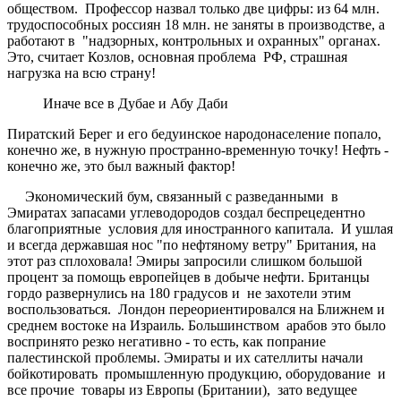
обществом. Профессор назвал только две цифры: из 64 млн.
трудоспособных россиян 18 млн. не заняты в производстве, а
работают в "надзорных, контрольных и охранных" органах.
Это, считает Козлов, основная проблема РФ, страшная
нагрузка на всю страну!
Иначе все в Дубае и Абу Даби
Пиратский Берег и его бедуинское народонаселение попало,
конечно же, в нужную пространно-временную точку! Нефть -
конечно же, это был важный фактор!
Экономический бум, связанный с разведанными в
Эмиратах запасами углеводородов создал беспрецедентно
благоприятные условия для иностранного капитала. И ушлая
и всегда державшая нос "по нефтяному ветру" Британия, на
этот раз сплоховала! Эмиры запросили слишком большой
процент за помощь европейцев в добыче нефти. Британцы
гордо развернулись на 180 градусов и не захотели этим
воспользоваться. Лондон переориентировался на Ближнем и
среднем востоке на Израиль. Большинством арабов это было
воспринято резко негативно - то есть, как попрание
палестинской проблемы. Эмираты и их сателлиты начали
бойкотировать промышленную продукцию, оборудование и
все прочие товары из Европы (Британии), зато ведущее