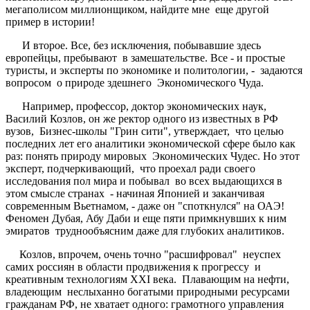
мегаполисом миллионщиком, найдите мне еще другой
пример в истории!
И второе. Все, без исключения, побывавшие здесь
европейцы, пребывают в замешательстве. Все - и простые
туристы, и эксперты по экономике и политологии, - задаются
вопросом о природе здешнего Экономического Чуда.
Например, профессор, доктор экономических наук,
Василий Козлов, он же ректор одного из известных в РФ
вузов, Бизнес-школы "Грин сити", утверждает, что целью
последних лет его аналитики экономической сфере было как
раз: понять природу мировых Экономических Чудес. Но этот
эксперт, подчеркивающий, что проехал ради своего
исследования пол мира и побывал во всех выдающихся в
этом смысле странах - начиная Японией и заканчивая
современным Вьетнамом, - даже он "споткнулся" на ОАЭ!
Феномен Дубая, Абу Даби и еще пяти примкнувших к ним
эмиратов труднообъясним даже для глубоких аналитиков.
Козлов, впрочем, очень точно "расшифровал" неуспех
самих россиян в области продвижения к прогрессу и
креативным технологиям ХХІ века. Плавающим на нефти,
владеющим неслыханно богатыми природными ресурсами
гражданам РФ, не хватает одного: грамотного управления