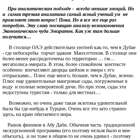
При аналитическом подходе - всегда меньше эмоций. Но
и самая трезвая аналитика самый ясный ученый ум не
проясняет этот вопрос! Пока. Но я все же еще раз
попробую. Эту главу посвящаю анализу возникновения
Экономического чуда Эмиратов. Как уж там дальше
получится…
В столице ОАЭ действительно уютней как-то, чем в Дубае
- где небоскребы торчат эдаким Манхэттеном. В столице они
более-менее рассредоточены по территории … гм…
мегаполиса-эмирата. В этом, более спокойном контексте
особенно впечатляют дворцы шейхов и эмира с его
отпрысками... Плюс еще много, больше, чем в Дубае, зелени.
Плюс еще удивительные мангровые сады, погруженные в
воду и полные невероятной дичи. Но при этом, сады эти
недоступны туристам - только для местных…
Возможно, не очень даже такая экзотика удивительной
была бы где-нибудь в Турции. Очень все это зато странно
здесь, на краю обитаемого мира.
Рынок фиников в Абу Даби. Обычная часть традиционной
экскурсионной программы (его поэтому нельзя было и мне
объехать), и он тоже в общем-то не очень удивил - поэтому