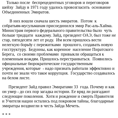
Только после беспрецедентных уговоров и переговоров
шейху Зайду в 1971 году удалось провозгласить основание
Объединенных Эмиратов.
В них вошли сначала шесть эмиратов. Потом к
собратьям-мусульманам присоединился эмир Рас-аль-Хайма.
Министрам первого федерального правительства было чуть
больше тридцати каждому. Зайд, президент ОАЭ, был тоже не
стар, пятидесяти лет от роду. Им всем пришлось вести
нелегкую борьбу с пережитками прошлого, создавать новую
госструктуру. Бедуины, как коренное население Пиратского
Берега, со своими проблемами привыкли обращаться к
племенным вождям. Пришлось перестраиваться. Появились
официальные бюрократические государственным
учреждения, которые - надо признать работали эффективно и
почти не знали что такое коррупция. Государство создавалось
на белом листе.
Президент Зайд правил Эмиратами 33 года. Почему и как
он умер - до сих пор загадка истории. Ее вряд ли разгадают
следующие поколения. Хотя и рождение и смерть Правителя
и Учителя нации остались под покровом тайны, благодарные
эмиратцы воздвигли в честь Зайда Мечеть.
* * *