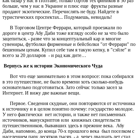
как базар у нас в Полтаве, только сортов тех фиников в 50 раз
больше, чем у нас в Украине и плюс еще фрукты разные
продают экзотические. Перечислять не буду. Найдете в
туристических проспектах... Подумаешь, невидаль!
В Торговом Центре Феррари, который проезжали по
дороге в центр Абу Даби тоже взгляду особо не за что было
зацепиться, - разве что за концептуальный кар и многие
сувениры, футболки фирменные и бейсболки "от Феррари" по
бешенным ценам. Купил себе там я такую кепку, в "сэйле" и
всего за 20 долларов - и рад как дите…
Вернусь же к истории Экономического Чуда
Вот что еще занимательно в этом вопросе: пока собирался
в это путешествие, не было времени хоть сколько-нибудь
основательно подготовиться. Зато сейчас только засел за
Интернет. И вижу две важные вещи.
Первое. Сведения скудные, они повторяются от источника
к источнику и в целом понятно почему: государство молодое.
У него фактически нет истории, и также нет письменных
источников, манускриптов или книжных свидетельств
путешественников, бывавших здесь в прежние века. Абу
Даби, напомню, до конца 70-х прошлого века был поселком с
населением пару десятков тысяч, - а через двадцать лет стал