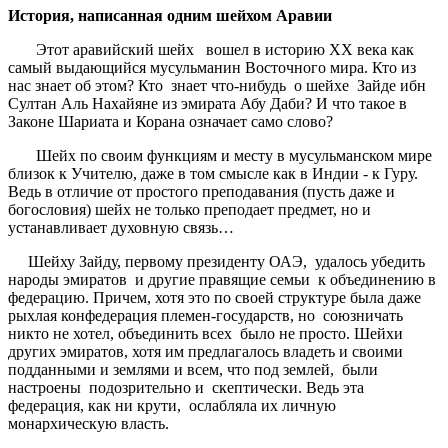
История, написанная одним шейхом Аравии
Этот аравийский шейх вошел в историю ХХ века как
самый выдающийся мусульманин Восточного мира. Кто из
нас знает об этом? Кто знает что-нибудь о шейхе Зайде ибн
Султан Аль Нахайяне из эмирата Абу Даби? И что такое в
Законе Шариата и Корана означает само слово?
Шейх по своим функциям и месту в мусульманском мире
близок к Учителю, даже в том смысле как в Индии - к Гуру.
Ведь в отличие от простого преподавания (пусть даже и
богословия) шейх не только преподает предмет, но и
устанавливает духовную связь…
Шейху Зайду, первому президенту ОАЭ, удалось убедить
народы эмиратов и другие правящие семьи к объединению в
федерацию. Причем, хотя это по своей структуре была даже
рыхлая конфедерация племен-государств, но союзничать
никто не хотел, объединить всех было не просто. Шейхи
других эмиратов, хотя им предлагалось владеть и своими
подданными и землями и всем, что под землей, были
настроены подозрительно и скептически. Ведь эта
федерация, как ни крути, ослабляла их личную
монархическую власть.