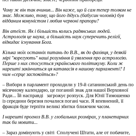
Чому ж він так вчинив... Він каже, що й сам тепер толком не
знає. Можливо, тому, що його дідусь (бабусин чоловік) був
відданим комуністом і любив червоні прапори?
Він атеїст. Як і більшість колись радянських людей.
Астрологія це наука, а більшість наук суперечить релігії,
відкидає існування Бога.
Кілька моїх останніх питань до В.В., як до фахівця, у деякій
мірі "корегують" наші розуміння й уявлення про астрологію.
Перше з них стосується українського політикуму. Коли ж
нарешті закінчиться ця катавасія в нашому парламенті? І
чим «серце заспокоїться»?
– Вибори в парламент проходили у 19-й сатанинський день по
місячному календарю, це поганий знак для нашої Верховної
Ради... Їй насправді загрожує розпуск. Для Юлії Тимошенко
із середини березня почалися погані часи. Я впевнений, її
фракція буде терпіти великі збитки ближчим часом.
І нарешті прогноз В.В. у глобальних розмірах, у планетарних
так би мовити...
– Зараз домінують у світі Сполучені Штати, але от побачите,