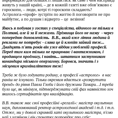
інформацією для більшості лишається: як саме і чим насправді
живуть у нашій країні, – де в кожній газеті вже обов’язково є
гороскопи, – люди, котрі ті гороскопи складають?
Астролога-«профі» зустріти по життю й поговорити не про
майбутнє, а по душам і відверто – це везіння!
Якось я побував у гостях у спеціаліста, відомого не тільки в
Полтаві, але й за її межами. Прізвища його не назву - через
попередню домовленість. В.В., який вже літня людина й
реклами не потребує - слава це й клопіт зайвий теж...
Двадцять п'ять років він уже віддав улюбленій професії.
Перед тим ким тільки не працював: і вантажником, і
продавцем продмагу, і навіть... штатним заступником
командира міського оперзагону. Боровся, значить і з
місцевим криміналітетом теж!
Треба ж було годувати родину, а професії «астролог» в нас
раніш не існувало. Тільки окремим вдається «розкрутити
бренд» до рівня Павла Глоби і його дружини Тамари…І треба
було ще, як мінімум, підтверджувати свій фах наявністю хоч
якихось сертифікатів про кваліфікацію.
В.В. також має свої професійні «регалії»: магістр окультних
наук, дипломований ректор астрологічної академії і т.д. і т.п.
Отже, ми у доволі скромній хаті окультного магістра, п'ємо
чай з хазяїном і він спочатку розповідає про себе: