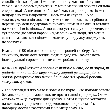
спокійнісінько зібрав ті монети, пішов у магазин й купив
харчів. Я не боюсь зурочення. У мене магічний захист і сильна
енергетика! А ще один київський маг, наприклад, хотів мені
нещодавно теж наврочити. Щось там чаклував... Але
максимум, чого він домігся – у мене випав камінь із срібного
персня, що мені подарував знайомий шаман! Камінь я вставив
на місце – і всіх ділов... А що ж стосується слухів про мене, то
тут просто діє закон карми, «бумеранг» – ті люди, які мені в
житті намагаються свідомо шкодити, у підсумку одержують
по заслугах.
Взагалі... У 90 відсотках випадків я грошей не беру. Але
звичайно, після моїх лекцій люди підходять і замовляють
індивідуальні гороскопи – це я вже роблю за плату.
Коли В.В. приїжджає в зовсім незнайоме місто, де ні друзів, ні
родичів, то він ... йде передовсім у гарний ресторан, де за
обідом розмірковує про плани й випиває для кращої роботи
мозку сто грамів.
- Та насправді я п'ю мало й зовсім не курю. Але чоловік зовсім
без алкоголю це неможливо, це проти нашої природи... Отож ,
«сотка» та – це скоріше для куражу. Потім я шукаю контакти
на великих підприємствах (домовляюся щодо лекцій),
наводжу мости з газетярами й на місцевому ТБ.