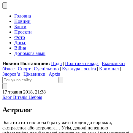
Головна
Новини
Блоги
Проекти
Фото
Досьє
Війна
Допомога армії
Новини Полтавщини:
Події
|
Політика і влада
|
Економіка і
бізнес
|
Спорт
|
Суспільство
|
Культура і освіта
|
Кримінал
|
Здоров’я
|
Цікавинки
|
Архів
17 травня 2018, 21:38
Блог Віталія Цебрія
Астролог
Багато хто з нас хоча б раз у житті ходив до ворожки,
екстрасенса або астролога… Утім, доволі непевною