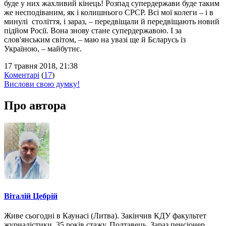
буде у них жахливий кінець! Розпад супердержави буде таким
же несподіваним, як і колишнього СРСР. Всі мої колеги – і в
минулі століття, і зараз, – передвіщали й передвіщають новий
підйом Росії. Вона знову стане супердержавою. І за
слов'янським світом, – маю на увазі ще й Бєларусь із
Україною, – майбутнє.
17 травня 2018, 21:38
Коментарі
(
17
)
Вислови свою думку!
Про автора
Віталій Цебрій
Живе сьогодні в Каунасі (Литва). Закінчив КДУ факультет
журналістики. 35 років стажу. Полтавець. Зараз пенсіонер.