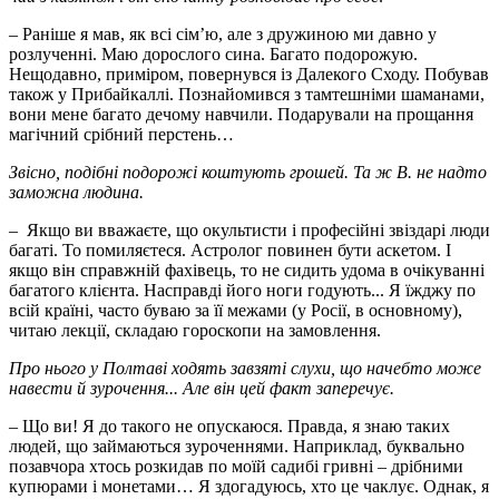
– Раніше я мав, як всі сім’ю, але з дружиною ми давно у
розлученні. Маю дорослого сина. Багато подорожую.
Нещодавно, приміром, повернувся із Далекого Сходу. Побував
також у Прибайкаллі. Познайомився з тамтешніми шаманами,
вони мене багато дечому навчили. Подарували на прощання
магічний срібний перстень…
Звісно, подібні подорожі коштують грошей. Та ж В. не надто
заможна людина.
– Якщо ви вважаєте, що окультисти і професійні звіздарі люди
багаті. То помиляєтеся. Астролог повинен бути аскетом. І
якщо він справжній фахівець, то не сидить удома в очікуванні
багатого клієнта. Насправді його ноги годують... Я їжджу по
всій країні, часто буваю за її межами (у Росії, в основному),
читаю лекції, складаю гороскопи на замовлення.
Про нього у Полтаві ходять завзяті слухи, що начебто може
навести й зурочення... Але він цей факт заперечує.
– Що ви! Я до такого не опускаюся. Правда, я знаю таких
людей, що займаються зуроченнями. Наприклад, буквально
позавчора хтось розкидав по моїй садибі гривні – дрібними
купюрами і монетами… Я здогадуюсь, хто це чаклує. Однак, я