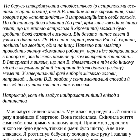
Не берусь стверджувати стовідсотково (з астрологами все-
таки жарти погані), але В.В. швидше за все скромничав, коли
говорив про «спонтанність» й імпровізаційність своїх вояжів.
По обстановці його кімнати (до речі, крім книг –жодних інших
ознак, що це житло астролога й хіроманта) можна було
зробити деякі важливі висновки. Він багато читає газет й
уважно дивиться ТБ. На стіні карти регіонів Росії й України,
повішені на гвоздик, одна на іншу. Напевно пан магістр
проводить значну «домашню роботу», перш ніж відправитися
в подорож, заздалегідь намічає цілком конкретні контакти...
В Інтернеті я виявив, що пан В. з'являється в тім або іншому
місті в «кульмінаційний історичний»(для даного регіону)
момент. У завершальній фазі виборів міського голови,
наприклад... Інколи В.В. впадає у сентиментальні спогади й
погляд його у такі хвилини стає вологим.
Наприклад, коли він згадує найдраматичніший епізод з
дитинства
–
Моя бабуся сильно хворіла. Мучилася від недуги…Й одного
разу я знайшов її мертвою. Вона повісилася. Скінчила життя
самогубством прямо у нашому дворі. Причому, з дорослих
нікого не було вдома, тільки я (мені було шість). Але я не
злякався. Я розтиснув бабусину холодну вже руку і заклав у
неї такий дитячий, знаєте, червоний прапорець.