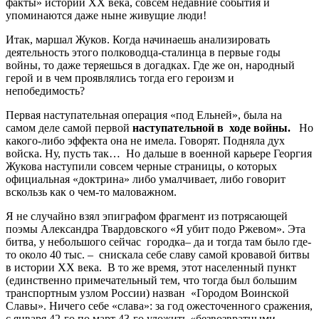
факты» истории ХХ века, совсем недавние события и
упоминаются даже ныне живущие люди!
Итак, маршал Жуков. Когда начинаешь анализировать
деятельность этого полководца-сталинца в первые годы
войны, то даже теряешься в догадках. Где же он, народный
герой и в чем проявлялись тогда его героизм и
непобедимость?
Первая наступательная операция «под Ельней», была на
самом деле самой первой
наступательной в ходе войны.
Но
какого-либо эффекта она не имела. Говорят. Подняла дух
войска. Ну, пусть так… Но дальше в военной карьере Георгия
Жукова наступили совсем черные страницы, о которых
официальная «доктрина» либо умалчивает, либо говорит
вскользь как о чем-то маловажном.
Я не случайно взял эпиграфом фрагмент из потрясающей
поэмы Александра Твардовского «Я убит подо Ржевом». Эта
битва, у небольшого сейчас городка– да и тогда там было где-
то около 40 тыс. – снискала себе славу самой кровавой битвы
в истории ХХ века. В то же время, этот населенный пункт
(единственно примечательный тем, что тогда был большим
транспортным узлом России) назван «Городом Воинской
Славы». Ничего себе «слава»: за год ожесточенного сражения,
с января 42-го по март 43-го уложить «безвозвратными