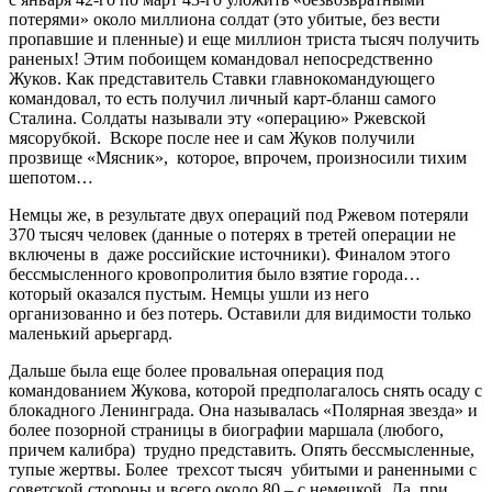
потерями» около миллиона солдат (это убитые, без вести
пропавшие и пленные) и еще миллион триста тысяч получить
раненых! Этим побоищем командовал непосредственно
Жуков. Как представитель Ставки главнокомандующего
командовал, то есть получил личный карт-бланш самого
Сталина. Солдаты называли эту «операцию» Ржевской
мясорубкой. Вскоре после нее и сам Жуков получили
прозвище «Мясник», которое, впрочем, произносили тихим
шепотом…
Немцы же, в результате двух операций под Ржевом потеряли
370 тысяч человек (данные о потерях в третей операции не
включены в даже российские источники). Финалом этого
бессмысленного кровопролития было взятие города…
который оказался пустым. Немцы ушли из него
организованно и без потерь. Оставили для видимости только
маленький арьергард.
Дальше была еще более провальная операция под
командованием Жукова, которой предполагалось снять осаду с
блокадного Ленинграда. Она называлась «Полярная звезда» и
более позорной страницы в биографии маршала (любого,
причем калибра) трудно представить. Опять бессмысленные,
тупые жертвы. Более т
рехсот т
ы
сяч
убитыми и раненными с
советской стороны и всего около 80 – с немецкой. Да, при