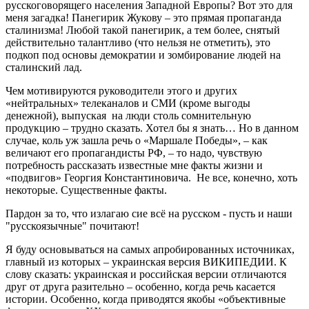
русскоговорящего населения Западной Европы? Вот это для
меня загадка! Панегирик Жукову – это прямая пропаганда
сталинизма! Любой такой панегирик, а тем более, снятый
действительно талантливо (что нельзя не отметить), это
подкоп под основы демократии и зомбирование людей на
сталинский лад.
Чем мотивируются руководители этого и других
«нейтральных» телеканалов и СМИ (кроме выгоды
денежной), выпуская на люди столь сомнительную
продукцию – трудно сказать. Хотел бы я знать… Но в данном
случае, коль уж зашла речь о «Маршале Победы», – как
величают его пропагандисты РФ, – то надо, чувствую
потребность рассказать известные мне факты жизни и
«подвигов» Георгия Константиновича. Не все, конечно, хоть
некоторые. Существенные факты.
Пардон за то, что излагаю сие всё на русском - пусть и наши
"русскоязычные" почитают!
Я буду основываться на самых апробированных источниках,
главный из которых – украинская версия ВИКИПЕДИИ. К
слову сказать: украинская и российская версии отличаются
друг от друга разительно – особенно, когда речь касается
истории. Особенно, когда приводятся якобы «объективные