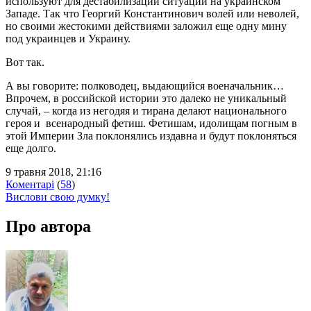
используют для дестабилизации ситуации на украинском
Западе. Так что Георгий Константинович волей или неволей,
но своими жестокими действиями заложил еще одну мину
под украинцев и Украину.
Вот так.
А вы говорите: полководец, выдающийся военачальник…
Впрочем, в российской истории это далеко не уникальный
случай, – когда из негодяя и тирана делают национального
героя и всенародный фетиш. Фетишам, идолищам погным в
этой Империи Зла поклонялись издавна и будут поклоняться
еще долго.
9 травня 2018, 21:16
Коментарі
(
58
)
Вислови свою думку!
Про автора