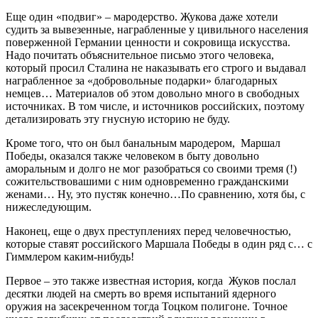
Еще один «подвиг» – мародерство. Жукова даже хотели
судить за вывезенные, награбленные у цивильного населения
поверженной Германии ценности и сокровища искусства.
Надо почитать объяснительное письмо этого человека,
который просил Сталина не наказывать его строго и выдавал
награбленное за «добровольные подарки» благодарных
немцев… Материалов об этом довольно много в свободных
источниках. В том числе, и источников российских, поэтому
детализировать эту гнусную историю не буду.
Кроме того, что он был банальным мародером, Маршал
Победы, оказался также человеком в быту довольно
аморальным и долго не мог разобраться со своими тремя (!)
сожительствовашими с ним одновременно гражданскими
женами… Ну, это пустяк конечно…По сравнению, хотя бы, с
нижеследующим.
Наконец, еще о двух преступлениях перед человечностью,
которые ставят российского Маршала Победы в один ряд с… с
Гиммлером каким-нибудь!
Первое – это также известная история, когда Жуков послал
десятки людей на смерть во время испытаний ядерного
оружия на засекреченном тогда Тоцком полигоне. Точное