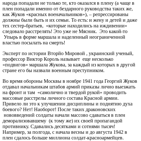
народа попадали не только те, кто оказался в плену (а чаще в
плен попадали именно от бездарного руководства таких же,
как Жуков «красных военачальников»), – репрессированы
должны были быть и их семьи. То есть: и жену и детей и даже
тех сестер-братьев, «которые находились на иждивении»
следовало расстрелять! Это уже не Мясник. Это какой-то
Упырь в форме маршала и наделенный неограниченной
властью посылать на смерть!
Эксперт по истории Вторйо Мировой , украинский ученый,
профессор Виктор Король называет еще несколько
«подвигов» маршала Жукова, за каждый из которых в другой
стране его бы назвали военным преступником.
Во время обороны Москвы в ноябре 1941 года Георгий Жуков
отдавал начальникам штабов армий приказы лично выезжать
на фронт и там «самолично и твердой рукой» проводить
массовые расстрелы личного состава Красной армии.
Привело ли это к улучшении дисциплины и поднятию духа
боевого? Нет! Наоборот! После таких драконовских
нововведений солдаты начали массово сдаваться в плен
деморализовавшему (к тому же) их своей пропагандой
противнику. Сдавались десятками и сотнями тысяч!
Например, за полгода, с начала весны и до августа 1942 в
плен сдалось больше миллиона солдат-красноармейцев.