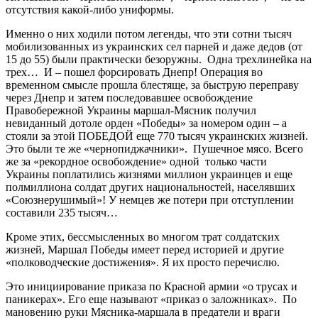
отсутствия какой-либо униформы.
Именно о них ходили потом легенды, что эти сотни тысяч
мобилизованных из украинских сел парней и даже дедов (от
15 до 55) были практически безоружны. Одна трехлинейка на
трех… И – пошел форсировать Днепр! Операция во
временном смысле прошла блестяще, за быструю переправу
через Днепр и затем последовавшее освобождение
Правобережной Украины маршал-Мясник получил
невиданный дотоле орден «Победы» за номером один – а
стояли за этой ПОБЕДОЙ еще 770 тысяч украинских жизней.
Это были те же «чернопиджачники». Пушечное мясо. Всего
же за «рекордное освобождение» одной только части
Украины поплатились жизнями миллион украинцев и еще
полмиллиона солдат других национальностей, населявших
«Союзнерушимый»! У немцев же потери при отступлении
составили 235 тысяч…
Кроме этих, бессмысленных во многом трат солдатских
жизней, Маршал Победы имеет перед историей и другие
«полководческие достижения». Я их просто перечислю.
Это инициирование приказа по Красной армии «о трусах и
паникерах». Его еще называют «приказ о заложниках». По
мановению руки Мясника-маршала в предатели и враги