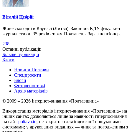
Віталій Цебрій
Живе сьогодні в Каунасі (Литва). Закінчив КДУ факультет
журналістики. 35 років стажу. Полтавець. Зараз пенсіонер.
238
Останні публікації:
Більше публікацій
Блоги
Новини Полтави
Спецпроекти
Блоги
Фоторепортажі
Архів матеріалів
© 2009 – 2026 Інтернет-видання «Полтавщина»
Використання матеріалів інтернет-видання «Полтавщина» на
інших сайтах дозволяється лише за наявності гіперпосилання
на сайт
poltava.to
, не закритого для індексації пошуковими
системами; у друкованих виданнях — лише за погодженням з