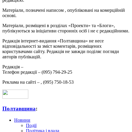
редакцією.
Матеріали, позначені написом
, опубліковані на комерційній
основі.
Матеріали, розміщені в розділах «Проекти» та «Блоги»,
публікуються за ініціативи сторонніх осіб і не є редакційними.
Редакція інтернет-видання «Полтавщина» не несе
відповідальності за зміст коментарів, розміщених
користувачами сайту. Редакція не завжди поділяє погляди
авторів публікацій.
Редакція –
Телефон редакції –
(095) 794-29-25
Реклама на сайті –
,
(095) 750-18-53
Полтавщина
:
Новини
Події
Політика і влада