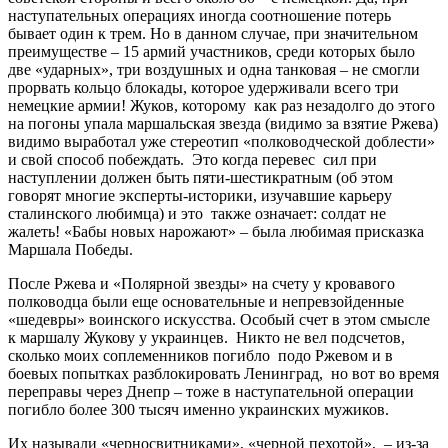
наступательных операциях иногда соотношение потерь
бывает один к трем. Но в данном случае, при значительном
преимуществе – 15 армий участников, среди которых было
две «ударных», три воздушных и одна танковая – не смогли
прорвать кольцо блокады, которое удерживали всего три
немецкие армии! Жуков, которому как раз незадолго до этого
на погоны упала маршальская звезда (видимо за взятие Ржева)
видимо выработал уже стереотип «полководческой доблести»
и свой способ побеждать. Это когда перевес сил при
наступлении должен быть пяти-шестикратным (об этом
говорят многие эксперты-историки, изучавшие карьеру
сталинского любимца) и это также означает: солдат не
жалеть! «Бабы новых нарожают» – была любимая присказка
Маршала Победы.
После Ржева и «Полярной звезды» на счету у кровавого
полководца были еще основательные и непревзойденные
«шедевры» воинского искусства. Особый счет в этом смысле
к маршалу Жукову у украинцев. Никто не вел подсчетов,
сколько моих соплеменников погибло подо Ржевом и в
боевых попытках разблокировать Ленинград, но вот во время
переправы через Днепр – тоже в наступательной операции
погибло более 300 тысяч именно украинских мужиков.
Их называли «черносвитниками», «черной пехотой», – из-за