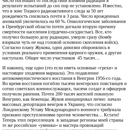
число погибших от последствий влияния радиации в
результате испытаний до сих пор не установлено. Известно,
что в зоне Тоцкого радиоактивного следа за 50 лет
рождаемость снизилась почти в 3 раза. Число врожденных
аномалий увеличилось на 60 %. Онкологические заболевания
в Оренбургской области почти догнали вторую причину
смертности населения (сердечно-сосудистые). Все, кто
получил большую дозу радиации, умерли сразу (бомбу
взорвали чуть не над головой основноо скопления войск).
Согласно плану Жукова, одни дивизии оборонялись в
условиях реального применения ядерного оружия, а другие
наступали. Общее число участников 45 тысяч…
И наконец, еще одно (это если иметь основные «грехи» и
настоящие злодеяния маршала). Это подавление
антикоммунистического восстания в Венгрии 1956-го года.
Во время восстания погибли тысячи венгерских повстанцев и
сотни советских военнослужащих, тысячи солдат и офицеров
получили ранения. Почти 200 тысяч жителей покинуло
Венгрию, как беженцы. Жуков инициировал лично начало
массовых депортации венгров в Украину, что согласно
Лондонскому Уставу Международного военного трибунала
признано преступлениями против человечества… Кстати!
Теперь этих переселенцев в западные регионы моей страны
те же российские «умники» и мастера провокаций