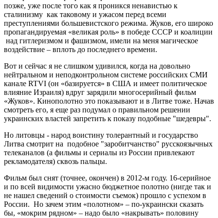
позже, уже после того как я проникся ненавистью к
сталинизму как таковому и ужасом перед всеми
преступлениями большевистского режима. Жуков, его широко
пропагандируемая «великая роль» в победе СССР и коалиции
над гитлеризмом и фашизмом, имели на меня магическое
воздействие – вплоть до последнего времени.
Вот и сейчас я не слишком удивился, когда на довольно
нейтральном и неподконтрольном системе российских СМИ
канале
RTVI
(он «базируется» в США и имеет политическое
влияние Израиля) вдруг зарядили многосерийный фильм
«Жуков». Кинополотно это показывают и в Литве тоже. Начав
смотреть его, я еще раз подумал о правильном решении
украинских властей запретить к показу подобные "шедевры".
Но литовцы - народ воистину толерантный и государство
Литва смотрит на подобное "заробитчанство" русскоязычных
телеканалов (а фильмы и сериалы из России привлекают
рекламодателя) сквозь пальцы.
Фильм был снят (точнее, окончен) в 2012-м году. 16-серийное
и по всей видимости ужасно бюджетное полотно (нигде так и
не нашел сведений о стоимости съемок) прошло с успехом в
России. Но зачем этим «полотном» – по-украински сказать
бы, «мокрим рядном» – надо было «накрывать» половину