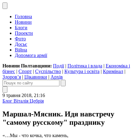
Головна
Новини
Блоги
Проекти
Фото
Досьє
Війна
Допомога армії
Новини Полтавщини:
Події
|
Політика і влада
|
Економіка і
бізнес
|
Спорт
|
Суспільство
|
Культура і освіта
|
Кримінал
|
Здоров’я
|
Цікавинки
|
Архів
9 травня 2018, 21:16
Блог Віталія Цебрія
Маршал-Мясник. Идя навстречу
"самому русскому" празднику
«…Мы - что кочка, что камень,