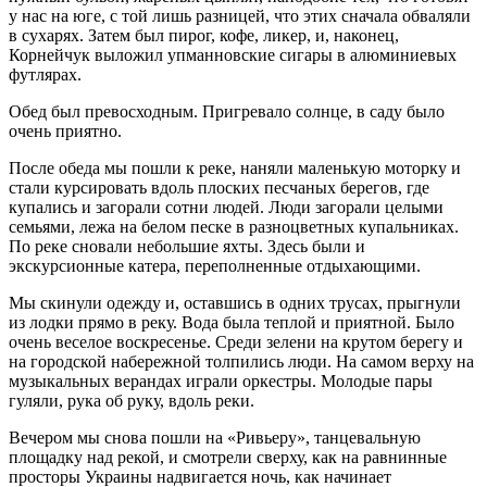
у нас на юге, с той лишь разницей, что этих сначала обваляли
в сухарях. Затем был пирог, кофе, ликер, и, наконец,
Корнейчук выложил упманновские сигары в алюминиевых
футлярах.
Обед был превосходным. Пригревало солнце, в саду было
очень приятно.
После обеда мы пошли к реке, наняли маленькую моторку и
стали курсировать вдоль плоских песчаных берегов, где
купались и загорали сотни людей. Люди загорали целыми
семьями, лежа на белом песке в разноцветных купальниках.
По реке сновали небольшие яхты. Здесь были и
экскурсионные катера, переполненные отдыхающими.
Мы скинули одежду и, оставшись в одних трусах, прыгнули
из лодки прямо в реку. Вода была теплой и приятной. Было
очень веселое воскресенье. Среди зелени на крутом берегу и
на городской набережной толпились люди. На самом верху на
музыкальных верандах играли оркестры. Молодые пары
гуляли, рука об руку, вдоль реки.
Вечером мы снова пошли на «Ривьеру», танцевальную
площадку над рекой, и смотрели сверху, как на равнинные
просторы Украины надвигается ночь, как начинает