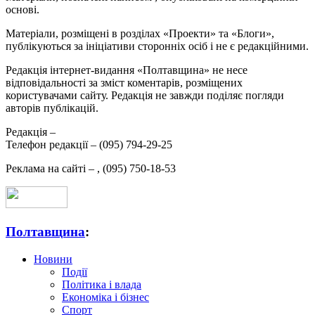
основі.
Матеріали, розміщені в розділах «Проекти» та «Блоги»,
публікуються за ініціативи сторонніх осіб і не є редакційними.
Редакція інтернет-видання «Полтавщина» не несе
відповідальності за зміст коментарів, розміщених
користувачами сайту. Редакція не завжди поділяє погляди
авторів публікацій.
Редакція –
Телефон редакції –
(095) 794-29-25
Реклама на сайті –
,
(095) 750-18-53
Полтавщина
:
Новини
Події
Політика і влада
Економіка і бізнес
Спорт