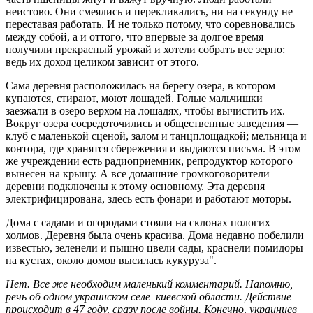
неистово. Они смеялись и перекликались, ни на секунду не
переставая работать. И не только потому, что соревновались
между собой, а и оттого, что впервые за долгое время
получили прекрасный урожай и хотели собрать все зерно:
ведь их доход целиком зависит от этого.
Сама деревня расположилась на берегу озера, в котором
купаются, стирают, моют лошадей. Голые мальчишки
заезжали в озеро верхом на лошадях, чтобы вычистить их.
Вокруг озера сосредоточились и общественные заведения ―
клуб с маленькой сценой, залом и танцплощадкой; мельница и
контора, где хранятся сбережения и выдаются письма. В этом
же учреждении есть радиоприемник, репродуктор которого
вынесен на крышу. А все домашние громкоговорители
деревни подключены к этому основному. Эта деревня
электрифицирована, здесь есть фонари и работают моторы.
Дома с садами и огородами стояли на склонах пологих
холмов. Деревня была очень красива. Дома недавно побелили
известью, зеленели и пышно цвели сады, краснели помидоры
на кустах, около домов высилась кукуруза".
Нет. Все же необходим маленький комментарий. Напомню,
речь об одном украинском селе киевской области. Действие
происходит в 47 году, сразу после войны. Конечно, украинцев