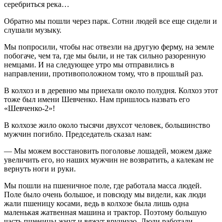
серебриться река…
Обратно мы пошли через парк. Сотни людей все еще сидели и
слушали музыку.
Мы попросили, чтобы нас отвезли на другую ферму, на земле
побогаче, чем та, где мы были, и не так сильно разоренную
немцами. И на следующее утро мы отправились в
направлении, противоположном тому, что в прошлый раз.
В колхоз и в деревню мы приехали около полудня. Колхоз этот
тоже был имени Шевченко. Нам пришлось назвать его
«Шевченко-2»!
В колхозе жило около тысячи двухсот человек, большинство
мужчин погибло. Председатель сказал нам:
― Мы можем восстановить поголовье лошадей, можем даже
увеличить его, но наших мужчин не возвратить, а калекам не
вернуть ноги и руки.
Мы пошли на пшеничное поле, где работала масса людей.
Поле было очень большое, и повсюду мы видели, как люди
жали пшеницу косами, ведь в колхозе была лишь одна
маленькая жатвенная машина и трактор. Поэтому большую
часть пшеницы жнут и вяжут вручную. Люди работали