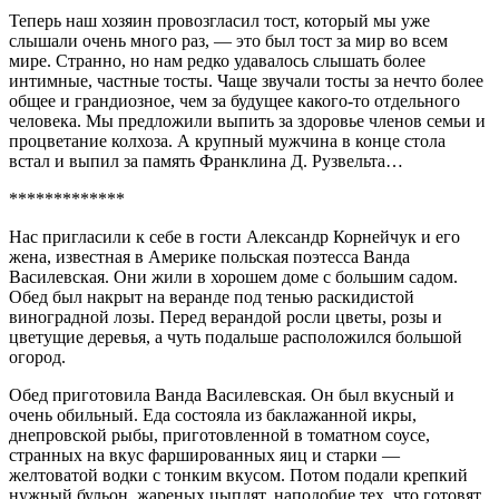
Теперь наш хозяин провозгласил тост, который мы уже
слышали очень много раз, ― это был тост за мир во всем
мире. Странно, но нам редко удавалось слышать более
интимные, частные тосты. Чаще звучали тосты за нечто более
общее и грандиозное, чем за будущее какого-то отдельного
человека. Мы предложили выпить за здоровье членов семьи и
процветание колхоза. А крупный мужчина в конце стола
встал и выпил за память Франклина Д. Рузвельта…
*************
Нас пригласили к себе в гости Александр Корнейчук и его
жена, известная в Америке польская поэтесса Ванда
Василевская. Они жили в хорошем доме с большим садом.
Обед был накрыт на веранде под тенью раскидистой
виноградной лозы. Перед верандой росли цветы, розы и
цветущие деревья, а чуть подальше расположился большой
огород.
Обед приготовила Ванда Василевская. Он был вкусный и
очень обильный. Еда состояла из баклажанной икры,
днепровской рыбы, приготовленной в томатном соусе,
странных на вкус фаршированных яиц и старки ―
желтоватой водки с тонким вкусом. Потом подали крепкий
нужный бульон, жареных цыплят, наподобие тех, что готовят