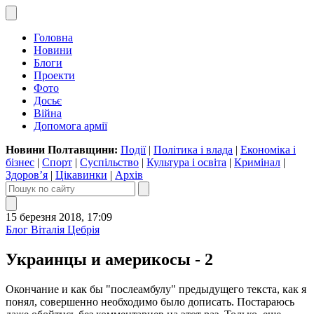
Головна
Новини
Блоги
Проекти
Фото
Досьє
Війна
Допомога армії
Новини Полтавщини:
Події
|
Політика і влада
|
Економіка і
бізнес
|
Спорт
|
Суспільство
|
Культура і освіта
|
Кримінал
|
Здоров’я
|
Цікавинки
|
Архів
15 березня 2018, 17:09
Блог Віталія Цебрія
Украинцы и америкосы - 2
Окончание и как бы "послеамбулу" предыдущего текста, как я
понял, совершенно необходимо было дописать. Постараюсь