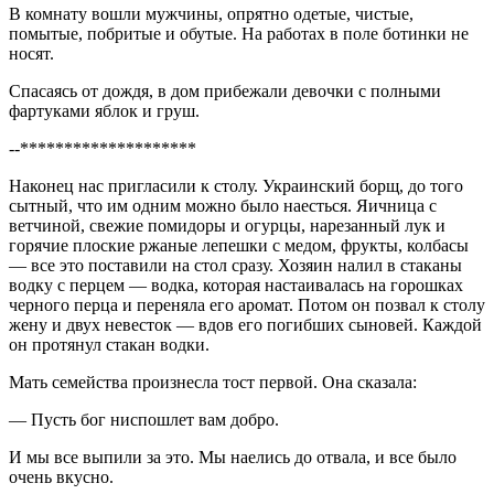
В комнату вошли мужчины, опрятно одетые, чистые,
помытые, побритые и обутые. На работах в поле ботинки не
носят.
Спасаясь от дождя, в дом прибежали девочки с полными
фартуками яблок и груш.
--********************
Наконец нас пригласили к столу. Украинский борщ, до того
сытный, что им одним можно было наесться. Яичница с
ветчиной, свежие помидоры и огурцы, нарезанный лук и
горячие плоские ржаные лепешки с медом, фрукты, колбасы
― все это поставили на стол сразу. Хозяин налил в стаканы
водку с перцем ― водка, которая настаивалась на горошках
черного перца и переняла его аромат. Потом он позвал к столу
жену и двух невесток ― вдов его погибших сыновей. Каждой
он протянул стакан водки.
Мать семейства произнесла тост первой. Она сказала:
― Пусть бог ниспошлет вам добро.
И мы все выпили за это. Мы наелись до отвала, и все было
очень вкусно.