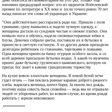
даже обойтись без комментариев на этот раз. Только еще
напомню предыдущий вопрос: кто из лауреатов Нобелевской
премии по литературе в ХХ веке и (если точно) ровно 70 лет
назад написал эти слова об украинцах и Украине:
"Они действительно расстарались ради нас. Пришли с поля
грязными, сразу вымылись и надели лучшую одежду, а
женщины достали из сундуков чистые и свежие платки. Они
помыли ноги и обулись, надели свежевыстиранные юбки и
блузы. Девочки собрали цветы, поставили их в бутылки и
принесли в светлую гостиную. А из других домов приходили
делегации ребятишек со стаканами, тарелками и ложками.
Одна женщина принесла банку огурцов особого засола, и со
всей деревни присылали бутылки водки. А какой-то мужчина
принес даже бутылку грузинского шампанского, которую он
припас бог знает к какому грандиозному торжеству.
На кухне вовсю хлопотали женщины. В новой белой печи
гудел огонь ― там пеклись ровные караваи доброго ржаного
хлеба, жарилась яичница, кипел борщ. За окном лил дождь,
поэтому наша совесть была спокойна ― ведь мы не отрывали
людей от уборочных работ, во всяком случае, во время дождя
работать с зерном невозможно
.***********