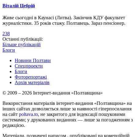
Віталій Цебрій
Живе сьогодні в Каунасі (Литва). Закінчив КДУ факультет
журналістики. 35 років стажу. Полтавець. Зараз пенсіонер.
238
Останні публікації:
Більше публікацій
Блоги
Новини Полтави
Спецпроекти
Блоги
Фоторепортажі
Архів матеріалів
© 2009 – 2026 Інтернет-видання «Полтавщина»
Використання матеріалів інтернет-видання «Полтавщина» на
інших сайтах дозволяється лише за наявності гіперпосилання
на сайт
poltava.to
, не закритого для індексації пошуковими
системами; у друкованих виданнях — лише за погодженням з
редакцією.
Матеріали, позначені написом
, опубліковані на комерційній