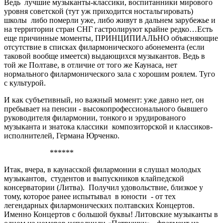
Ведь лучшие музыканты-классики, воспитанники мирового
уровня советской (тут уж приходится ностальгировать)
школы либо померли уже, либо живут в дальнем зарубежье и
на территории стран СНГ гастролируют крайне редко…Есть
еще причинные моменты, ПРИНЦИПИАЛЬНО объясняющие
отсутствие в списках филармонического абонемента (если
таковой вообще имеется) выдающихся музыкантов. Ведь в
той же Полтаве, в отличие от того же Каунаса, нет
нормального филармонического зала с хорошим роялем. Туго
с культурой.
И как субъетивный, но важный момент: уже давно нет, он
пребывает на пенсии - высокопрофессионального бывшего
руководителя филармонии, тонкого и эрудированого
музыканта и знатока классики композиторской и классиков-
исполнителей, Германа Юрченко.
******
Итак, вчера, в каунасской филармонии я слушал молодых
музыкантов, студентов и выпускников клайпедской
консерватории (Литва). Получил удовольствие, близкое у
тому, которое ранее испытывал в юности - от тех
легендарных филармонических полтавских Концертов.
Именно Концертов с большой буквы! Литовские музыканты в