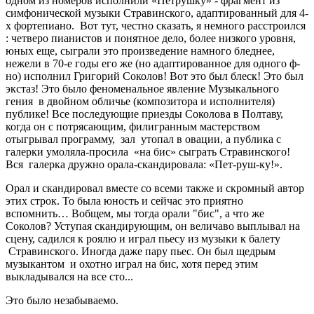
одном из номеров исполнили «Петрушку» - фрагмент из
симфонической музыки Стравинского, адаптированный для 4-
х фортепиано. Вот тут, честно сказать, я немного расстроился
: четверо пианистов и понятное дело, более низкого уровня,
юных еще, сыграли это произведение намного бледнее,
нежели в 70-е годы его же (но адаптированное для одного ф-
но) исполнил Григорий Соколов! Вот это был блеск! Это был
экстаз! Это было феноменальное явление Музыкального
гения в двойном обличье (композитора и исполнителя)
публике! Все последующие приезды Соколова в Полтаву,
когда он с потрясающим, филигранным мастерством
отыгрывал программу, зал утопал в овации, а публика с
галерки умоляла-просила «на бис» сыграть Стравинского!
Вся галерка дружно орала-скандировала: «Пет-руш-ку!».
Орал и скандировал вместе со всеми также и скромный автор
этих строк. То была юность и сейчас это приятно
вспомнить… Вобщем, мы тогда орали "бис", а что же
Соколов? Уступая скандирующим, он величаво выплывал на
сцену, садился к роялю и играл пьесу из музыки к балету
Стравинского. Иногда даже пару пьес. Он был щедрым
музыкантом и охотно играл на бис, хотя перед этим
выкладывался на все сто...
Это было незабываемо.