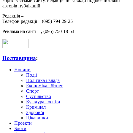
користувачами сайту. Редакція не завжди поділяє погляди
авторів публікацій.
Редакція –
Телефон редакції –
(095) 794-29-25
Реклама на сайті –
,
(095) 750-18-53
Полтавщина
:
Новини
Події
Політика і влада
Економіка і бізнес
Спорт
Суспільство
Культура і освіта
Кримінал
Здоров’я
Цікавинки
Проекти
Блоги