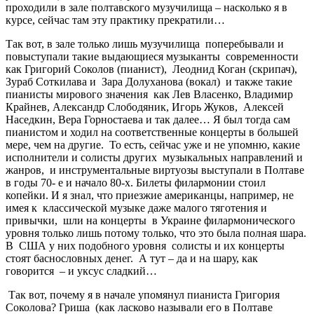
проходили в зале полтавского музучилища – насколько я в
курсе, сейчас там эту практику прекратили…
Так вот, в зале только лишь музучилища поперебывали и
повыступали такие выдающиеся музыканты современности
как Григорий Соколов (пианист), Леоднид Коган (скрипач),
Зураб Соткилава и Зара Долуханова (вокал) и также такие
пианисты мирового значения как Лев Власенко, Владимир
Крайнев, Александр Слободяник, Игорь Жуков, Алексей
Наседкин, Вера Горностаева и так далее… Я был тогда сам
пианистом и ходил на соответственные концерты в большей
мере, чем на другие. То есть, сейчас уже и не упомню, какие
исполнители и солисты других музыкальных направлений и
жанров, и инструментальные виртуозы выступали в Полтаве
в годы 70- е и начало 80-х. Билеты филармонии стоил
копейки. И я знал, что приезжие американцы, например, не
имея к классической музыке даже малого тяготения и
привычки, шли на концерты в Украине филармонического
уровня только лишь потому только, что это была полная шара.
В США у них подобного уровня солисты и их концерты
стоят баснословных денег. А тут – да и на шару, как
говорится – и уксус сладкий…
Так вот, почему я в начале упомянул пианиста Григория
Соколова? Гриша (как ласково называли его в Полтаве