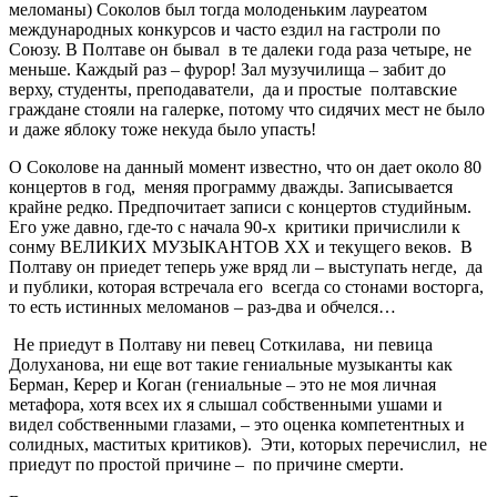
меломаны) Соколов был тогда молоденьким лауреатом
международных конкурсов и часто ездил на гастроли по
Союзу. В Полтаве он бывал в те далеки года раза четыре, не
меньше. Каждый раз – фурор! Зал музучилища – забит до
верху, студенты, преподаватели, да и простые полтавские
граждане стояли на галерке, потому что сидячих мест не было
и даже яблоку тоже некуда было упасть!
О Соколове на данный момент известно, что он дает около 80
концертов в год, меняя программу дважды. Записывается
крайне редко. Предпочитает записи с концертов студийным.
Его уже давно, где-то с начала 90-х критики причислили к
сонму ВЕЛИКИХ МУЗЫКАНТОВ ХХ и текущего веков. В
Полтаву он приедет теперь уже вряд ли – выступать негде, да
и публики, которая встречала его всегда со стонами восторга,
то есть истинных меломанов – раз-два и обчелся…
Не приедут в Полтаву ни певец Соткилава, ни певица
Долуханова, ни еще вот такие гениальные музыканты как
Берман, Керер и Коган (гениальные – это не моя личная
метафора, хотя всех их я слышал собственными ушами и
видел собственными глазами, – это оценка компетентных и
солидных, маститых критиков). Эти, которых перечислил, не
приедут по простой причине – по причине смерти.