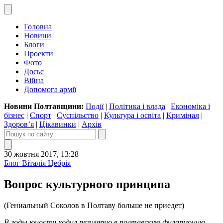
Головна
Новини
Блоги
Проекти
Фото
Досьє
Війна
Допомога армії
Новини Полтавщини:
Події
|
Політика і влада
|
Економіка і
бізнес
|
Спорт
|
Суспільство
|
Культура і освіта
|
Кримінал
|
Здоров’я
|
Цікавинки
|
Архів
30 жовтня 2017, 13:28
Блог Віталія Цебрія
Вопрос культурного принципа
(Гениальный Соколов в Полтаву больше не приедет)
В годы юности ходил регулярно в полтавскую филармонию.