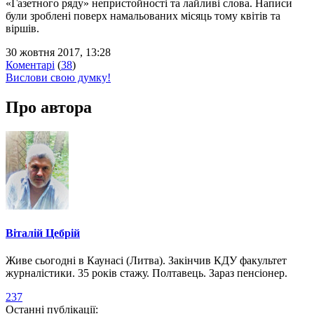
«Газетного ряду» непристойності та лайливі слова. Написи
були зроблені поверх намальованих місяць тому квітів та
віршів.
30 жовтня 2017, 13:28
Коментарі
(
38
)
Вислови свою думку!
Про автора
Віталій Цебрій
Живе сьогодні в Каунасі (Литва). Закінчив КДУ факультет
журналістики. 35 років стажу. Полтавець. Зараз пенсіонер.
237
Останні публікації: