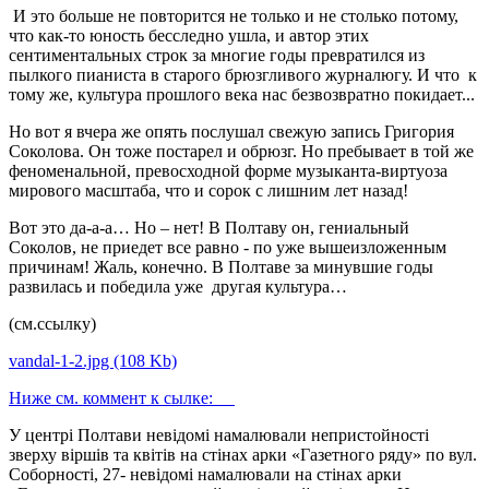
И это больше не повторится не только и не столько потому,
что как-то юность бесследно ушла, и автор этих
сентиментальных строк за многие годы превратился из
пылкого пианиста в старого брюзгливого журналюгу. И что к
тому же, культура прошлого века нас безвозвратно покидает...
Но вот я вчера же опять послушал свежую запись Григория
Соколова. Он тоже постарел и обрюзг. Но пребывает в той же
феноменальной, превосходной форме музыканта-виртуоза
мирового масштаба, что и сорок с лишним лет назад!
Вот это да-а-а… Но – нет! В Полтаву он, гениальный
Соколов, не приедет все равно - по уже вышеизложенным
причинам! Жаль, конечно. В Полтаве за минувшие годы
развилась и победила уже другая культура…
(cм.ссылку)
vandal-1-2.jpg (108 Kb)
Ниже см. коммент к сылке
:
У центрі Полтави невідомі намалювали непристойності
зверху віршів та квітів на стінах арки «Газетного ряду» по вул.
Соборності, 27- невідомі намалювали на стінах арки