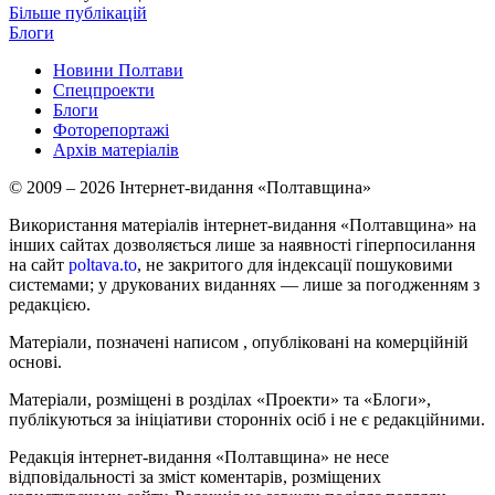
Більше публікацій
Блоги
Новини Полтави
Спецпроекти
Блоги
Фоторепортажі
Архів матеріалів
© 2009 – 2026 Інтернет-видання «Полтавщина»
Використання матеріалів інтернет-видання «Полтавщина» на
інших сайтах дозволяється лише за наявності гіперпосилання
на сайт
poltava.to
, не закритого для індексації пошуковими
системами; у друкованих виданнях — лише за погодженням з
редакцією.
Матеріали, позначені написом
, опубліковані на комерційній
основі.
Матеріали, розміщені в розділах «Проекти» та «Блоги»,
публікуються за ініціативи сторонніх осіб і не є редакційними.
Редакція інтернет-видання «Полтавщина» не несе
відповідальності за зміст коментарів, розміщених