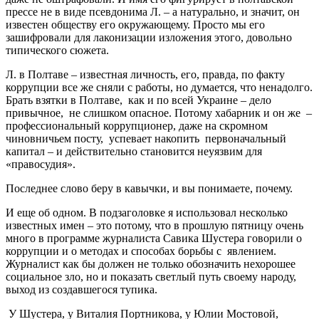
прессе не в виде псевдонима Л. – а натурально, и значит, он
известен обществу его окружающему. Просто мы его
зашифровали для лаконизации изложения этого, довольно
типического сюжета.
Л. в Полтаве – известная личность, его, правда, по факту
коррупции все же сняли с работы, но думается, что ненадолго.
Брать взятки в Полтаве, как и по всей Украине – дело
привычное, не слишком опасное. Потому хабарник и он же –
профессиональный коррупционер, даже на скромном
чиновничьем посту, успевает накопить первоначальный
капитал – и действительно становится неуязвим для
«правосудия».
Последнее слово беру в кавычки, и вы понимаете, почему.
И еще об одном. В подзаголовке я использовал несколько
известных имен – это потому, что в прошлую пятницу очень
много в программе журналиста Савика Шустера говорили о
коррупции и о методах и способах борьбы с явлением.
Журналист как бы должен не только обозначить нехорошее
социальное зло, но и показать светлый путь своему народу,
выход из создавшегося тупика.
У Шустера, у Виталия Портникова, у Юлии Мостовой,