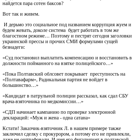
найдется пара сотен баксов?
Вот так и живем.
И дерьмо это социальное под названием коррупция жуем и
будем жевать, доколе система будет работать в том же
благостном режиме… Поэтому и пестрят сегодня заголовки
украинской прессы и прочих СМИ формулами сущей
безнадеги:
«Суд постановил выплатить компенсацию и восстановить в
должности пойманного на взятке полицейского…»
«Пока Полтавский облсовет покрывает преступность на
«Полтавафарм», Радикальная партия не войдет в
большинство…»
«Кандидат в патрульной полиции рассказал, как сдал СБУ
врача-взяточника по медкомиссии…»
«СДП начинает кампанию по проверке электронной
деклараций: «Муж и жена - одна сатана»
Кстати! Заказчик-взяточник Л. в нашем примере также
заключил сделку с прокурором, а потому его не привлекли,
даже не оштрафовали. И имя его фигурирует в полтавской