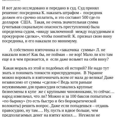
И вот дело исследовано и передано в суд. Суд принял
решение: посредника К. наказать штрафом - посредник
должен его срочно оплатить, и это составит 500 где-то
долларов США. Такая, не очень значительная сумма
(учитывая социальную опасность преступления) была
определена судом, «ввиду заключенной между подсудимым и
прокурором сделки», чтобы понятней: К. признал свою вину
посредника, и его наказали по минимуму.
А собственно взяточника и «заказчика суммы» Л. не
наказали вовсе! Как бы, не пойман – не вор! Мало ли кто там
еще и в чем признается, и если даже возьмет на себя вину?
Какая мораль из этой и подобных ей историй? Не надо тут
знать и понимать тонкости юриспруденции. В Украине
можно воровать и взяточничать всем от мала до велика! Даже
независимо от суммы «сделок»! Ведь хотя раньше
неуязвимыми для правосудия оставались крупные
бизнесмены в купе же с крупными чиновниками, то сейчас…
народ измельчал, что ли? Можно и за 100 баксов попытаться
«по бырику» (то есть быстро и без бюрократической
волокиты) решить вопрос. Даже если попадешься – отдашь
правосудию, ну там…. Ну, пусть и вдвое больше, чем
предполагаемых денег на взятку копил… Неужели не