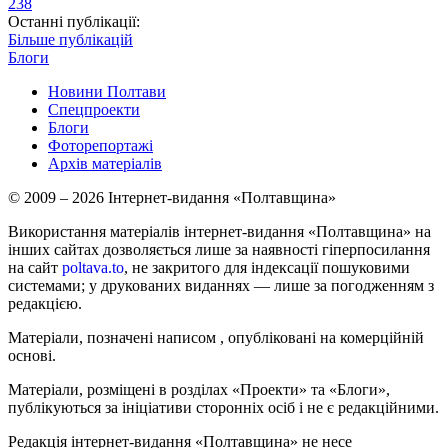
238
Останні публікації:
Більше публікацій
Блоги
Новини Полтави
Спецпроекти
Блоги
Фоторепортажі
Архів матеріалів
© 2009 – 2026 Інтернет-видання «Полтавщина»
Використання матеріалів інтернет-видання «Полтавщина» на
інших сайтах дозволяється лише за наявності гіперпосилання
на сайт
poltava.to
, не закритого для індексації пошуковими
системами; у друкованих виданнях — лише за погодженням з
редакцією.
Матеріали, позначені написом
, опубліковані на комерційній
основі.
Матеріали, розміщені в розділах «Проекти» та «Блоги»,
публікуються за ініціативи сторонніх осіб і не є редакційними.
Редакція інтернет-видання «Полтавщина» не несе