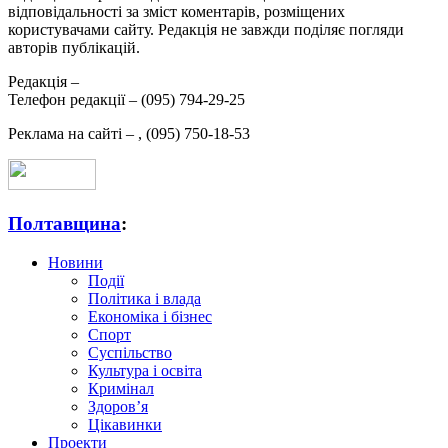
відповідальності за зміст коментарів, розміщених
користувачами сайту. Редакція не завжди поділяє погляди
авторів публікацій.
Редакція –
Телефон редакції –
(095) 794-29-25
Реклама на сайті –
,
(095) 750-18-53
Полтавщина
:
Новини
Події
Політика і влада
Економіка і бізнес
Спорт
Суспільство
Культура і освіта
Кримінал
Здоров’я
Цікавинки
Проекти