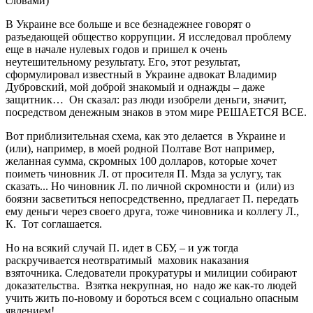
словами)
В Украине все больше и все безнадежнее говорят о
разъедающей общество коррупции. Я исследовал проблему
еще в начале нулевых годов и пришел к очень
неутешительному результату. Его, этот результат,
сформулировал известный в Украине адвокат Владимир
Дубровский, мой доброй знакомый и однажды – даже
защитник… Он сказал: раз люди изобрели деньги, значит,
посредством денежным знаков в этом мире РЕШАЕТСЯ ВСЕ.
Вот приблизительная схема, как это делается в Украине и
(или), например, в моей родной Полтаве Вот например,
желанная сумма, скромных 100 долларов, которые хочет
поиметь чиновник Л. от просителя П. Мзда за услугу, так
сказать... Но чиновник Л. по личной скромности и (или) из
боязни засветиться непосредственно, предлагает П. передать
ему деньги через своего друга, тоже чиновника и коллегу Л.,
К. Тот соглашается.
Но на всякий случай П. идет в СБУ, – и уж тогда
раскручивается неотвратимый маховик наказания
взяточника. Следователи прокуратуры и милиции собирают
доказательства. Взятка некрупная, но надо же как-то людей
учить жить по-новому и бороться всем с социально опасным
явлением!