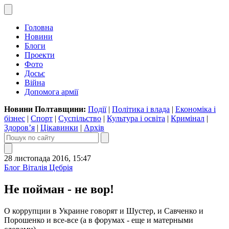
Головна
Новини
Блоги
Проекти
Фото
Досьє
Війна
Допомога армії
Новини Полтавщини:
Події
|
Політика і влада
|
Економіка і
бізнес
|
Спорт
|
Суспільство
|
Культура і освіта
|
Кримінал
|
Здоров’я
|
Цікавинки
|
Архів
28 листопада 2016, 15:47
Блог Віталія Цебрія
Не пойман - не вор!
О коррупции в Украине говорят и Шустер, и Савченко и
Порошенко и все-все (а в форумах - еще и матерными