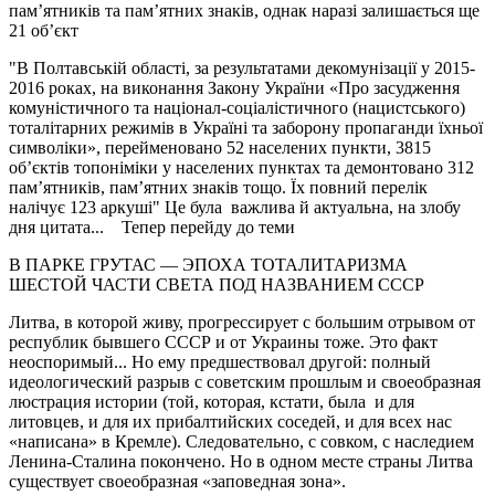
пам’ятників та пам’ятних знаків, однак наразі залишається ще
21 об’єкт
"В Полтавській області, за результатами декомунізації у 2015-
2016 роках, на виконання Закону України «Про засудження
комуністичного та націонал-соціалістичного (нацистського)
тоталітарних режимів в Україні та заборону пропаганди їхньої
символіки», перейменовано 52 населених пункти, 3815
об’єктів топоніміки у населених пунктах та демонтовано 312
пам’ятників, пам’ятних знаків тощо. Їх повний перелік
налічує 123 аркуші" Це була важлива й актуальна, на злобу
дня цитата... Тепер перейду до теми
В ПАРКЕ ГРУТАС — ЭПОХА ТОТАЛИТАРИЗМА
ШЕСТОЙ ЧАСТИ СВЕТА ПОД НАЗВАНИЕМ СССР
Литва, в которой живу, прогрессирует с большим отрывом от
республик бывшего СССР и от Украины тоже. Это факт
неоспоримый... Но ему предшествовал другой: полный
идеологический разрыв с советским прошлым и своеобразная
люстрация истории (той, которая, кстати, была и для
литовцев, и для их прибалтийских соседей, и для всех нас
«написана» в Кремле). Следовательно, с совком, с наследием
Ленина-Сталина покончено. Но в одном месте страны Литва
существует своеобразная «заповедная зона».