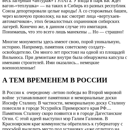
весь лагерный «антураж» ГУЛАГа. У входа в парк вас ждет
вагон-»теплушка» — на таких в Сибирь из разных республик
Союза депортировали целые народы! А со сторожевых башен,
через колючую проволоку, на вас смотрят лица «вертухаев-
автоматчиков», этих безжалостных охранников сибирских
лагерей. Конечно же, в данном случае это имитация.
Понимаешь, что это всего лишь манекены ... Но — страшно!
Многие монументы здесь имеют свою, порой уникальную,
историю. Например, памятник советскому солдату-
освободителю. Он много лет простоял на одной из площадей
Вильнюса. При демонтаже внутри была обнаружена капсула с
именами строителей. Ими оказались... немецкие
военнопленные!
А ТЕМ ВРЕМЕНЕМ В РОССИИ
В России к очередному -летию победы во Второй мировой
войне устанавливают памятники и мемориальные доски
Иосифу Сталину. В частности, мемориальную доску Сталину
повесили в городе Уссурийск Приморского края РФ....
Памятник Сталину скоро появится и в городе Дагестанские
Огни. С этой идеей выступил мэр Галим Галимов. В
Красноярском крае коммунисты обратились к губернатору с
просьбой выделить место под установку «уже отлитого на