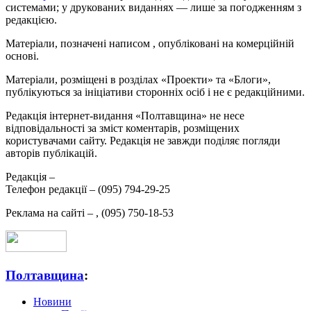
системами; у друкованих виданнях — лише за погодженням з
редакцією.
Матеріали, позначені написом
, опубліковані на комерційній
основі.
Матеріали, розміщені в розділах «Проекти» та «Блоги»,
публікуються за ініціативи сторонніх осіб і не є редакційними.
Редакція інтернет-видання «Полтавщина» не несе
відповідальності за зміст коментарів, розміщених
користувачами сайту. Редакція не завжди поділяє погляди
авторів публікацій.
Редакція –
Телефон редакції –
(095) 794-29-25
Реклама на сайті –
,
(095) 750-18-53
Полтавщина
:
Новини