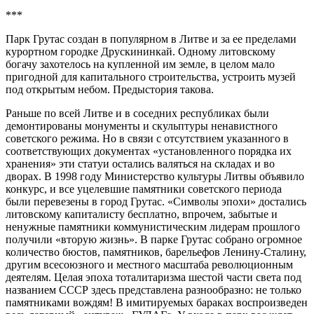
***
Парк Грутас создан в популярном в Литве и за ее пределами
курортном городке Друскининкай. Одному литовскому
богачу захотелось на купленной им земле, в целом мало
пригодной для капитального строительства, устроить музей
под открытым небом. Предыстория такова.
Раньше по всей Литве и в соседних республиках были
демонтированы монументы и скульптуры ненавистного
советского режима. Но в связи с отсутствием указанного в
соответствующих документах «установленного порядка их
хранения» эти статуи остались валяться на складах и во
дворах. В 1998 году Министерство культуры Литвы объявило
конкурс, и все уцелевшие памятники советского периода
были перевезены в город Грутас. «Символы эпохи» достались
литовскому капиталисту бесплатно, впрочем, забытые и
ненужные памятники коммунистическим лидерам прошлого
получили «вторую жизнь». В парке Грутас собрано огромное
количество бюстов, памятников, барельефов Ленину-Сталину,
другим всесоюзного и местного масштаба революционным
деятелям. Целая эпоха тоталитаризма шестой части света под
названием СССР здесь представлена разнообразно: не только
памятниками вождям! В имитируемых бараках воспроизведен