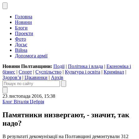
Головна
Новини
Блоги
Проекти
Фото
Досьє
Війна
Допомога армії
Новини Полтавщини:
Події
|
Політика і влада
|
Економіка і
бізнес
|
Спорт
|
Суспільство
|
Культура і освіта
|
Кримінал
|
Здоров’я
|
Цікавинки
|
Архів
23 листопада 2016, 15:38
Блог Віталія Цебрія
Памятники низвергают, - значит, так
надо?
В результаті декомунізації на Полтавщині демонтували 312