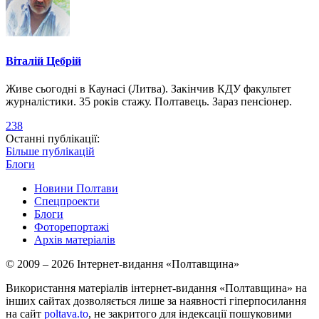
Віталій Цебрій
Живе сьогодні в Каунасі (Литва). Закінчив КДУ факультет
журналістики. 35 років стажу. Полтавець. Зараз пенсіонер.
238
Останні публікації:
Більше публікацій
Блоги
Новини Полтави
Спецпроекти
Блоги
Фоторепортажі
Архів матеріалів
© 2009 – 2026 Інтернет-видання «Полтавщина»
Використання матеріалів інтернет-видання «Полтавщина» на
інших сайтах дозволяється лише за наявності гіперпосилання
на сайт
poltava.to
, не закритого для індексації пошуковими