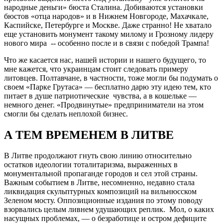
народные деньги» бюста Сталина. Добиваются установки
бюстов «отца народов» и в Нижнем Новгороде, Махачкале,
Каспийске, Петербурге и Москве. Даже странно! Не хватало
еще установить монумент такому милому и Грозному лидеру
нового мира -- особенно после и в связи с победой Трампа!
Что же касается нас, нашей истории и нашего будущего, то
мне кажется, что украинцам стоит следовать примеру
литовцев. Полтавчане, в частности, тоже могли бы подумать о
своем «Парке Грутаса» — бесплатно дарю эту идею тем, кто
питает в душе патриотические чувства, а в кошельке —
немного денег. «Продвинутые» предприниматели на этом
смогли бы сделать неплохой бизнес.
А ТЕМ ВРЕМЕНЕМ В ЛИТВЕ
В Литве продолжают гнуть свою линию относительно
остатков идеологии тоталитаризма, выраженных в
монументальной пропаганде городов и сел этой страны.
Важным событием в Литве, несомненно, недавно стала
ликвидация скульптурных композиций на вильнюсском
Зеленом мосту. Оппозиционные издания по этому поводу
взорвались целым ливнем удушающих реплик. Мол, о каких
насущных проблемах, — о безработице и остром дефиците