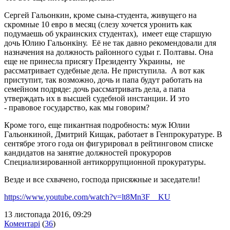
Сергей Гальонкин, кроме сына-студента, живущего на
скромные 10 евро в месяц (слезу хочется уронить как
подумаешь об украинских студентах), имеет еще старшую
дочь Юлию Гальонкіну. Её не так давно рекомендовали для
назначения на должность районного судьи г. Полтавы. Она
еще не принесла присягу Президенту Украины, не
рассматривает судебные дела. Не приступила. А вот как
приступит, так возможно, дочь и папа будут работать на
семейном подряде: дочь рассматривать дела, а папа
утверждать их в высшей судебной инстанции. И это
- правовое государство, как мы говорим?
Кроме того, еще пикантная подробность: муж Юлии
Гальонкиной, Дмитрий Кищак, работает в Генпрокуратуре. В
сентябре этого года он фигурировал в рейтинговом списке
кандидатов на занятие должностей прокуроров
Специализированной антикоррупционной прокуратуры.
Везде и все схвачено, господа присяжные и заседатели!
https://www.youtube.com/watch?v=lt8Mn3F__KU
13 листопада 2016, 09:29
Коментарі
(
36
)