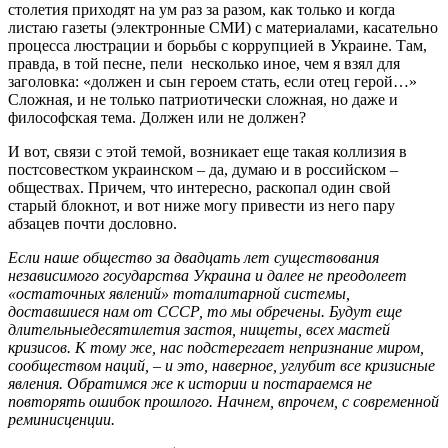
столетия приходят на ум раз за разом, как только и когда
листаю газеты (электронные СМИ) с материалами, касательно
процесса люстрации и борьбы с коррупцией в Украине. Там,
правда, в той песне, пели несколько иное, чем я взял для
заголовка: «должен и сын героем стать, если отец герой…»
Сложная, и не только патриотически сложная, но даже и
философская тема. Должен или не должен?
И вот, связи с этой темой, возникает еще такая коллизия в
постсовестком украинском – да, думаю и в российском –
обществах. Причем, что интересно, раскопал один свой
старый блокнот, и вот ниже могу привести из него пару
абзацев почти дословно.
Если наше общество за двадцать лет существования
независимого государства Украина и далее не преодолеет
«остаточных явлений» тоталитарной системы,
доставшиеся нам от СССР, то мы обречены. Будут еще
длительныедесятилетия застоя, нищеты, всех мастей
кризисов. К тому же, нас подстерегает непризнание миром,
сообществом наций, – и это, наверное, углубит все кризисные
явления. Обратимся же к истории и постараемся не
повторять ошибок прошлого. Начнем, впрочем, с современной
реминисценции.