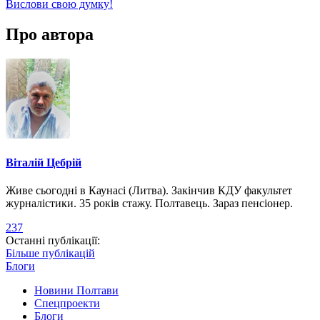
Вислови свою думку!
Про автора
Віталій Цебрій
Живе сьогодні в Каунасі (Литва). Закінчив КДУ факультет
журналістики. 35 років стажу. Полтавець. Зараз пенсіонер.
237
Останні публікації:
Більше публікацій
Блоги
Новини Полтави
Спецпроекти
Блоги