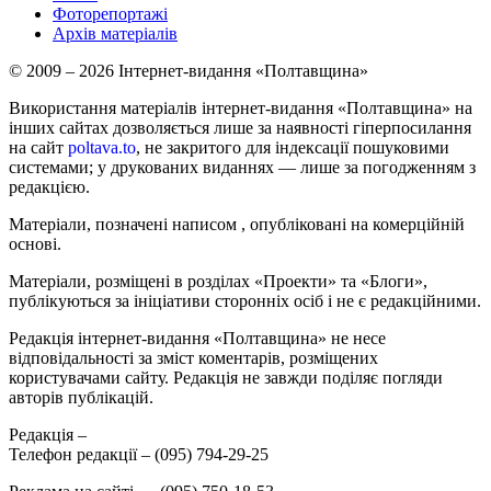
Фоторепортажі
Архів матеріалів
© 2009 – 2026 Інтернет-видання «Полтавщина»
Використання матеріалів інтернет-видання «Полтавщина» на
інших сайтах дозволяється лише за наявності гіперпосилання
на сайт
poltava.to
, не закритого для індексації пошуковими
системами; у друкованих виданнях — лише за погодженням з
редакцією.
Матеріали, позначені написом
, опубліковані на комерційній
основі.
Матеріали, розміщені в розділах «Проекти» та «Блоги»,
публікуються за ініціативи сторонніх осіб і не є редакційними.
Редакція інтернет-видання «Полтавщина» не несе
відповідальності за зміст коментарів, розміщених
користувачами сайту. Редакція не завжди поділяє погляди
авторів публікацій.
Редакція –
Телефон редакції –
(095) 794-29-25