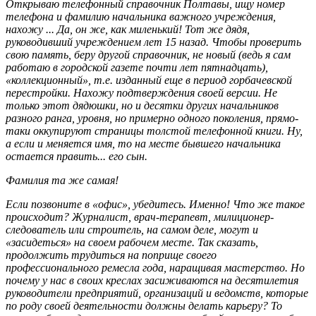
Открываю телефонный справочник Полтавы, ищу номер
телефона и фамилию начальника важного учреждения,
нахожу ... Да, он же, как миленький! Тот же дядя,
руководивший учреждением лет 15 назад. Чтобы проверить
свою память, беру другой справочник, не новый (ведь я сам
работаю в городской газете почти лет пятнадцать),
«коллекционный», т.е. изданный еще в период горбачевской
перестройки. Нахожу подтверждения своей версии. Не
только этот дядюшки, но и десятки других начальников
разного ранга, уровня, но примерно одного поколения, прямо-
таки оккупируют страницы толстой телефонной книги. Ну,
а если и меняется имя, то на месте бывшего начальника
остается править... его сын.
Фамилия та же самая!
Если позвоните в «офис», убедитесь. Именно! Что же такое
происходит? Журналист, врач-терапевт, милиционер-
следователь или строитель, на самом деле, могут и
«засидеться» на своем рабочем месте. Так сказать,
продолжить трудиться на поприще своего
профессионального ремесла года, наращивая мастерство. Но
почему у нас в своих креслах засиживаются на десятилетия
руководители предприятий, организаций и ведомств, которые
по роду своей деятельности должны делать карьеру? То