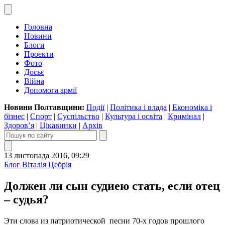
Головна
Новини
Блоги
Проекти
Фото
Досьє
Війна
Допомога армії
Новини Полтавщини:
Події
|
Політика і влада
|
Економіка і
бізнес
|
Спорт
|
Суспільство
|
Культура і освіта
|
Кримінал
|
Здоров’я
|
Цікавинки
|
Архів
13 листопада 2016, 09:29
Блог Віталія Цебрія
Должен ли сын судиею стать, если отец
– судья?
Эти слова из патриотической песни 70-х годов прошлого