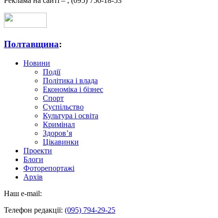
Реклама на сайті –
,
(095) 750-18-53
Полтавщина
:
Новини
Події
Політика і влада
Економіка і бізнес
Спорт
Суспільство
Культура і освіта
Кримінал
Здоров’я
Цікавинки
Проекти
Блоги
Фоторепортажі
Архів
Наш e-mail:
Телефон редакції:
(095) 794-29-25