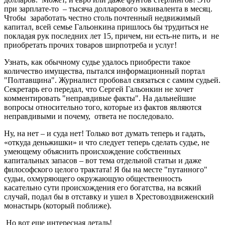
при зарплате-то – тысяча долларового эквивалента в месяц.
Чтобы заработать честно столь почтенный недвижимый
капитал, всей семье Гальонкина пришлось бы трудиться не
покладая рук последних лет 15, причем, ни есть-не пить, и не
приобретать прочих товаров ширпотреба и услуг!
Узнать, как обычному судье удалось приобрести такое
количество имущества, пытался информационный портал
"Полтавщина". Журналист пробовал связаться с самим судьей.
Секретарь его передал, что Сергей Гальонкин не хочет
комментировать "неправдивые факты". На дальнейшие
вопросы относительно того, которые из фактов являются
неправдивыми и почему, ответа не последовало.
Ну, на нет – и суда нет! Только вот думать теперь и гадать,
«откуда деньжишки» и что следует теперь сделать судье, не
умеющему объяснить происхождение собственных
капитальных запасов – вот тема отдельной статьи и даже
философского целого трактата! Я бы на месте "путанного"
судьи, охмуряющего окружающую общественность
касательно сути происхождения его богатства, на всякий
случай, подал бы в отставку и ушел в Хрестовоздвиженский
монастырь (который поближе).
Но вот еще интересная деталь!