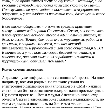
есть, либо продвигаться вверх по служебной лестнице, либо
уходить с руководящего поста на место скромного «зама».
Почему этого не происходит в постсоветском украинском
обществе, и у нас плодится несметно клан, даже целый класс
бюрократов?
В советском обществе, то есть во времена правления
коммунистической партии Советского Союза, как считалось
и подчеркивалось всячески тогда в официальных анналах, не
было классов. Точнее, был один класс трудящихся, рабочих и
крестьян, с социальным слоем, так называемой
интеллигенцией и руководящей силой всего общества,КПСС!
В начале 90-х у нас появился класс богачей чиновников, и
конечно же, они свои миллионы заработали взятками и
коррупционными деяниями. Чем иным
?
Конец самоцитирования.
А дальше – уже информация из сегодняшней прессы. На днях,
например, вот мои родные полтавчане узнали из
электронного декларирования (попавшего в СМИ), какими
сказочными благосостояниями владеют наши простые судьи.
Ну, почти простые… Вот и у судьи Апелляционного суда
области Сергея Гальонкина обнаружилось недвижимости, по
моим скромным подсчетам, на более чем миллион …
долларов. Может, и евро или даже фунтов стерлингов! Это