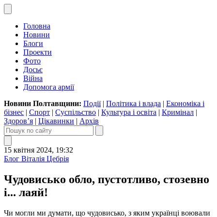
Головна
Новини
Блоги
Проекти
Фото
Досьє
Війна
Допомога армії
Новини Полтавщини:
Події
|
Політика і влада
|
Економіка і
бізнес
|
Спорт
|
Суспільство
|
Культура і освіта
|
Кримінал
|
Здоров’я
|
Цікавинки
|
Архів
15 квітня 2024, 19:32
Блог Віталія Цебрія
Чудовисько обло, пустотливо, стозевно
і... лаяй!
Чи могли ми думати, що чудовисько, з яким українці воювали