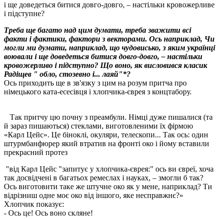
і ще доведеться битися довго-довго, – настільки кровожерливе
і підступне?
Треба ще багато над цим думати, треба зважити всі
факти і фактики, фактори з векторами. Ось наприклад, Чи
могли ми думати, наприклад, що чудовисько, з яким українці
воювали і ще доведеться битися довго-довго, – настільки
кровожерливо і підступно? Що воно, як висловився класик
Радіщев " обло, стозевно і... лаяй"*?
Ось приходить ще в зв'язку з цим на розум притча про
німецького ката-есесівця і хлопчика-єврея з концтабору.
Так притчу цю почну з преамбули. Німці дуже пишалися (та
й зараз пишаються) стеклами, виготовленими їх фірмою
«Карл Цейс». Це біноклі, окуляри, телескопи... Так ось: один
штурмбанфюрер який втратив на фронті око і йому вставили
прекрасний протез
"від Карл Цейс "запитує у хлопчика-єврея:" ось ви євреї, хоча
так досвідчені в багатьох ремеслах і науках, – змогли б так?
Ось виготовити таке же штучне око як у мене, наприклад? Ти
відрізниш одне моє око від іншого, яке несправжнє?»
Хлопчик показує:
- Ось це! Ось воно скляне!