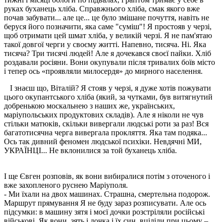
руках буханець хліба. Справжнього хліба, смак якого вже
почав забувати... але це... це було змішане почуття, навіть не
беруся його позначити, яка саме "суміш"! Я простояв у черзі,
щоб отримати цей шмат хліба, у великій черзі. Я не пам'ятаю
такої довгої черги у своєму житті. Напевно, тисяча. Ні. Яка
тисяча? Три тисячі людей! Але я дочекався своєї пайки. Хліб
роздавали росіяни. Вони окупували після тривалих боїв місто
і тепер ось «проявляли милосердя» до мирного населення.
І знаєш що, Віталій? Я стояв у черзі, я дуже хотів пожувати
цього окупантського хліба (який, за чутками, був витягнутий
добренькою москальнею з наших же, українських,
маріупольських продуктових складів). Але я ніколи не чув
стільки матюків, скільки вивергали людські роти за раз! Вся
багатотисячна черга вивергала прокляття. Яка там подяка...
Ось так дивний феномен людської психіки. Невдячні МИ,
УКРАЇНЦІ... Не вклонилися за той буханець хліба.
І ще Євген розповів, як вони вибиралися потім з оточеного і
вже захопленого руснею Маріуполя.
- Ми їхали на двох машинах. Страшна, смертельна подорож.
Маршрут прямування Я не буду зараз розписувати. Але ось
підсумки: в машину зятя і моєї дочки розстріляли російські
військові. Як вони, зять і дочка і їх син, вціліли при цьому –