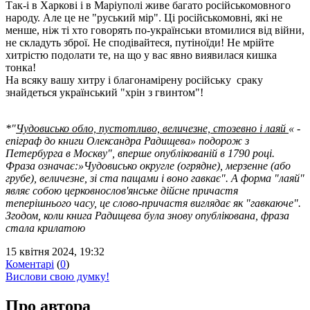
Так-і в Харкові і в Маріуполі живе багато російськомовного
народу. Але це не "руський мір". Ці російськомовні, які не
менше, ніж ті хто говорять по-українськи втомилися від війни,
не складуть зброї. Не сподівайтеся, путіноїди! Не мрійте
хитрістю подолати те, на що у вас явно виявилася кишка
тонка!
На всяку вашу хитру і благонамірену російську сраку
знайдеться український "хрін з гвинтом"!
*"
Чудовисько обло, пустотливо, величезне, стозевно і лаяй
« -
епіграф до книги Олександра Радищева» подорож з
Петербурга в Москву", вперше опублікованій в 1790 році.
Фраза означає:»Чудовисько округле (огрядне), мерзенне (або
грубе), величезне, зі ста пащами і воно гавкає". А форма "лаяй"
являє собою церковнослов'янське дійсне причастя
теперішнього часу, це слово-причастя виглядає як "гавкаюче".
Згодом, коли книга Радищева була знову опублікована, фраза
стала крилатою
15 квітня 2024, 19:32
Коментарі
(
0
)
Вислови свою думку!
Про автора