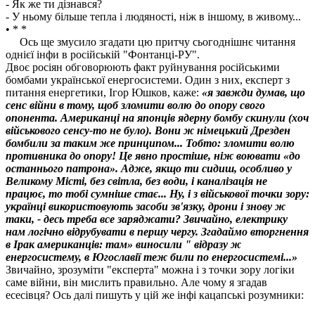
- Як же ти дізнався?
- У ньому більше тепла і людяності, ніж в іншому, в живому...
• * *
Ось ще змусило згадати цю притчу сьогоднішнє читання
однієї інфи в російській "Фонтанці-РУ".
Двоє росіян обговорюють факт руйнування російськими
бомбами української енергосистеми. Один з них, експерт з
питання енергетики, Ігор Юшков, каже:
«я завжди думав, що
сенс війни в тому, щоб зломити волю до опору свого
опонента. Американці на японців ядерну бомбу скинули (хоч
військового сенсу-то не було). Вони ж німецький Дрезден
бомбили за таким же принципом... Тобто: зломити волю
противника до опору! Це явно простіше, ніж воювати «до
останнього патрона». Адже, якщо ти сидиш, особливо у
Великому Місті, без світла, без води, і каналізація не
працює, то тобі сумніше стає... Ну, і з військової точки зору:
українці використовують засоби зв'язку, дрони і знову ж
таки, - десь треба все заряджати? Звичайно, електрику
нам логічно відрубувати в першу чергу. Згадаймо вторгнення
в Ірак американців: там» виносили " відразу ж
енергосистему, в Югославії теж били по енергосистемі...»
Звичайно, зрозуміти "експерта" можна і з точки зору логіки
саме війни, він мислить правильно. Але чому я згадав
есесівця? Ось далі пишуть у цій же інфі кацапські розумники: