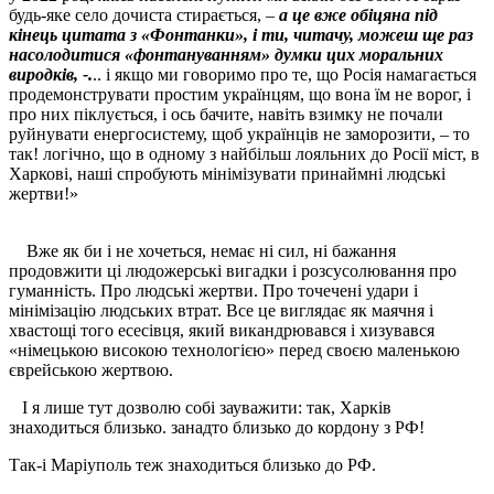
будь-яке село дочиста стирається, –
а це вже обіцяна під
кінець цитата з «Фонтанки», і ти, читачу, можеш ще раз
насолодитися «фонтануванням» думки цих моральних
виродків, -.
.. і якщо ми говоримо про те, що Росія намагається
продемонструвати простим українцям, що вона їм не ворог, і
про них піклується, і ось бачите, навіть взимку не почали
руйнувати енергосистему, щоб українців не заморозити, – то
так! логічно, що в одному з найбільш лояльних до Росії міст, в
Харкові, наші спробують мінімізувати принаймні людські
жертви!»
Вже як би і не хочеться, немає ні сил, ні бажання
продовжити ці людожерські вигадки і розсусолювання про
гуманність. Про людські жертви. Про точечені удари і
мінімізацію людських втрат. Все це виглядає як маячня і
хвастощі того есесівця, який викандрювався і хизувався
«німецькою високою технологією» перед своєю маленькою
єврейською жертвою.
І я лише тут дозволю собі зауважити: так, Харків
знаходиться близько. занадто близько до кордону з РФ!
Так-і Маріуполь теж знаходиться близько до РФ.