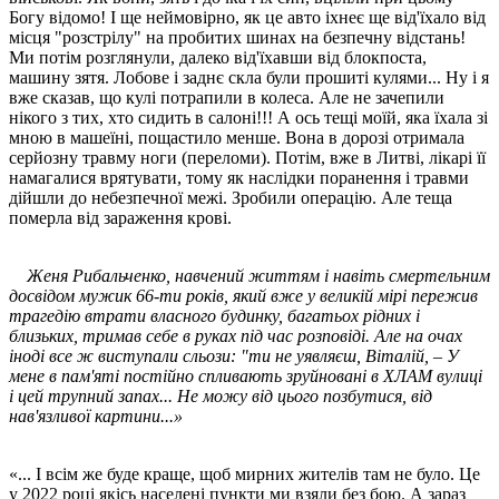
Богу відомо! І ще неймовірно, як це авто іхнеє ще від'їхало від
місця "розстрілу" на пробитих шинах на безпечну відстань!
Ми потім розглянули, далеко від'їхавши від блокпоста,
машину зятя. Лобове і заднє скла були прошиті кулями... Ну і я
вже сказав, що кулі потрапили в колеса. Але не зачепили
нікого з тих, хто сидить в салоні!!! А ось тещі моїй, яка їхала зі
мною в машеїні, пощастило менше. Вона в дорозі отримала
серйозну травму ноги (переломи). Потім, вже в Литві, лікарі її
намагалися врятувати, тому як наслідки поранення і травми
дійшли до небезпечної межі. Зробили операцію. Але теща
померла від зараження крові.
Женя Рибальченко, навчений життям і навіть смертельним
досвідом мужик 66-ти років, який вже у великій мірі пережив
трагедію втрати власного будинку, багатьох рідних і
близьких, тримав себе в руках під час розповіді. Але на очах
іноді все ж виступали сльози: "ти не уявляєш, Віталій, – У
мене в пам'яті постійно спливають зруйновані в ХЛАМ вулиці
і цей трупний запах... Не можу від цього позбутися, від
нав'язливої картини...»
«... І всім же буде краще, щоб мирних жителів там не було. Це
у 2022 році якісь населені пункти ми взяли без бою. А зараз