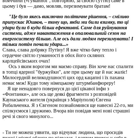
вояччини (»гуманної", повторюю, за своєю суттю) саме в
цьому і був — дамо, мовляв, перезимувати братам!
"Це було якесь виключно політичне рішення, – сміливо
припускає Юшков, – тому що, якби ми били взимку, то ці
удари були б куди більш ефективні. Саме для руйнування
системи, адже навантаження в опалювальний сезон на
енергосистему більше. Але ось дали людям перезимувати! І
тільки потім почали удари...»
Слава, слава добряку Путіну! Я вже чітко бачу тепло і
сердечне світло гуманності в обох його скляних
карлцейсівських очах!
Ось з яким ворогом ми маємо справу. Він хоче нас спалити
в топці ядерної "буржуйки", але при цьому ще й нас жаліє!
Милосердній великодушності цих орд кацапні і їх пахана
немає меж! Куди тому німецькому штурмбанфюреру!
Я ще ненадовго повернуся до цієї цікавої інфи з
«Фонтанки», але ось ще деякі фрагменти з розповідей
Каунаського жителя (українця з Маріуполя) Євгена
Рибальченка. Я з Євгеном познайомився ще навесні 22-го, ми
спілкуємося і дружимо. Вчора він повідав мені нові страшні
речі зі свого минулого...
- Ти не можеш уявити, що відчуває людина, що просидів
тижні і місяці облоги по підвалах, і раптом тримає у себе в