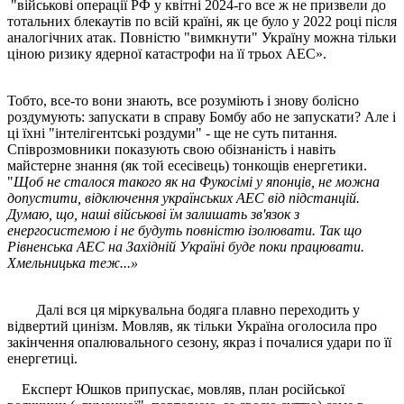
"військові операції РФ у квітні 2024-го все ж не призвели до
тотальних блекаутів по всій країні, як це було у 2022 році після
аналогічних атак. Повністю "вимкнути" Україну можна тільки
ціною ризику ядерної катастрофи на її трьох АЕС».
Тобто, все-то вони знають, все розуміють і знову болісно
роздумують: запускати в справу Бомбу або не запускати? Але і
ці їхні "інтелігентські роздуми" - ще не суть питання.
Співрозмовники показують свою обізнаність і навіть
майстерне знання (як той есесівець) тонкощів енергетики.
"
Щоб не сталося такого як на Фукосімі у японців, не можна
допустити, відключення українських АЕС від підстанцій.
Думаю, що, наші військові їм залишать зв'язок з
енергосистемою і не будуть повністю ізолювати. Так що
Рівненська АЕС на Західній Україні буде поки працювати.
Хмельницька теж...»
Далі вся ця міркувальна бодяга плавно переходить у
відвертий цинізм. Мовляв, як тільки Україна оголосила про
закінчення опалювального сезону, якраз і почалися удари по її
енергетиці.
Експерт Юшков припускає, мовляв, план російської