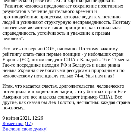
человеческого развития". Если коротко расшифровать:
"Развитие человека предполагает сохранение позитивных
результатов в течение длительного времени и
противодействие процессам, которые ведут к угнетению
людей и усиливают структурную несправедливость. Поэтому
ключевыми являются и такие принципы, как социальная
справедливость, устойчивость и уважение к правам
человека".
Это все - по версии ООН, напомню. По этому важному
рейтингу опять-таки первые позиции - у небольших стран
Европы (ЕС), потом следуют США с Канадой - 16 и 17 места.
Где-то посрединке находим РФ и Беларусь и наша ридна
ненька Украина с ее богатыми рессурсами природными по
человеческому потенциалу только 74-я. Увы нам и ах!
Итак, что касается счастья, долгожительства, человеческго
потенциала и процветания нации, - то у богатых стран Ес и
Америки эти все индексы совпадают (пример США). Все
другие, как сказал бы Лев Толстой, несчастны: каждая страна
по-своему...
9 квітня 2021, 12:26
Коментарі
(
17
)
Вислови свою думку!