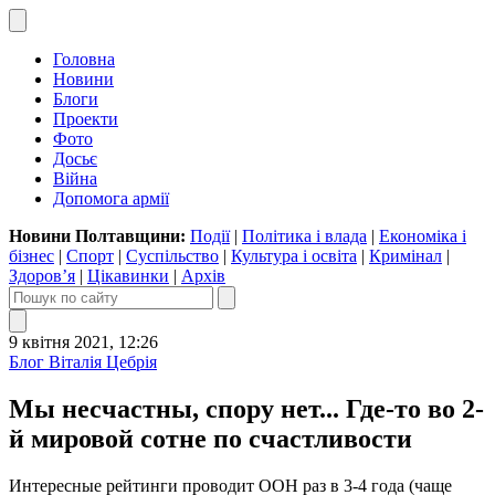
Головна
Новини
Блоги
Проекти
Фото
Досьє
Війна
Допомога армії
Новини Полтавщини:
Події
|
Політика і влада
|
Економіка і
бізнес
|
Спорт
|
Суспільство
|
Культура і освіта
|
Кримінал
|
Здоров’я
|
Цікавинки
|
Архів
9 квітня 2021, 12:26
Блог Віталія Цебрія
Мы несчастны, спору нет... Где-то во 2-
й мировой сотне по счастливости
Интересные рейтинги проводит ООН раз в 3-4 года (чаще