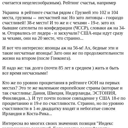
считается нецелесообразным). Рейтинг счастья, например
Украина в рейтинге счастья рядом с Грузией это 102 и 104
места, грузины -- несчастней нас Но зато литовцы - гоораздо
счастливей! 38-е место! И то же и с чехами - 19-е. зато их
бывшие сателиты по конфедерации (ЧССР), словаки аж на 34-
м. Оторвались от лидера - и заскучали? США-нцы идут сразу
за чехами, они на 20 месте, что странно...
И вот что интересно: японцы аж на 56-м! Ах, бедные эти и
такие несчатные японцы! Зато они же по продолжительности
жизни на втором (после Гонконга).
И надо же: так долго (почти 85 лет в среднем ) жить и быть
все время несчасными!
Кто же по уровню процветания в рейтинге ООН на первых
местах? Это те же маленькие европейские страны (которые и
так счастливы: Дания, Швеция, Нидерланды, ЭСТОНИЯ,
Финляндия...). И тут почти полное совпадение у США 18-е по
процветанию и 19-е по счастливости. Странно, но по уровню
счастливости в 1-ю двадцатку входят и небогатые совсем
Ирландия и Коста-Рика...
Интересна во многих своих значениях позиция "Индекс