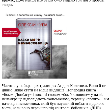
вражає, адже менше ніж за рік було видано три його прозові
твори.
Ч
астота у найкращих традиціях Андрія Кокотюхи. Воно й не
дивно, якщо стати на місце видавців. Попередня книга
«Бомжі Донбасу» і нова, зі словом «бомбосховище» у назві,
якнайкраще відповідають економічному терміну «попит». Тим
паче від письменника, який був змушений виїхати з рідного
міста, коли воно перейшло під контроль бойовиків «ДНР».