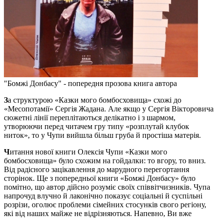
"Бомжі Донбасу" - попередня прозова книга автора
З
а структурою «Казки мого бомбосховища» схожі до
«Месопотамії» Сергія Жадана. Але якщо у Сергія Вікторовича
сюжетні лінії переплітаються делікатно і з шармом,
утворюючи перед читачем гру типу «розплутай клубок
ниток», то у Чупи вийшла більш груба й простіша матерія.
Ч
итання нової книги Олексія Чупи «Казки мого
бомбосховища» було схожим на гойдалки: то вгору, то вниз.
Від радісного зацікавлення до марудного перегортання
сторінок. Ще з попередньої книги «Бомжі Донбасу» було
помітно, що автор дійсно розуміє своїх співвітчизників. Чупа
напрочуд влучно й лаконічно показує соціальні й суспільні
розрізи, оголює проблеми сімейних стосунків свого регіону,
які від наших майже не відрізняються. Напевно, Ви вже