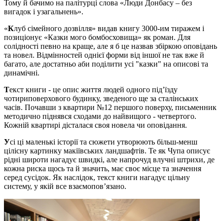
Тому й бачимо на палітурці слова «Люди Донбасу – без
вигадок і узагальнень».
«
К
луб сімейного дозвілля» видав книгу 3000-им тиражем і
позиціонує «Казки мого бомбосховища» як роман. Для
солідності певно на краще, але я б це назвав збіркою оповідань
та новел. Відмінностей однієї форми від іншої не так вже й
багато, але достатньо аби поділити усі "казки" на описові та
динамічні.
Т
екст книги - це опис життя людей одного під’їзду
чотириповерхового будинку, зведеного ще за сталінських
часів. Почавши з квартири №12 першого поверху, письменник
методично піднявся сходами до найвищого - четвертого.
Кожній квартирі дісталася своя новела чи оповідання.
У
сі ці маленькі історії та сюжети утворюють більш-менш
цілісну картинку макіївських ландшафтів. Те як Чупа описує
рідні широти нагадує швидкі, але напрочуд влучні штрихи, де
кожна риска щось та й значить, має своє місце та значення
серед сусідок. Як наслідок, текст книги нагадує цільну
систему, у якій все взаємопов’язано.