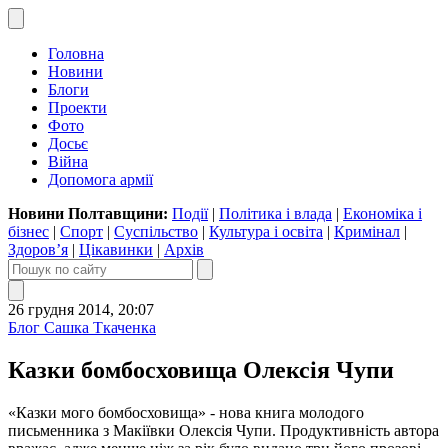
Головна
Новини
Блоги
Проекти
Фото
Досьє
Війна
Допомога армії
Новини Полтавщини:
Події
|
Політика і влада
|
Економіка і
бізнес
|
Спорт
|
Суспільство
|
Культура і освіта
|
Кримінал
|
Здоров’я
|
Цікавинки
|
Архів
26 грудня 2014, 20:07
Блог Сашка Ткаченка
Казки бомбосховища Олексія Чупи
«Казки мого бомбосховища» - нова книга молодого
письменника з Макіївки Олексія Чупи. Продуктивність автора