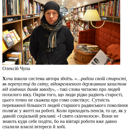
Олексій Чупа
Х
оча інколи система автора збоїть.
«…раділи своїй старості,
як перепустці до світу, відокремленого державним захистом
від хімічних димів заводу»
, - такі слова читаємо про людей
похилого віку. Окрім того, що люди рідко радіють старості,
цього точно не скажеш про гомо совєтікус. Сутність
переважної більшості людей старшого радянського покоління
полягає у житті на роботі. Коли приходить пенсія, то це, як у
давній соціальній рекламі: «І свято скінчилося». Вони не
знають куди себе подіти, бо на вівтарі роботи вже давно
спалили власні інтереси й хобі.