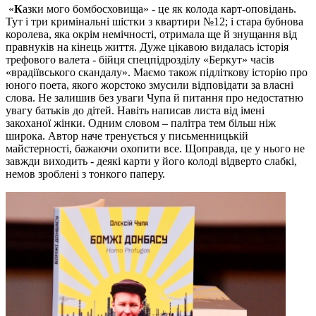
«
К
азки мого бомбосховища» - це як колода карт-оповідань.
Тут і три кримінальні шістки з квартири №12; і стара бубнова
королева, яка окрім немічності, отримала ще й знущання від
правнуків на кінець життя. Дуже цікавою видалась історія
трефового валета - бійця спецпідрозділу «Беркут» часів
«врадіївського скандалу». Маємо також підліткову історію про
юного поета, якого жорстоко змусили відповідати за власні
слова. Не залишив без уваги Чупа й питання про недостатню
увагу батьків до дітей. Навіть написав листа від імені
закоханої жінки. Одним словом – палітра тем більш ніж
широка. Автор наче тренується у письменницькій
майстерності, бажаючи охопити все. Щоправда, це у нього не
завжди виходить - деякі карти у його колоді відверто слабкі,
немов зроблені з тонкого паперу.