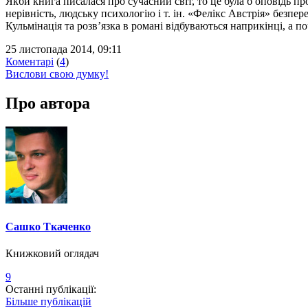
Якби книга писалася про сучасний світ, то це була б оповідь п
нерівність, людську психологію і т. ін. «Фелікс Австрія» безп
Кульмінація та розв’язка в романі відбуваються наприкінці, а 
25 листопада 2014, 09:11
Коментарі
(
4
)
Вислови свою думку!
Про автора
Сашко Ткаченко
Книжковий оглядач
9
Останні публікації:
Більше публікацій