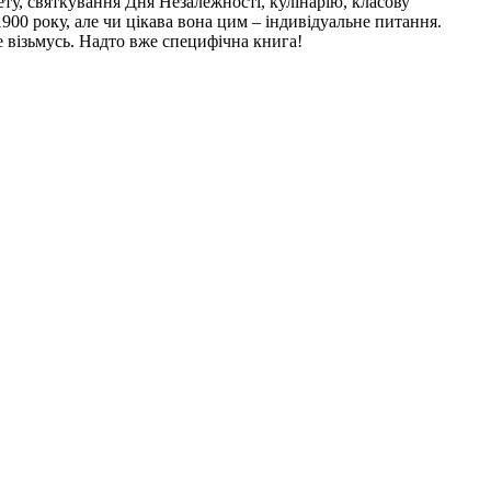
ету, святкування Дня Незалежності, кулінарію, класову
900 року, але чи цікава вона цим – індивідуальне питання.
е візьмусь. Надто вже специфічна книга!