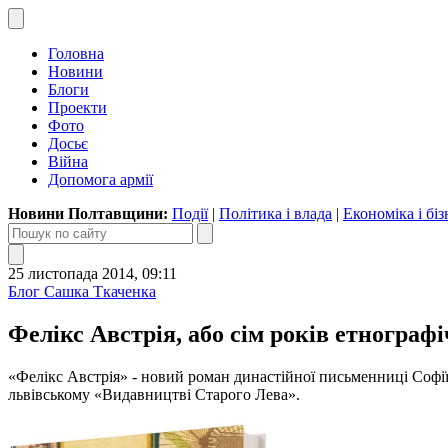
Головна
Новини
Блоги
Проекти
Фото
Досьє
Війна
Допомога армії
Новини Полтавщини:
Події
|
Політика і влада
|
Економіка і біз
25 листопада 2014, 09:11
Блог Сашка Ткаченка
Фелікс Австрія, або сім років етнограф
«Фелікс Австрія» - новий роман династійної письменниці Софії
львівському «Видавництві Старого Лева».