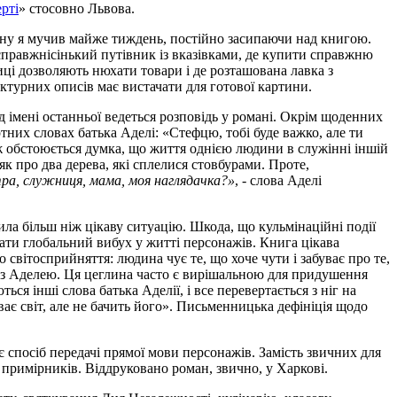
рті
» стосовно Львова.
ману я мучив майже тиждень, постійно засипаючи над книгою.
 справжнісінький путівник із вказівками, де купити справжню
иці дозволяють нюхати товари і де розташована лавка з
ектурних описів має вистачати для готової картини.
 імені останньої ведеться розповідь у романі. Окрім щоденних
ртних словах батька Аделі: «Стефцю, тобі буде важко, але ти
ож обстоюється думка, що життя однією людини в служінні іншій
як про два дерева, які сплелися стовбурами. Проте,
тра, служниця, мама, моя наглядачка?»
, - слова Аделі
ла більш ніж цікаву ситуацію. Шкода, що кульмінаційні події
ати глобальний вибух у житті персонажів. Книга цікава
 світосприйняття: людина чує те, що хоче чути і забуває про те,
ть з Аделею. Ця цеглина часто є вирішальною для придушення
ся інші слова батька Аделії, і все перевертається з ніг на
уває світ, але не бачить його». Письменницька дефініція щодо
 спосіб передачі прямої мови персонажів. Замість звичних для
0 примірників. Віддруковано роман, звично, у Харкові.