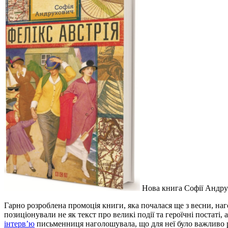
Нова книга Софії Андр
Гарно розроблена промоція книги, яка почалася ще з весни, на
позиціонували не як текст про великі події та героїчні постат
інтерв’ю
письменниця наголошувала, що для неї було важливо ре