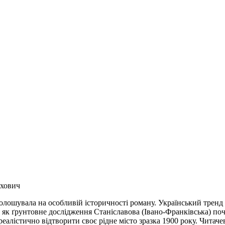
ухович
голошувала на особливій історичності роману. Український тренд
і, а як ґрунтовне дослідження Станіславова (Івано-Франківська) 
алістично відтворити своє рідне місто зразка 1900 року. Читаче