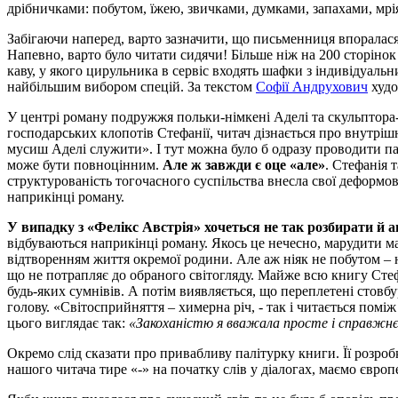
дрібничками: побутом, їжею, звичками, думками, запахами, мр
Забігаючи наперед, варто зазначити, що письменниця впоралас
Напевно, варто було читати сидячи! Більше ніж на 200 сторіно
каву, у якого цирульника в сервіс входять шафки з індивідуаль
найбільшим вибором спецій. За текстом
Софії Андрухович
худо
У центрі роману подружжя польки-німкені Аделі та скульптора-
господарських клопотів Стефанії, читач дізнається про внутрішн
мусиш Аделі служити». І тут можна було б одразу проводити п
може бути повноцінним.
Але ж завжди є оце «але»
. Стефанія 
структурованість тогочасного суспільства внесла свої деформо
наприкінці роману.
У випадку з «Фелікс Австрія» хочеться не так розбирати й а
відбуваються наприкінці роману. Якось це нечесно, марудити м
відтворенням життя окремої родини. Але аж ніяк не побутом – ні
що не потрапляє до обраного світогляду. Майже всю книгу Стеф
будь-яких сумнівів. А потім виявляється, що переплетені стовбу
голову. «Світосприйняття – химерна річ, - так і читається помі
цього виглядає так:
«Закоханістю я вважала просте і справжнє
Окремо слід сказати про привабливу палітурку книги. Її розро
нашого читача тире «-» на початку слів у діалогах, маємо євро