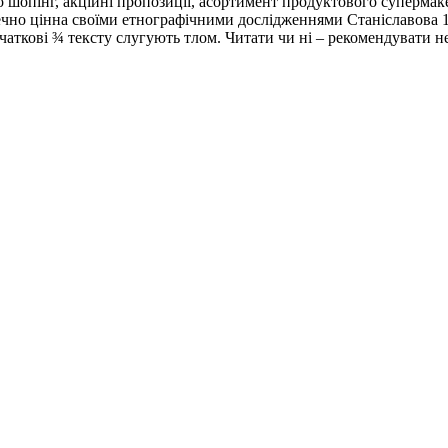
ро шопінг, акційні пропозиції, асортимент продуктового супермак
еречно цінна своїми етнографічними дослідженнями Станіславова 1
початкові ¾ тексту слугують тлом. Читати чи ні – рекомендувати н