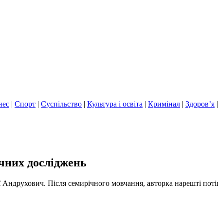
нес
|
Спорт
|
Суспільство
|
Культура і освіта
|
Кримінал
|
Здоров’я
ічних досліджень
 Андрухович. Після семирічного мовчання, авторка нарешті поті