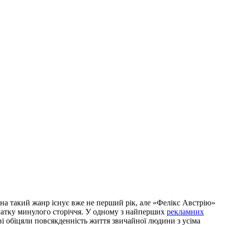
 на такий жанр існує вже не перший рік, але «Фелікс Австрію»
початку минулого сторіччя. У одному з найперших
рекламних
ві обіцяли повсякденність життя звичайної людини з усіма