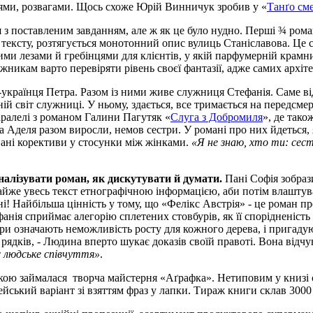
іями, розвагами. Щось схоже Юрій Винничук зробив у «
Танґо сме
я з поставленим завданням, але ж як це було нудно. Перші ¾ ро
к тексту, розтягується монотонний опис вулиць Станіславова. Це
ними лезами й гребінцями для клієнтів, у якій парфумерній крамн
жникам варто перевіряти рівень своєї фантазії, адже самих архіт
українця Петра. Разом із ними живе служниця Стефанія. Саме від
ій світ служниці. У ньому, здається, все тримається на передсме
аралелі з романом Галини Пагутяк «
Слуга з Добромиля
», де так
та Аделя разом виросли, немов сестри. У романі про них йдеться, 
вані корективи у стосунки між жінками.
«Я не знаю, хто ти: сес
налізувати роман, як дискутувати й думати.
Пані Софія зобрази
айже увесь текст етнографічною інформацією, аби потім влаштув
! Найбільша цінність у тому, що «Фелікс Австрія» - це роман про
анія сприймає алегорію сплетених стовбурів, як її спорідненіс
ри означають неможливість росту для кожного дерева, і пригадують
ж рядків, - Людина вперто шукає доказів своїй правоті. Вона відч
 людське співчуття»
.
бкою займалася творча майстерня «Аґрафка». Нетиповим у книзі є
пейський варіант зі взяттям фраз у лапки. Тираж книги склав 300