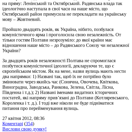
на пряму: Ленінський та Октябрський. Радянська влада так
ідеологічно наступала в свої часи на наше місто, що
Октябрський район примусила не перекладати на українську
мову – Жовтневий.
Пройшло двадцять років, як Україна, нібито, позбулася
комуністичного ярма і проголосила свою незалежність. От
тільки гостям Полтави незрозуміло: до якої країни має
відношення наше місто – до Радянського Союзу чи незалежної
України?
За двадцять років незалежності Полтава не спромоглася
позбутися комуністичної ідеології, декларуючи те, що є
європейським містом. Як на мене, назви вулиць мають нести
два напрямки: 1) Названі так, щоб їх не потрібно було
змінювати через якийсь час (Сонячна, Овочева, Квіткова,
Виноградна, Заводська, Ранкова, Зелена, Світла, Лісна,
Південна і т.д.); 2) Названі іменами видатних історичних
постатей, які напряму прив’язані до Полтави (Котляревського,
Короленка і т. д.). І тоді вже ніколи не буде підніматися
питання про перейменування вулиць.
27 квітня 2012, 08:36
Коментарі
(
354
)
Вислови свою думку!