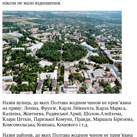
ніколи не мали відношення.
Назви вулиць, до яких Полтава жодним чином не прив’язана
на пряму: Леніна, Фрунзе, Карла Лібкнехта, Карла Маркса,
Калініна, Жовтнева, Радянської Армії, Шолом-Алейхема,
Клари Цеткін, Паризької Комуни, Правди, Маршала Бірюзова,
Комсомольська, Ковпака, Кошового і т.д.
Назви районів, до яких Полтава жодним чином не прив’язана