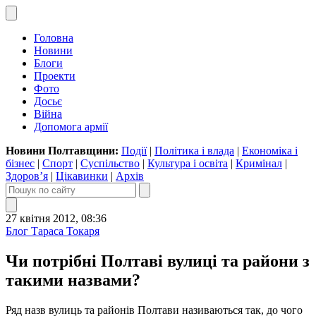
Головна
Новини
Блоги
Проекти
Фото
Досьє
Війна
Допомога армії
Новини Полтавщини:
Події
|
Політика і влада
|
Економіка і
бізнес
|
Спорт
|
Суспільство
|
Культура і освіта
|
Кримінал
|
Здоров’я
|
Цікавинки
|
Архів
27 квітня 2012, 08:36
Блог Тараса Токаря
Чи потрібні Полтаві вулиці та райони з
такими назвами?
Ряд назв вулиць та районів Полтави називаються так, до чого