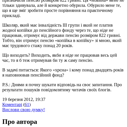
призначили пенсію розміром 822 гривні. Ця «новина» мене не
тільки здивувала, але й конкретно обурила. Обурило мене те,
що я ще зміг зробити просте порівняння на практичному
прикладі.
Школяр, який має інвалідність ІІІ групи і який не платив
жодної копійки до пенсійного фонду через те, що ніде не
працював, отримує від держави пенсію розміром 822 гривні.
Тобто, він отримує пенсію «копійка в копійку» зі мною, який
має трудового стажу понад 20 років.
Що виходить? Виходить, якби я ніде не працював весь цей
час, то я б теж отримував би ту ж саму пенсію.
В задачі питається: Якого «хрєна» і кому понад двадцять років
я наповнював пенсійний фонд?
P.S.: Днями я почну шукати відповідь на своє запитання. Про
результати пошуків повідомлятиму читачів своїх блогів.
19 березня 2012, 19:37
Коментарі
(
61
)
Вислови свою думку!
Про автора