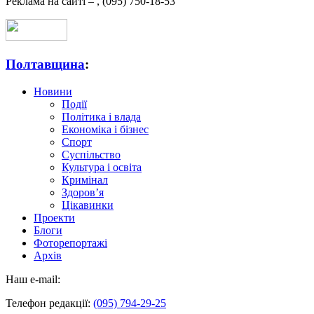
Реклама на сайті –
,
(095) 750-18-53
Полтавщина
:
Новини
Події
Політика і влада
Економіка і бізнес
Спорт
Суспільство
Культура і освіта
Кримінал
Здоров’я
Цікавинки
Проекти
Блоги
Фоторепортажі
Архів
Наш e-mail:
Телефон редакції:
(095) 794-29-25