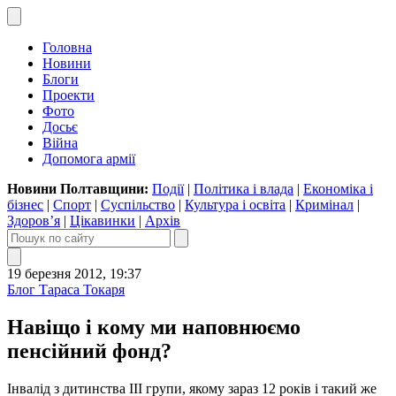
Головна
Новини
Блоги
Проекти
Фото
Досьє
Війна
Допомога армії
Новини Полтавщини:
Події
|
Політика і влада
|
Економіка і
бізнес
|
Спорт
|
Суспільство
|
Культура і освіта
|
Кримінал
|
Здоров’я
|
Цікавинки
|
Архів
19 березня 2012, 19:37
Блог Тараса Токаря
Навіщо і кому ми наповнюємо
пенсійний фонд?
Інвалід з дитинства ІІІ групи, якому зараз 12 років і такий же