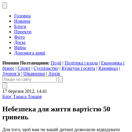
Головна
Новини
Блоги
Проекти
Фото
Досьє
Війна
Допомога армії
Новини Полтавщини:
Події
|
Політика і влада
|
Економіка і
бізнес
|
Спорт
|
Суспільство
|
Культура і освіта
|
Кримінал
|
Здоров’я
|
Цікавинки
|
Архів
17 березня 2012, 14:41
Блог Тараса Токаря
Небезпека для життя вартістю 50
гривень
Для того, щоб вам чи вашій дитині дозволили відвідувати