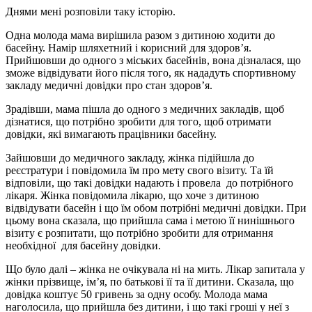
Днями мені розповіли таку історію.
Одна молода мама вирішила разом з дитиною ходити до
басейну. Намір шляхетний і корисний для здоров’я.
Прийшовши до одного з міських басейнів, вона дізналася, що
зможе відвідувати його після того, як нададуть спортивному
закладу медичні довідки про стан здоров’я.
Зрадівши, мама пішла до одного з медичних закладів, щоб
дізнатися, що потрібно зробити для того, щоб отримати
довідки, які вимагають працівники басейну.
Зайшовши до медичного закладу, жінка підійшла до
реєстратури і повідомила їм про мету свого візиту. Та їй
відповіли, що такі довідки надають і провела до потрібного
лікаря. Жінка повідомила лікарю, що хоче з дитиною
відвідувати басейн і що їм обом потрібні медичні довідки. При
цьому вона сказала, що прийшла сама і метою її нинішнього
візиту є розпитати, що потрібно зробити для отримання
необхідної для басейну довідки.
Що було далі – жінка не очікувала ні на мить. Лікар запитала у
жінки прізвище, ім’я, по батькові її та її дитини. Сказала, що
довідка коштує 50 гривень за одну особу. Молода мама
наголосила, що прийшла без дитини, і що такі гроші у неї з