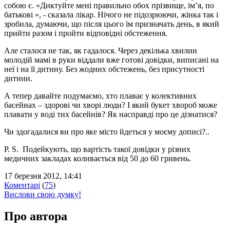
собою є. «Диктуйте мені правильно обох прізвище, ім’я, по
батькові », - сказала лікар. Нічого не підозрюючи, жінка так і
зробила, думаючи, що після цього їм призначать день, в який
прийти разом і пройти відповідні обстеження.
Але сталося не так, як гадалося. Через декілька хвилин
молодій мамі в руки віддали вже готові довідки, виписані на
неї і на її дитину. Без жодних обстежень, без присутності
дитини.
А тепер давайте подумаємо, хто плаває у колективних
басейнах – здорові чи хворі люди? І який букет хвороб може
плавати у воді тих басейнів? Як насправді про це дізнатися?
Чи здогадалися ви про яке місто йдеться у моєму дописі?..
P. S. Подейкують, що вартість такої довідки у різних
медичних закладах коливається від 50 до 60 гривень.
17 березня 2012, 14:41
Коментарі
(
75
)
Вислови свою думку!
Про автора