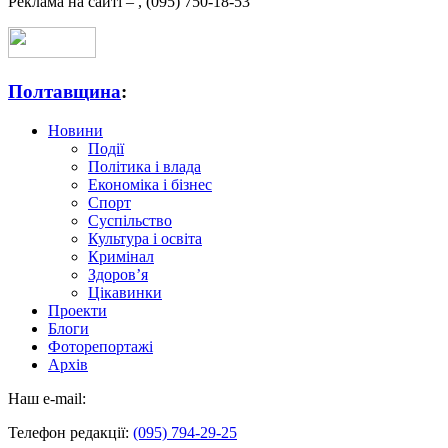
Реклама на сайті –
,
(095) 750-18-53
Полтавщина
:
Новини
Події
Політика і влада
Економіка і бізнес
Спорт
Суспільство
Культура і освіта
Кримінал
Здоров’я
Цікавинки
Проекти
Блоги
Фоторепортажі
Архів
Наш e-mail:
Телефон редакції:
(095) 794-29-25