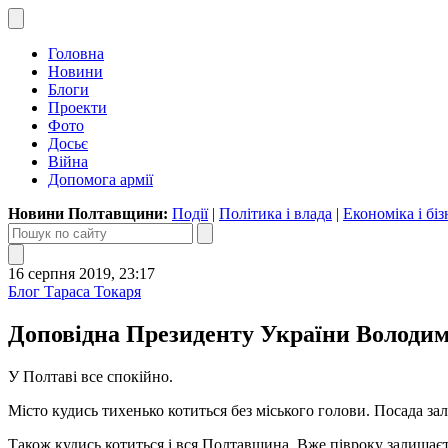
Головна
Новини
Блоги
Проекти
Фото
Досьє
Війна
Допомога армії
Новини Полтавщини:
Події
|
Політика і влада
|
Економіка і біз
16 серпня 2019, 23:17
Блог Тараса Токаря
Доповідна Президенту України Володи
У Полтаві все спокійно.
Місто кудись тихенько котиться без міського голови. Посада з
Також кудись котиться і вся Полтавщина. Вже півроку залишаєт