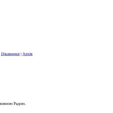
|
Цікавинки
|
Архів
рховною Радою.