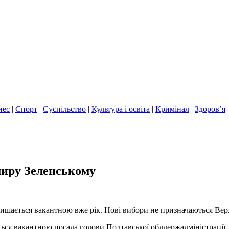
нес
|
Спорт
|
Суспільство
|
Культура і освіта
|
Кримінал
|
Здоров’я
миру Зеленському
алишається вакантною вже рік. Нові вибори не призначаються Ве
ься вакантною посада голови Полтавської облдержадміністрації.