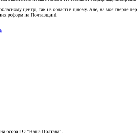
бласному центрі, так і в області в цілому. Але, на моє тверде пер
вних реформ на Полтавщині.
k
ена особа ГО "Наша Полтава".