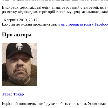
Висновок: деякі місцеві еліти влаштовує такий стан речей, як в о
розвитку відповідних територій та гальмує ряд загальнодержа
16 серпня 2019, 23:17
Цю статтю можна прокоментувати
на сторінці автора у Faceboo
Про автора
Тарас Токар
Корінний полтавець, який дуже любить своє місто. Уповноваж