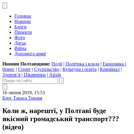
Головна
Новини
Блоги
Проекти
Фото
Досьє
Війна
Допомога армії
Новини Полтавщини:
Події
|
Політика і влада
|
Економіка і
бізнес
|
Спорт
|
Суспільство
|
Культура і освіта
|
Кримінал
|
Здоров’я
|
Цікавинки
|
Архів
16 липня 2019, 15:53
Блог Тараса Токаря
Коли ж, нарешті, у Полтаві буде
якісний громадський транспорт???
(відео)