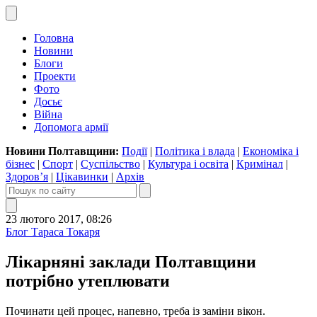
Головна
Новини
Блоги
Проекти
Фото
Досьє
Війна
Допомога армії
Новини Полтавщини:
Події
|
Політика і влада
|
Економіка і
бізнес
|
Спорт
|
Суспільство
|
Культура і освіта
|
Кримінал
|
Здоров’я
|
Цікавинки
|
Архів
23 лютого 2017, 08:26
Блог Тараса Токаря
Лікарняні заклади Полтавщини
потрібно утеплювати
Починати цей процес, напевно, треба із заміни вікон.