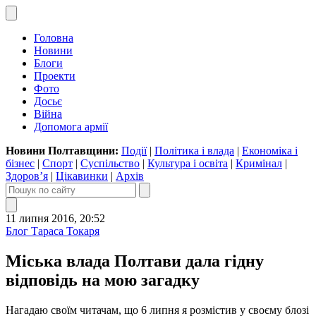
Головна
Новини
Блоги
Проекти
Фото
Досьє
Війна
Допомога армії
Новини Полтавщини:
Події
|
Політика і влада
|
Економіка і
бізнес
|
Спорт
|
Суспільство
|
Культура і освіта
|
Кримінал
|
Здоров’я
|
Цікавинки
|
Архів
11 липня 2016, 20:52
Блог Тараса Токаря
Міська влада Полтави дала гідну
відповідь на мою загадку
Нагадаю своїм читачам, що 6 липня я розмістив у своєму блозі