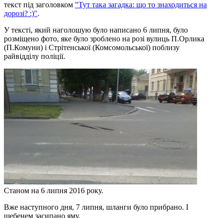
текст під заголовком
"Тут така загадка: що то знаходиться на
дорозі? :)"
.
У тексті, який наголошую було написано 6 липня, було
розміщено фото, яке було зроблено на розі вулиць П.Орлика
(П.Комуни) і Стрітенської (Комсомольської) поблизу
райвідділу поліції.
Станом на 6 липня 2016 року.
Вже наступного дня, 7 липня, шланги було прибрано. І
щебенем засипано яму.