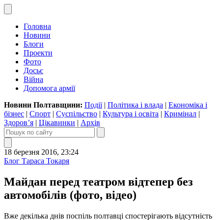
Головна
Новини
Блоги
Проекти
Фото
Досьє
Війна
Допомога армії
Новини Полтавщини:
Події
|
Політика і влада
|
Економіка і
бізнес
|
Спорт
|
Суспільство
|
Культура і освіта
|
Кримінал
|
Здоров’я
|
Цікавинки
|
Архів
18 березня 2016, 23:24
Блог Тараса Токаря
Майдан перед театром відтепер без
автомобілів (фото, відео)
Вже декілька днів поспіль полтавці спостерігають відсутність