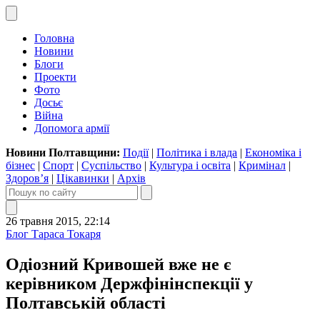
Головна
Новини
Блоги
Проекти
Фото
Досьє
Війна
Допомога армії
Новини Полтавщини:
Події
|
Політика і влада
|
Економіка і
бізнес
|
Спорт
|
Суспільство
|
Культура і освіта
|
Кримінал
|
Здоров’я
|
Цікавинки
|
Архів
26 травня 2015, 22:14
Блог Тараса Токаря
Одіозний Кривошей вже не є
керівником Держфінінспекції у
Полтавській області