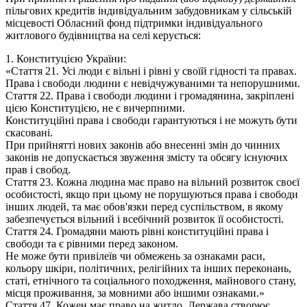
пільгових кредитів індивідуальним забудовникам у сільській
місцевості Обласний фонд підтримки індивідуального
житлового будівництва на селі керується:
1. Конституцією України:
«Стаття 21. Усі люди є вільні і рівні у своїй гідності та правах.
Права і свободи людини є невідчужуваними та непорушними.
Стаття 22. Права і свободи людини і громадянина, закріплені
цією Конституцією, не є вичерпними.
Конституційні права і свободи гарантуються і не можуть бути
скасовані.
При прийнятті нових законів або внесенні змін до чинних
законів не допускається звуження змісту та обсягу існуючих
прав і свобод.
Стаття 23. Кожна людина має право на вільний розвиток своєї
особистості, якщо при цьому не порушуються права і свободи
інших людей, та має обов'язки перед суспільством, в якому
забезпечується вільний і всебічний розвиток її особистості.
Стаття 24. Громадяни мають рівні конституційні права і
свободи та є рівними перед законом.
Не може бути привілеїв чи обмежень за ознаками раси,
кольору шкіри, політичних, релігійних та інших переконань,
статі, етнічного та соціального походження, майнового стану,
місця проживання, за мовними або іншими ознаками.»
Стаття 47. Кожен має право на житло. Держава створює