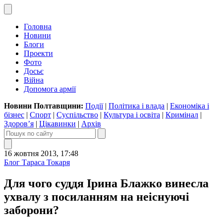
Головна
Новини
Блоги
Проекти
Фото
Досьє
Війна
Допомога армії
Новини Полтавщини:
Події
|
Політика і влада
|
Економіка і
бізнес
|
Спорт
|
Суспільство
|
Культура і освіта
|
Кримінал
|
Здоров’я
|
Цікавинки
|
Архів
16 жовтня 2013, 17:48
Блог Тараса Токаря
Для чого суддя Ірина Блажко винесла
ухвалу з посиланням на неіснуючі
заборони?