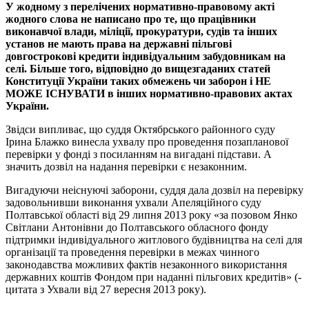
У жодному з перелічених нормативно-правовому акті
жодного слова не написано про те, що працівники
виконавчої влади, міліції, прокуратури, судів та інших
установ не мають права на державні пільгові
довгострокові кредити індивідуальним забудовникам на
селі. Більше того, відповідно до вищезгаданих статей
Конституції України таких обмежень чи заборон і НЕ
МОЖЕ ІСНУВАТИ в інших нормативно-правових актах
України.
Звідси випливає, що суддя Октябрського районного суду
Ірина Блажко винесла ухвалу про проведення позапланової
перевірки у фонді з посиланням на вигадані підстави. А
значить дозвіл на надання перевірки є незаконним.
Вигадуючи неіснуючі заборони, суддя дала дозвіл на перевірку
задовольнивши виконання ухвали Апеляційного суду
Полтавської області від 29 липня 2013 року «за позовом Янко
Світлани Антонівни до Полтавського обласного фонду
підтримки індивідуального житлового будівництва на селі для
організації та проведення перевірки в межах чинного
законодавства можливих фактів незаконного використання
державних коштів Фондом при наданні пільгових кредитів» (-
цитата з Ухвали від 27 вересня 2013 року).