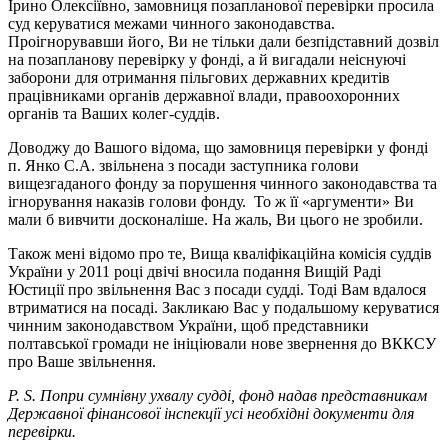
Ірино Олексіївно, замовниця позапланової перевірки просила
суд керуватися межами чинного законодавства.
Проігнорувавши його, Ви не тільки дали безпідставний дозвіл
на позапланову перевірку у фонді, а й вигадали неіснуючі
заборони для отримання пільгових державних кредитів
працівниками органів державної влади, правоохоронних
органів та Ваших колег-суддів.
Доводжу до Вашого відома, що замовниця перевірки у фонді
п. Янко С.А. звільнена з посади заступника голови
вищезгаданого фонду за порушення чинного законодавства та
ігнорування наказів голови фонду. То ж її «аргументи» Ви
мали б вивчити досконаліше. На жаль, Ви цього не зробили.
Також мені відомо про те, Вища кваліфікаційна комісія суддів
України у 2011 році двічі вносила подання Вищій Раді
Юстиції про звільнення Вас з посади судді. Тоді Вам вдалося
втриматися на посаді. Закликаю Вас у подальшому керуватися
чинним законодавством України, щоб представники
полтавської громади не ініціювали нове звернення до ВККСУ
про Ваше звільнення.
P. S. Попри сумнівну ухвалу судді, фонд надав представникам
Державної фінансової інспекції усі необхідні документи для
перевірки.