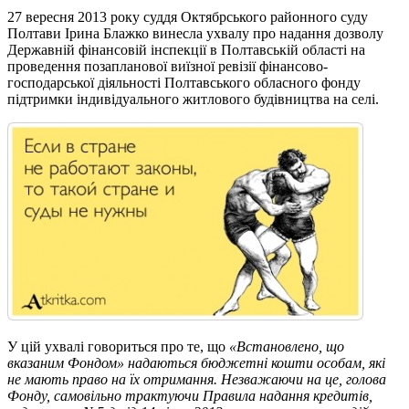
27 вересня 2013 року суддя Октябрського районного суду
Полтави Ірина Блажко винесла ухвалу про надання дозволу
Державній фінансовій інспекції в Полтавській області на
проведення позапланової виїзної ревізії фінансово-
господарської діяльності Полтавського обласного фонду
підтримки індивідуального житлового будівництва на селі.
У цій ухвалі говориться про те, що
«Встановлено, що
вказаним Фондом» надаються бюджетні кошти особам, які
не мають право на їх отримання. Незважаючи на це, голова
Фонду, самовільно трактуючи Правила надання кредитів,