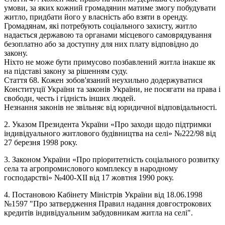
умови, за яких кожний громадянин матиме змогу побудувати
житло, придбати його у власність або взяти в оренду.
Громадянам, які потребують соціального захисту, житло
надається державою та органами місцевого самоврядування
безоплатно або за доступну для них плату відповідно до
закону.
Ніхто не може бути примусово позбавлений житла інакше як
на підставі закону за рішенням суду.
Стаття 68. Кожен зобов'язаний неухильно додержуватися
Конституції України та законів України, не посягати на права і
свободи, честь і гідність інших людей.
Незнання законів не звільняє від юридичної відповідальності.
2. Указом Президента України «Про заходи щодо підтримки
індивідуального житлового будівництва на селі» №222/98 від
27 березня 1998 року.
3. Законом України «Про пріоритетність соціального розвитку
села та агропромислового комплексу в народному
господарстві» №400-XII від 17 жовтня 1990 року.
4. Постановою Кабінету Міністрів України від 18.06.1998
№1597 "Про затвердження Правил надання довгострокових
кредитів індивідуальним забудовникам житла на селі".