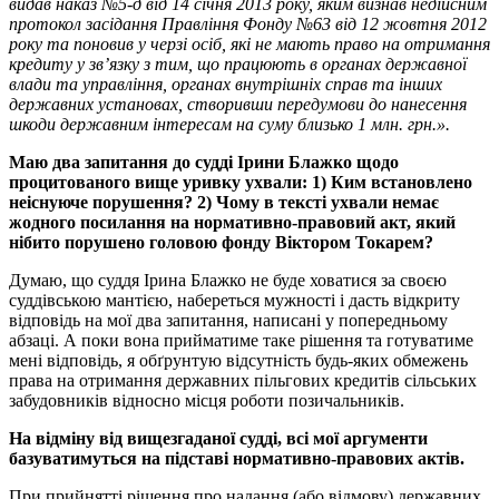
видав наказ №5-д від 14 січня 2013 року, яким визнав недійсним
протокол засідання Правління Фонду №63 від 12 жовтня 2012
року та поновив у черзі осіб, які не мають право на отримання
кредиту у зв’язку з тим, що працюють в органах державної
влади та управління, органах внутрішніх справ та інших
державних установах, створивши передумови до нанесення
шкоди державним інтересам на суму близько 1 млн. грн.».
Маю два запитання до судді Ірини Блажко щодо
процитованого вище уривку ухвали: 1) Ким встановлено
неіснуюче порушення? 2) Чому в тексті ухвали немає
жодного посилання на нормативно-правовий акт, який
нібито порушено головою фонду Віктором Токарем?
Думаю, що суддя Ірина Блажко не буде ховатися за своєю
суддівською мантією, набереться мужності і дасть відкриту
відповідь на мої два запитання, написані у попередньому
абзаці. А поки вона прийматиме таке рішення та готуватиме
мені відповідь, я обґрунтую відсутність будь-яких обмежень
права на отримання державних пільгових кредитів сільських
забудовників відносно місця роботи позичальників.
На відміну від вищезгаданої судді, всі мої аргументи
базуватимуться на підставі нормативно-правових актів.
При прийнятті рішення про надання (або відмову) державних