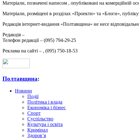
Матеріали, позначені написом
, опубліковані на комерційній ос
Матеріали, розміщені в розділах «Проекти» та «Блоги», публікую
Редакція інтернет-видання «Полтавщина» не несе відповідальнос
Редакція –
Телефон редакції –
(095) 794-29-25
Реклама на сайті –
,
(095) 750-18-53
Полтавщина
:
Новини
Події
Політика і влада
Економіка і бізнес
Спорт
Суспільство
Культура і освіта
Кримінал
Здоров’я