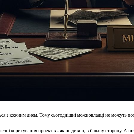
ться з кожним днем. Тому сьогоднішні можновладці не можуть по
ечні коригування проектів - як не дивно, в більшу сторону. А поті