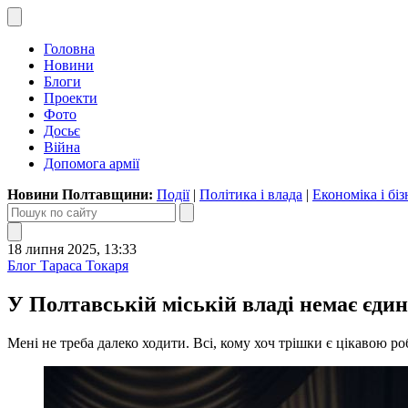
Головна
Новини
Блоги
Проекти
Фото
Досьє
Війна
Допомога армії
Новини Полтавщини:
Події
|
Політика і влада
|
Економіка і біз
18 липня 2025, 13:33
Блог Тараса Токаря
У Полтавській міській владі немає єдин
Мені не треба далеко ходити. Всі, кому хоч трішки є цікавою роб