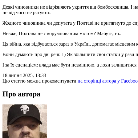
Деякі чиновники не відрізняють укриття від бомбосховища. І на
не від чого не рятують.
Жодного чиновника чи депутата у Полтаві не притягнуто до сп
Невже, Полтава не є корумпованим містом? Мабуть, ні...
Ця війна, яка відбувається зараз в Україні, допомагає місцевим 
Вони думають про дві речі: 1) Як збільшити свої статки у рази
І за їх сценацієм: влада має бути незмінною, а лохи залишитися
18 липня 2025, 13:33
Цю статтю можна прокоментувати
на сторінці автора у Faceboo
Про автора