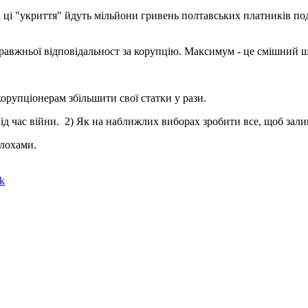
 ці "укриття" йдуть мільйони гривень полтавських платників подат
равжньої відповідальност за корупцію. Максимум - це смішний 
корупціонерам збільшити свої статки у рази.
 під час війни. 2) Як на наближлих виборах зробити все, щоб зал
 лохами.
k