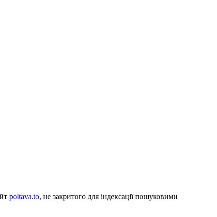
айт
poltava.to
, не закритого для індексації пошуковими